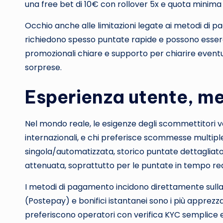
una free bet di 10€ con rollover 5x e quota minima 2
Occhio anche alle limitazioni legate ai metodi di p
richiedono spesso puntate rapide e possono essere 
promozionali chiare e supporto per chiarire eventua
sorprese.
Esperienza utente, me
Nel mondo reale, le esigenze degli scommettitori var
internazionali, e chi preferisce scommesse multiple 
singola/automatizzata, storico puntate dettagliato 
attenuata, soprattutto per le puntate in tempo rea
I metodi di pagamento incidono direttamente sulla c
(Postepay) e bonifici istantanei sono i più apprezzati
preferiscono operatori con verifica KYC semplice 