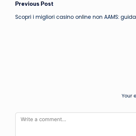
Post
Previous Post
Scopri i migliori casino online non AAMS: guidat
navigation
Your e