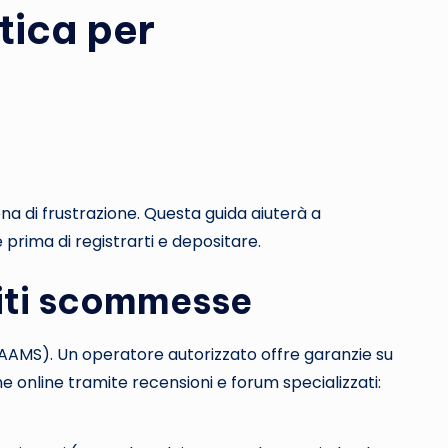
tica per
na di frustrazione. Questa guida aiuterà a
prima di registrarti e depositare.
siti scommesse
ex AAMS). Un operatore autorizzato offre garanzie su
one online tramite recensioni e forum specializzati: