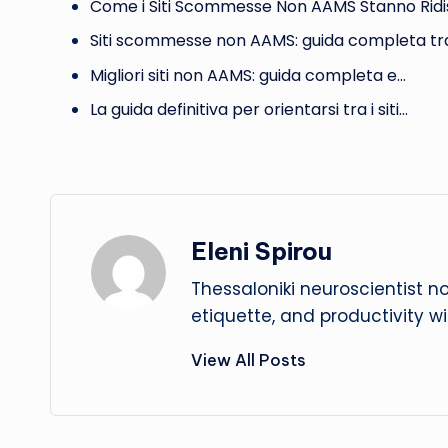
Come i Siti Scommesse Non AAMS Stanno Rid
Siti scommesse non AAMS: guida completa tra
Migliori siti non AAMS: guida completa e…
La guida definitiva per orientarsi tra i siti…
Eleni Spirou
Thessaloniki neuroscientist n
etiquette, and productivity w
View All Posts