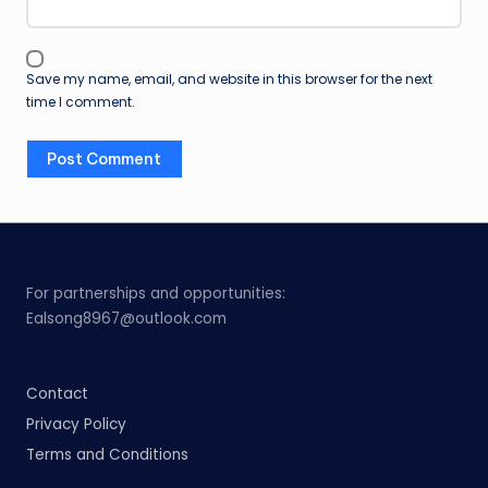
Save my name, email, and website in this browser for the next
time I comment.
For partnerships and opportunities:
Ealsong8967@outlook.com
Contact
Privacy Policy
Terms and Conditions