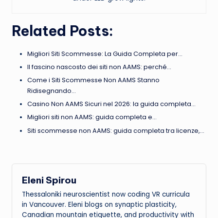
Related Posts:
Migliori Siti Scommesse: La Guida Completa per…
Il fascino nascosto dei siti non AAMS: perché…
Come i Siti Scommesse Non AAMS Stanno
Ridisegnando…
Casino Non AAMS Sicuri nel 2026: la guida completa…
Migliori siti non AAMS: guida completa e…
Siti scommesse non AAMS: guida completa tra licenze,…
Eleni Spirou
Thessaloniki neuroscientist now coding VR curricula
in Vancouver. Eleni blogs on synaptic plasticity,
Canadian mountain etiquette, and productivity with