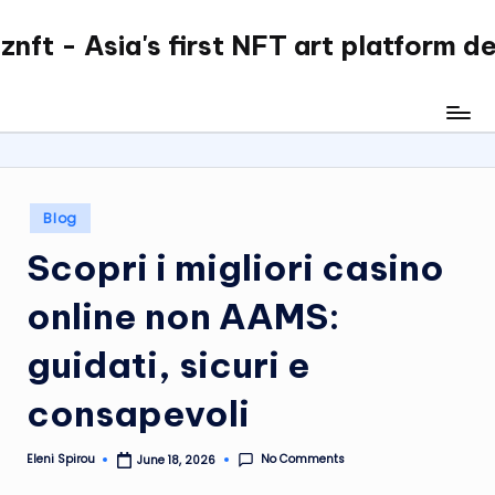
nft - Asia's first NFT art platform d
Skip
to
content
Posted
Blog
in
Scopri i migliori casino
online non AAMS:
guidati, sicuri e
consapevoli
No Comments
Eleni Spirou
June 18, 2026
Posted
by