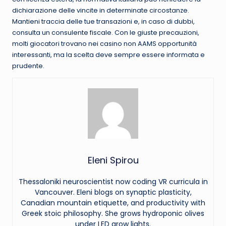
dichiarazione delle vincite in determinate circostanze.
Mantieni traccia delle tue transazioni e, in caso di dubbi,
consulta un consulente fiscale. Con le giuste precauzioni,
molti giocatori trovano nei casino non AAMS opportunità
interessanti, ma la scelta deve sempre essere informata e
prudente.
Eleni Spirou
Thessaloniki neuroscientist now coding VR curricula in
Vancouver. Eleni blogs on synaptic plasticity,
Canadian mountain etiquette, and productivity with
Greek stoic philosophy. She grows hydroponic olives
under LED grow lights.