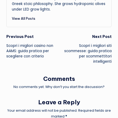
Greek stoic philosophy. She grows hydroponic olives
under LED grow lights.
View All Posts
Post
Previous Post
Next Post
Scopri i migliori casino non
Scopri i migliori siti
navigation
AAMS: guida pratica per
scommesse: guida pratica
scegliere con criterio
per scommettitori
intelligenti
Comments
No comments yet. Why don’t you start the discussion?
Leave a Reply
Your email address will not be published.
Required fields are
marked
*