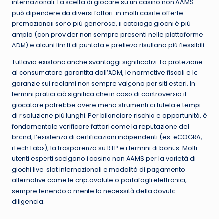
internazionali. La scelta di giocare su un casino non AAMS
può dipendere da diversi fattori: in molti casi le offerte
promozionali sono più generose, il catalogo giochi è più
ampio (con provider non sempre presenti nelle piattaforme
ADM) e alcuni limiti di puntata e prelievo risultano più flessibili.
Tuttavia esistono anche svantaggi significativi. La protezione
al consumatore garantita dall’ADM, le normative fiscali e le
garanzie sui reclami non sempre valgono per siti esteri. In
termini pratici ciò significa che in caso di controversia il
giocatore potrebbe avere meno strumenti di tutela e tempi
di risoluzione più lunghi. Per bilanciare rischio e opportunità, è
fondamentale verificare fattori come la reputazione del
brand, l’esistenza di certificazioni indipendenti (es. eCOGRA,
iTech Labs), la trasparenza su RTP e i termini di bonus. Molti
utenti esperti scelgono i casino non AAMS per la varietà di
giochi live, slot internazionali e modalità di pagamento
alternative come le criptovalute o portafogli elettronici,
sempre tenendo a mente la necessità della dovuta
diligencia.