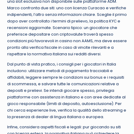
una slot esclusiva non disponibile sulle piattaforme ADM.
Marco confronta due siti: uno con licenza Curacao e verifiche
indipendenti, l’altro senza informazioni chiare. Sceglie il primo
dopo aver controllato i termini di prelievo, la politica KYC e
recensioni aggiornate. Scenario tipico: un giocatore che
preferisce depositare con criptovalute troverà spesso
condizioni più favorevoli in casino non AAMS, ma deve essere
pronto alla verifica fiscale in caso di vincite rilevanti e a
rispettare la normativa italiana sui redditi diversi.
Dal punto di vista pratico, i consigli per i giocatori in Italia
includono: utilizzare metodi di pagamento tracciabili e
affidabili, leggere sempre le condizioni sui bonus e i requisiti
di scommessa, e salvare tutte le comunicazioni relative a
depositi e prelievi. Se intendi giocare spesso, privilegia
piattaforme con assistenza in italiano e con aree dedicate al
gioco responsabile (limiti di deposito, autoesclusione). Per
chi cerca esperienze live, verifica la qualità dello streaming e
la presenza di dealer di lingua italiana o europea.
Infine, considera aspetti fiscali e legali: pur giocando su siti
con licenza estera, la normativa italiana può richiedere la