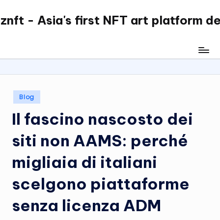
nft - Asia's first NFT art platform d
Skip
to
content
Posted
Blog
in
Il fascino nascosto dei
siti non AAMS: perché
migliaia di italiani
scelgono piattaforme
senza licenza ADM