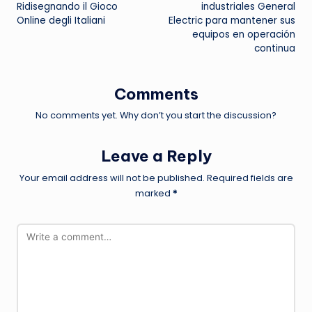
Ridisegnando il Gioco
industriales General
Online degli Italiani
Electric para mantener sus
equipos en operación
continua
Comments
No comments yet. Why don’t you start the discussion?
Leave a Reply
Your email address will not be published.
Required fields are
marked
*