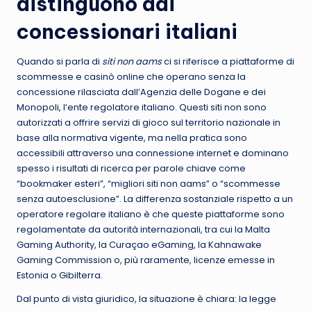
distinguono dai
concessionari italiani
Quando si parla di
siti non aams
ci si riferisce a piattaforme di
scommesse e casinò online che operano senza la
concessione rilasciata dall’Agenzia delle Dogane e dei
Monopoli, l’ente regolatore italiano. Questi siti non sono
autorizzati a offrire servizi di gioco sul territorio nazionale in
base alla normativa vigente, ma nella pratica sono
accessibili attraverso una connessione internet e dominano
spesso i risultati di ricerca per parole chiave come
“bookmaker esteri”, “migliori siti non aams” o “scommesse
senza autoesclusione”. La differenza sostanziale rispetto a un
operatore regolare italiano è che queste piattaforme sono
regolamentate da autorità internazionali, tra cui la Malta
Gaming Authority, la Curaçao eGaming, la Kahnawake
Gaming Commission o, più raramente, licenze emesse in
Estonia o Gibilterra.
Dal punto di vista giuridico, la situazione è chiara: la legge