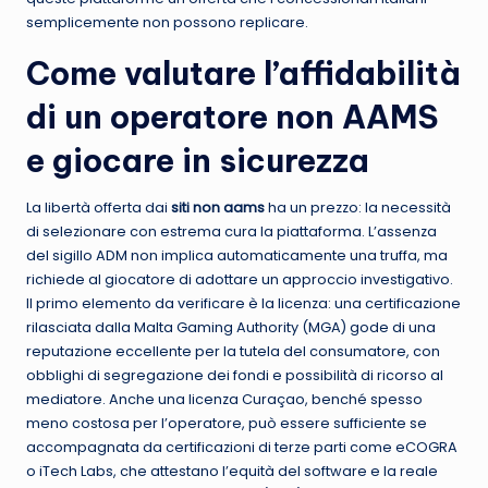
semplicemente non possono replicare.
Come valutare l’affidabilità
di un operatore non AAMS
e giocare in sicurezza
La libertà offerta dai
siti non aams
ha un prezzo: la necessità
di selezionare con estrema cura la piattaforma. L’assenza
del sigillo ADM non implica automaticamente una truffa, ma
richiede al giocatore di adottare un approccio investigativo.
Il primo elemento da verificare è la licenza: una certificazione
rilasciata dalla Malta Gaming Authority (MGA) gode di una
reputazione eccellente per la tutela del consumatore, con
obblighi di segregazione dei fondi e possibilità di ricorso al
mediatore. Anche una licenza Curaçao, benché spesso
meno costosa per l’operatore, può essere sufficiente se
accompagnata da certificazioni di terze parti come eCOGRA
o iTech Labs, che attestano l’equità del software e la reale