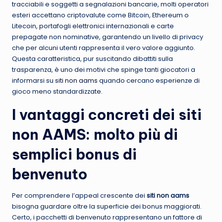
tracciabili e soggetti a segnalazioni bancarie, molti operatori
esteri accettano criptovalute come Bitcoin, Ethereum o
Litecoin, portafogli elettronici internazionali e carte
prepagate non nominative, garantendo un livello di privacy
che per alcuni utenti rappresenta il vero valore aggiunto.
Questa caratteristica, pur suscitando dibattiti sulla
trasparenza, è uno dei motivi che spinge tanti giocatori a
informarsi su
siti non aams
quando cercano esperienze di
gioco meno standardizzate.
I vantaggi concreti dei siti
non AAMS: molto più di
semplici bonus di
benvenuto
Per comprendere l’appeal crescente dei
siti non aams
bisogna guardare oltre la superficie dei bonus maggiorati.
Certo, i pacchetti di benvenuto rappresentano un fattore di