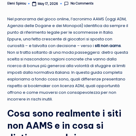
No Comments
Eleni Spirou
May 17, 2026
Posted
by
Nel panorama del gioco online, l’acronimo AAMS (oggi ADM,
Agenzia delle Dogane e dei Monopoli) identifica da sempre il
punto di riferimento legale per le scommesse in Italia.
Eppure, una fetta crescente di giocatori si sposta con
curiosità – e talvolta con decisione – verso i
siti non aams
.
Non si tratta soltanto di una moda passeggera: dietro questa
scelta si nascondono ragioni concrete che vanno dalla
ricerca di bonus più generosi alla volontà di sfuggire ai limiti
imposti dalla normativa italiana. In questa guida completa
esploriamo a fondo cosa sono, quali differenze presentano
rispetto ai bookmaker con licenza ADM, quali opportunità
offrono e come muoversi con consapevolezza per non
incorrere in rischi inutili.
Cosa sono realmente i siti
non AAMS e in cosa si