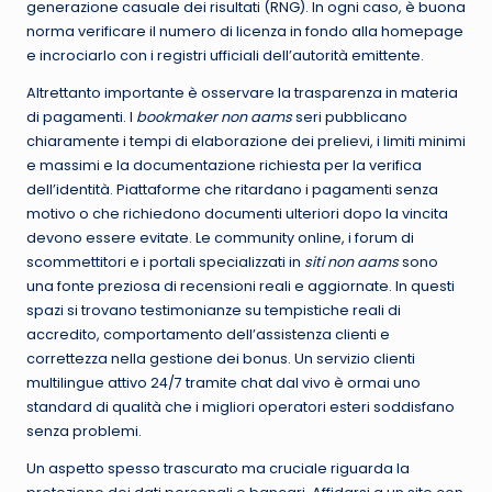
generazione casuale dei risultati (RNG). In ogni caso, è buona
norma verificare il numero di licenza in fondo alla homepage
e incrociarlo con i registri ufficiali dell’autorità emittente.
Altrettanto importante è osservare la trasparenza in materia
di pagamenti. I
bookmaker non aams
seri pubblicano
chiaramente i tempi di elaborazione dei prelievi, i limiti minimi
e massimi e la documentazione richiesta per la verifica
dell’identità. Piattaforme che ritardano i pagamenti senza
motivo o che richiedono documenti ulteriori dopo la vincita
devono essere evitate. Le community online, i forum di
scommettitori e i portali specializzati in
siti non aams
sono
una fonte preziosa di recensioni reali e aggiornate. In questi
spazi si trovano testimonianze su tempistiche reali di
accredito, comportamento dell’assistenza clienti e
correttezza nella gestione dei bonus. Un servizio clienti
multilingue attivo 24/7 tramite chat dal vivo è ormai uno
standard di qualità che i migliori operatori esteri soddisfano
senza problemi.
Un aspetto spesso trascurato ma cruciale riguarda la