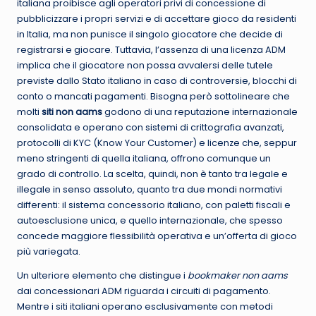
italiana proibisce agli operatori privi di concessione di
pubblicizzare i propri servizi e di accettare gioco da residenti
in Italia, ma non punisce il singolo giocatore che decide di
registrarsi e giocare. Tuttavia, l’assenza di una licenza ADM
implica che il giocatore non possa avvalersi delle tutele
previste dallo Stato italiano in caso di controversie, blocchi di
conto o mancati pagamenti. Bisogna però sottolineare che
molti
siti non aams
godono di una reputazione internazionale
consolidata e operano con sistemi di crittografia avanzati,
protocolli di KYC (Know Your Customer) e licenze che, seppur
meno stringenti di quella italiana, offrono comunque un
grado di controllo. La scelta, quindi, non è tanto tra legale e
illegale in senso assoluto, quanto tra due mondi normativi
differenti: il sistema concessorio italiano, con paletti fiscali e
autoesclusione unica, e quello internazionale, che spesso
concede maggiore flessibilità operativa e un’offerta di gioco
più variegata.
Un ulteriore elemento che distingue i
bookmaker non aams
dai concessionari ADM riguarda i circuiti di pagamento.
Mentre i siti italiani operano esclusivamente con metodi