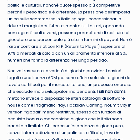
politici e culturali, nonché quote spesso più competitive
perché il peso fiscale è differente. La pressione dell’imposta
unica sulle scommesse in Italia spinge i concessionari a
ridurre i margini per l’utente, mentre i siti esteri, operando
con regimi fiscali diversi, possono permettersi di restituire al
giocatore una percentuale più alta in termini di payout. Non è
raro incontrare slot con RTP (Return to Player) superiore al
97% o mercati di calcio con un allibramento inferiore al 3%,
numeri che fanno la differenza nel lungo periodo.
Non va trascurata la varietà di giochi e provider. I casinò
legati a una licenza ADM possono offrire solo slot e giochi da
tavolo certificati per il mercato italiano, un processo oneroso
che esclude molti sviluppatori indipendenti. I
siti non aams
mettono invece a disposizione interi cataloghi di software
house come Pragmatic Play, Hacksaw Gaming, NoLimit City in
versioni “globali” meno restrittive, spesso con funzioni di
acquisto bonus o meccaniche di gioco che in Italia sono
bandite o limitate. Chi cerca un’esperienza di gioco pura,
senza l’intermediazione di un palinsesto filtrato, trova in
queste piattaforme un’offerta che i concessionari italiani