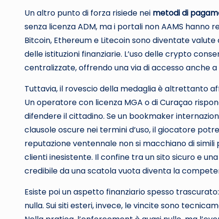
Un altro punto di forza risiede nei
metodi di pagame
senza licenza ADM, ma i portali non AAMS hanno reag
Bitcoin, Ethereum e Litecoin sono diventate valute 
delle istituzioni finanziarie. L’uso delle crypto con
centralizzate, offrendo una via di accesso anche a c
Tuttavia, il rovescio della medaglia è altrettanto aff
Un operatore con licenza MGA o di Curaçao risponde 
difendere il cittadino. Se un bookmaker internazion
clausole oscure nei termini d’uso, il giocatore potr
reputazione ventennale non si macchiano di simili p
clienti inesistente. Il confine tra un sito sicuro e
credibile da una scatola vuota diventa la compete
Esiste poi un aspetto finanziario spesso trascurato: l
nulla. Sui siti esteri, invece, le vincite sono tecnic