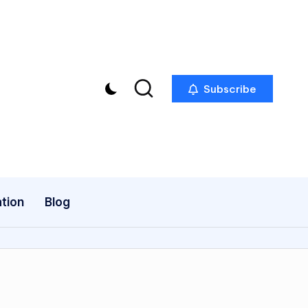
Subscribe
tion
Blog