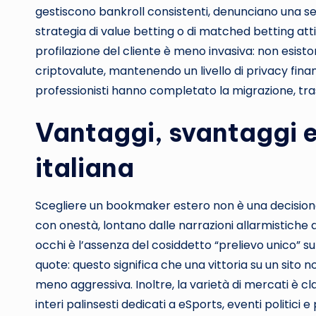
gestiscono bankroll consistenti, denunciano una sen
strategia di value betting o di matched betting attiv
profilazione del cliente è meno invasiva: non esiston
criptovalute, mantenendo un livello di privacy fin
professionisti hanno completato la migrazione, tra
Vantaggi, svantaggi e
italiana
Scegliere un bookmaker estero non è una decisione
con onestà, lontano dalle narrazioni allarmistiche de
occhi è l’assenza del cosiddetto “prelievo unico” su
quote: questo significa che una vittoria su un sito 
meno aggressiva. Inoltre, la varietà di mercati è cl
interi palinsesti dedicati a eSports, eventi politici e