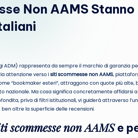
sse Non AAMS Stanno 
taliani
i ADM) rappresenta da sempre il marchio di garanzia per i 
ia attenzione verso i
siti scommesse non AAMS
, piattafo
 come “bookmaker esteri”, attraggono con quote più alte, bo
 nazionale. Ma cosa significa concretamente affidarsi a u
ita, priva di filtri istituzionali, vi guiderà attraverso l’un
 ben oltre la superficie delle recensioni.
iti scommesse non AAMS
e p