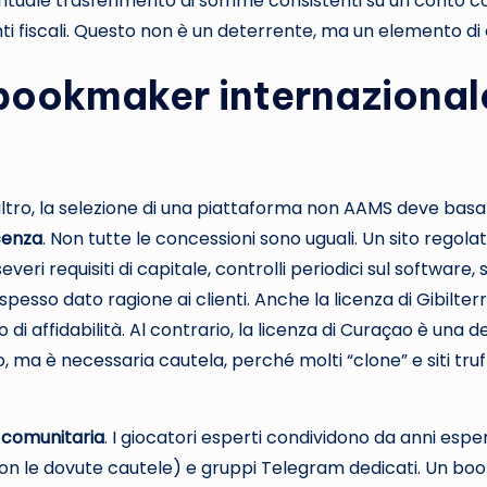
ventuale trasferimento di somme consistenti su un conto c
i fiscali. Questo non è un deterrente, ma un elemento di c
bookmaker internazionale
filtro, la selezione di una piattaforma non AAMS deve bas
cenza
. Non tutte le concessioni sono uguali. Un sito regola
ri requisiti di capitale, controlli periodici sul software, 
a spesso dato ragione ai clienti. Anche la licenza di Gibi
i affidabilità. Al contrario, la licenza di Curaçao è una d
 ma è necessaria cautela, perché molti “clone” e siti truf
 comunitaria
. I giocatori esperti condividono da anni esper
(con le dovute cautele) e gruppi Telegram dedicati. Un 