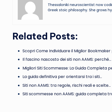
Thessaloniki neuroscientist now codi
Greek stoic philosophy. She grows hy
Related Posts:
Scopri Come Individuare il Miglior Bookmaker 
Il fascino nascosto dei siti non AAMS: perché…
Migliori Siti Scommesse: La Guida Completa p
La guida definitiva per orientarsi tra i siti…
Siti non AAMS: tra regole, rischi reali e scelte…
Siti scommesse non AAMS: guida completa tra