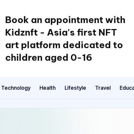
Book an appointment with
Kidznft - Asia's first NFT
art platform dedicated to
children aged 0-16
Technology
Health
Lifestyle
Travel
Educa