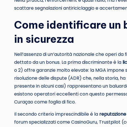
Nella pratica, l’enforcement è quasi nullo, ma l’e
scattare segnalazioni antiriciclaggio e accertament
Come identificare un 
in sicurezza
Nell’assenza di un’autorità nazionale che operi da 
dettato da un bonus. La prima discriminante è la
li
o 2) offre garanzie molto elevate: la MGA impone seve
risoluzione delle dispute (ADR) che, nella storia, h
presente in alcuni casi) rappresentano un baluardo d
esistono operatori eccellenti con questo permesso,
Curaçao come foglia di fico.
Il secondo criterio imprescindibile è la
reputazione
forum specializzati come CasinoGuru, Trustpilot 