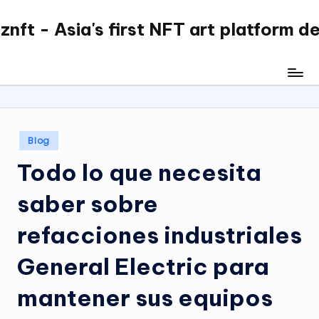
nft - Asia's first NFT art platform d
Skip
to
content
Posted
Blog
in
Todo lo que necesita
saber sobre
refacciones industriales
General Electric para
mantener sus equipos