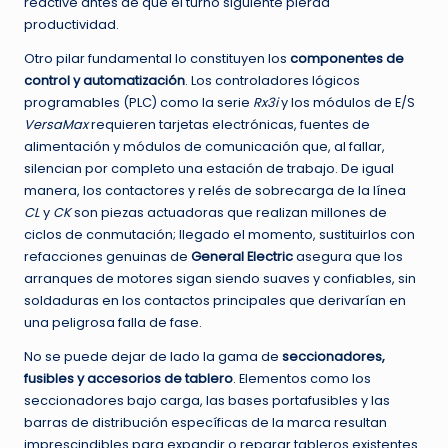
reactive antes de que el turno siguiente pierda
productividad.
Otro pilar fundamental lo constituyen los
componentes de
control y automatización
. Los controladores lógicos
programables (PLC) como la serie
Rx3i
y los módulos de E/S
VersaMax
requieren tarjetas electrónicas, fuentes de
alimentación y módulos de comunicación que, al fallar,
silencian por completo una estación de trabajo. De igual
manera, los contactores y relés de sobrecarga de la línea
CL
y
CK
son piezas actuadoras que realizan millones de
ciclos de conmutación; llegado el momento, sustituirlos con
refacciones genuinas de
General Electric
asegura que los
arranques de motores sigan siendo suaves y confiables, sin
soldaduras en los contactos principales que derivarían en
una peligrosa falla de fase.
No se puede dejar de lado la gama de
seccionadores,
fusibles y accesorios de tablero
. Elementos como los
seccionadores bajo carga, las bases portafusibles y las
barras de distribución específicas de la marca resultan
imprescindibles para expandir o reparar tableros existentes