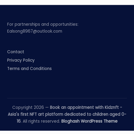
For partnerships and opportunities:
Ealsong8967@outlook.com
Contact
Privacy Policy
Terms and Conditions
Copyright 2026 —
Book an appointment with Kidznft -
Asia's first NFT art platform dedicated to children aged 0-
16
. All rights reserved.
Bloghash WordPress Theme