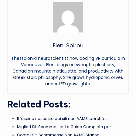
Eleni Spirou
Thessaloniki neuroscientist now coding VR curricula in
Vancouver. Eleni blogs on synaptic plasticity,
Canadian mountain etiquette, and productivity with
Greek stoic philosophy. She grows hydroponic olives
under LED grow lights.
Related Posts:
Il fascino nascosto dei siti non AAMS: perché…
Migliori Siti Scommesse: La Guida Completa per…
Come i Siti Scommesse Non AAMS Stanno