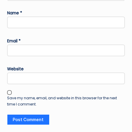
Name
*
Email
*
Website
Save my name, email, and website in this browser for the next
time I comment.