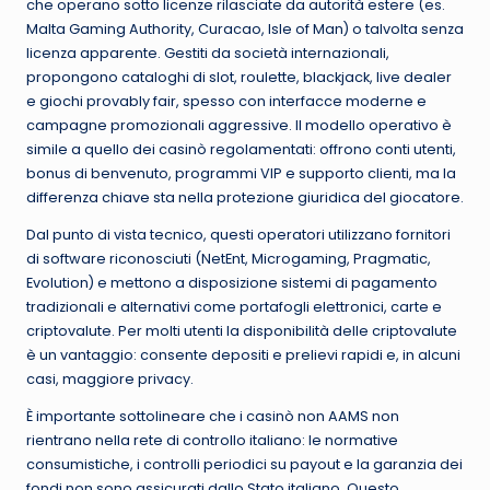
che operano sotto licenze rilasciate da autorità estere (es.
Malta Gaming Authority, Curacao, Isle of Man) o talvolta senza
licenza apparente. Gestiti da società internazionali,
propongono cataloghi di slot, roulette, blackjack, live dealer
e giochi provably fair, spesso con interfacce moderne e
campagne promozionali aggressive. Il modello operativo è
simile a quello dei casinò regolamentati: offrono conti utenti,
bonus di benvenuto, programmi VIP e supporto clienti, ma la
differenza chiave sta nella protezione giuridica del giocatore.
Dal punto di vista tecnico, questi operatori utilizzano fornitori
di software riconosciuti (NetEnt, Microgaming, Pragmatic,
Evolution) e mettono a disposizione sistemi di pagamento
tradizionali e alternativi come portafogli elettronici, carte e
criptovalute. Per molti utenti la disponibilità delle criptovalute
è un vantaggio: consente depositi e prelievi rapidi e, in alcuni
casi, maggiore privacy.
È importante sottolineare che i casinò non AAMS non
rientrano nella rete di controllo italiano: le normative
consumistiche, i controlli periodici su payout e la garanzia dei
fondi non sono assicurati dallo Stato italiano. Questo