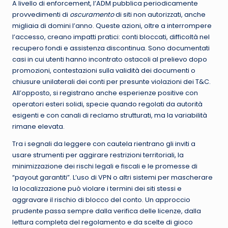
A livello di enforcement, l’ADM pubblica periodicamente
provvedimenti di
oscuramento
di siti non autorizzati, anche
migliaia di domini l’anno. Queste azioni, oltre a interrompere
l’accesso, creano impatti pratici: conti bloccati, difficoltà nel
recupero fondi e assistenza discontinua. Sono documentati
casi in cui utenti hanno incontrato ostacoli al prelievo dopo
promozioni, contestazioni sulla validità dei documenti o
chiusure unilaterali dei conti per presunte violazioni dei T&C.
All’opposto, si registrano anche esperienze positive con
operatori esteri solidi, specie quando regolati da autorità
esigenti e con canali di reclamo strutturati, ma la variabilità
rimane elevata.
Tra i segnali da leggere con cautela rientrano gli inviti a
usare strumenti per aggirare restrizioni territoriali, la
minimizzazione dei rischi legali e fiscali e le promesse di
“payout garantiti”. L’uso di VPN o altri sistemi per mascherare
la localizzazione può violare i termini dei siti stessi e
aggravare il rischio di blocco del conto. Un approccio
prudente passa sempre dalla verifica delle licenze, dalla
lettura completa del regolamento e da scelte di gioco