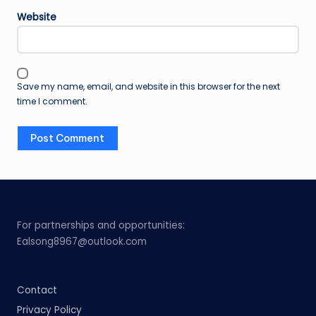
Website
Save my name, email, and website in this browser for the next
time I comment.
For partnerships and opportunities:
Ealsong8967@outlook.com
Contact
Privacy Policy