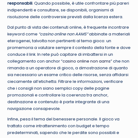
responsabili
. Quando possibile, è utile confrontare più pareri
indipendenti e consultare, se disponibili, organismi di
risoluzione delle controversie previsti dalla licenza estera.
Dal punto di vista dei contenuti online, è frequente incontrare
keyword come
“casino online non AAMS”
abbinate a materiali
eterogenei, talvolta non pertinenti al tema gioco: un
promemoria a valutare sempre il contesto della fonte e dove
conduce il link. In rete può capitare di imbattersi in un
collegamento con anchor “
casino online non aams
” che non
rimanda a un operatore di gioco, a dimostrazione di quanto
sia necessario un esame critico delle risorse, senza affidarsi
ciecamente all’etichetta. Filtrare le informazioni, verificare
che i consigli non siano semplici copy delle pagine
promozionali e controllare la coerenza tra anchor,
destinazione e contenuto è parte integrante di una
navigazione consapevole.
Infine, pesa il tema del benessere personale. Il gioco va
trattato come intrattenimento con budget e tempo
predeterminati, sapendo che le perdite sono possibili e