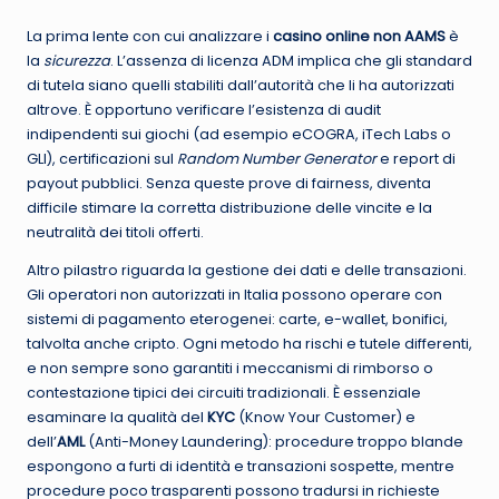
La prima lente con cui analizzare i
casino online non AAMS
è
la
sicurezza
. L’assenza di licenza ADM implica che gli standard
di tutela siano quelli stabiliti dall’autorità che li ha autorizzati
altrove. È opportuno verificare l’esistenza di audit
indipendenti sui giochi (ad esempio eCOGRA, iTech Labs o
GLI), certificazioni sul
Random Number Generator
e report di
payout pubblici. Senza queste prove di fairness, diventa
difficile stimare la corretta distribuzione delle vincite e la
neutralità dei titoli offerti.
Altro pilastro riguarda la gestione dei dati e delle transazioni.
Gli operatori non autorizzati in Italia possono operare con
sistemi di pagamento eterogenei: carte, e-wallet, bonifici,
talvolta anche cripto. Ogni metodo ha rischi e tutele differenti,
e non sempre sono garantiti i meccanismi di rimborso o
contestazione tipici dei circuiti tradizionali. È essenziale
esaminare la qualità del
KYC
(Know Your Customer) e
dell’
AML
(Anti-Money Laundering): procedure troppo blande
espongono a furti di identità e transazioni sospette, mentre
procedure poco trasparenti possono tradursi in richieste