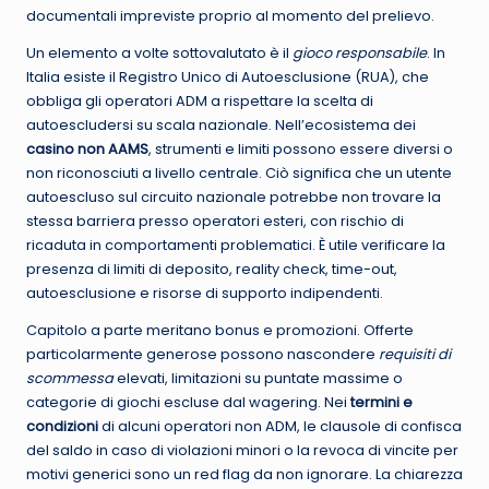
documentali impreviste proprio al momento del prelievo.
Un elemento a volte sottovalutato è il
gioco responsabile
. In
Italia esiste il Registro Unico di Autoesclusione (RUA), che
obbliga gli operatori ADM a rispettare la scelta di
autoescludersi su scala nazionale. Nell’ecosistema dei
casino non AAMS
, strumenti e limiti possono essere diversi o
non riconosciuti a livello centrale. Ciò significa che un utente
autoescluso sul circuito nazionale potrebbe non trovare la
stessa barriera presso operatori esteri, con rischio di
ricaduta in comportamenti problematici. È utile verificare la
presenza di limiti di deposito, reality check, time-out,
autoesclusione e risorse di supporto indipendenti.
Capitolo a parte meritano bonus e promozioni. Offerte
particolarmente generose possono nascondere
requisiti di
scommessa
elevati, limitazioni su puntate massime o
categorie di giochi escluse dal wagering. Nei
termini e
condizioni
di alcuni operatori non ADM, le clausole di confisca
del saldo in caso di violazioni minori o la revoca di vincite per
motivi generici sono un red flag da non ignorare. La chiarezza