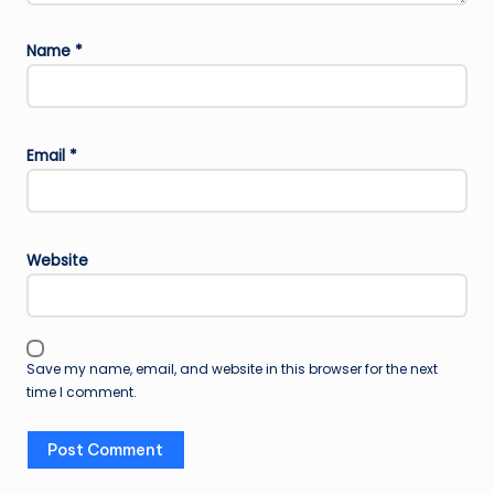
Name
*
Email
*
Website
Save my name, email, and website in this browser for the next
time I comment.