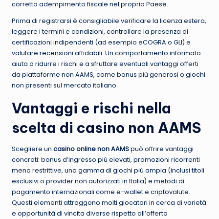
corretto adempimento fiscale nel proprio Paese.
Prima di registrarsi è consigliabile verificare la licenza estera,
leggere i termini e condizioni, controllare la presenza di
certificazioni indipendenti (ad esempio eCOGRA o GLI) e
valutare recensioni affidabili. Un comportamento informato
aiuta a ridurre i rischi e a sfruttare eventuali vantaggi offerti
da piattaforme non AAMS, come bonus più generosi o giochi
non presenti sul mercato italiano.
Vantaggi e rischi nella
scelta di casino non AAMS
Scegliere un
casino online non AAMS
può offrire vantaggi
concreti: bonus d’ingresso più elevati, promozioni ricorrenti
meno restrittive, una gamma di giochi più ampia (inclusi titoli
esclusivi o provider non autorizzati in Italia) e metodi di
pagamento internazionali come e-wallet e criptovalute.
Questi elementi attraggono molti giocatori in cerca di varietà
e opportunità di vincita diverse rispetto all’offerta