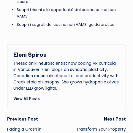
sicura
Scopri i rischi e le opportunità dei casino online non
AAMS
Scopri i segreti dei casino non AAMS: guida pratica…
Eleni Spirou
Thessaloniki neuroscientist now coding VR curricula
in Vancouver. Eleni blogs on synaptic plasticity,
Canadian mountain etiquette, and productivity with
Greek stoic philosophy. She grows hydroponic olives
under LED grow lights.
View All Posts
Post
Previous Post
Next Post
Facing a Crash in
Transform Your Property
navigation