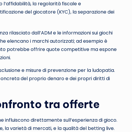
’affidabilità, la regolarità fiscale e
ificazione del giocatore (KYC), la separazione dei
za rilasciato dall’ADM e le informazioni sui giochi
i che elencano i marchi autorizzati; ad esempio è
zato potrebbe offrire quote competitive ma espone
zioni.
oesclusione e misure di prevenzione per la ludopatia.
oncreta del proprio denaro e dei propri diritti di
confronto tra offerte
he influiscono direttamente sull’esperienza di gioco.
, la varietà di mercati, e la qualità del betting live.