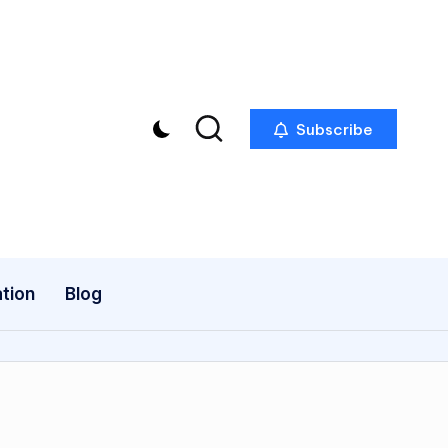
Subscribe
tion
Blog