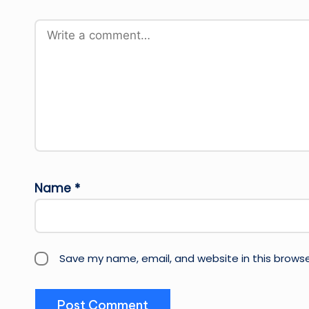
Name
*
Save my name, email, and website in this browse