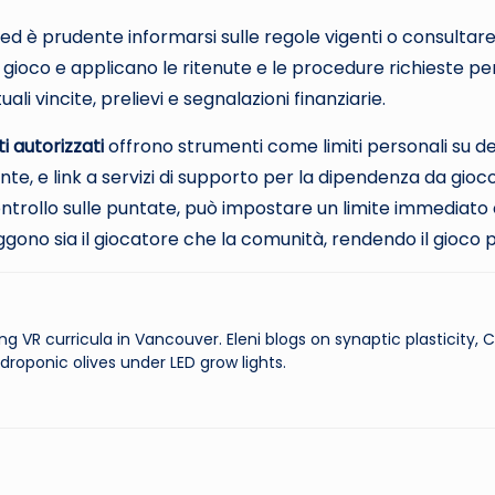
ed è prudente informarsi sulle regole vigenti o consultare
 di gioco e applicano le ritenute e le procedure richieste per
vincite, prelievi e segnalazioni finanziarie.
iti autorizzati
offrono strumenti come limiti personali su de
, e link a servizi di supporto per la dipendenza da gioco.
controllo sulle puntate, può impostare un limite immediato 
ono sia il giocatore che la comunità, rendendo il gioco p
ng VR curricula in Vancouver. Eleni blogs on synaptic plasticity,
droponic olives under LED grow lights.