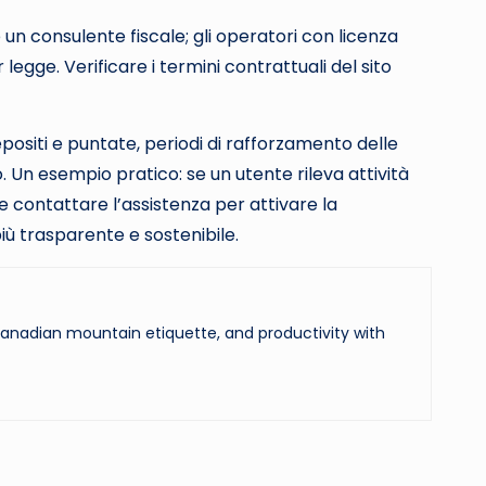
 un consulente fiscale; gli operatori con licenza
 legge. Verificare i termini contrattuali del sito
positi e puntate, periodi di rafforzamento delle
 Un esempio pratico: se un utente rileva attività
e contattare l’assistenza per attivare la
iù trasparente e sostenibile.
 Canadian mountain etiquette, and productivity with