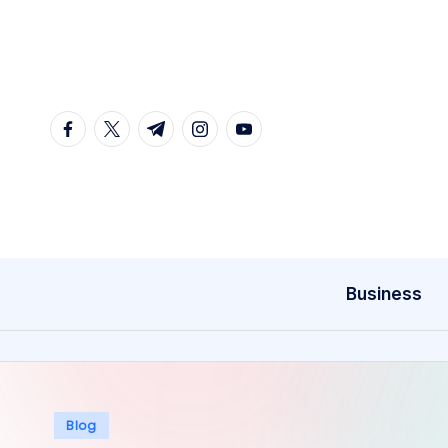
Skip
to
content
facebook.com
twitter.com
t.me
instagram.com
youtube.com
Business
Posted
Blog
in