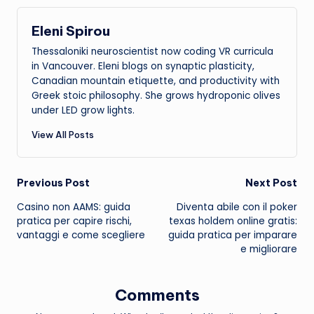
Eleni Spirou
Thessaloniki neuroscientist now coding VR curricula
in Vancouver. Eleni blogs on synaptic plasticity,
Canadian mountain etiquette, and productivity with
Greek stoic philosophy. She grows hydroponic olives
under LED grow lights.
View All Posts
Post
Previous Post
Next Post
Casino non AAMS: guida
Diventa abile con il poker
navigation
pratica per capire rischi,
texas holdem online gratis:
vantaggi e come scegliere
guida pratica per imparare
e migliorare
Comments