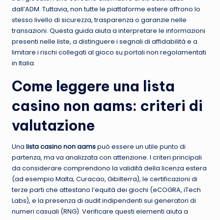
dall’ADM. Tuttavia, non tutte le piattaforme estere offrono lo
stesso livello di sicurezza, trasparenza o garanzie nelle
transazioni. Questa guida aiuta a interpretare le informazioni
presenti nelle liste, a distinguere i segnali di affidabilità e a
limitare i rischi collegati al gioco su portali non regolamentati
in Italia.
Come leggere una
lista
casino non aams
: criteri di
valutazione
Una
lista casino non aams
può essere un utile punto di
partenza, ma va analizzata con attenzione. I criteri principali
da considerare comprendono la validità della licenza estera
(ad esempio Malta, Curacao, Gibilterra), le certificazioni di
terze parti che attestano l’equità dei giochi (eCOGRA, iTech
Labs), e la presenza di audit indipendenti sui generatori di
numeri casuali (RNG). Verificare questi elementi aiuta a