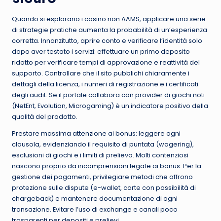
Quando si esplorano i casino non AAMS, applicare una serie
di strategie pratiche aumenta la probabilità di un’esperienza
corretta. Innanzitutto, aprire conto e verificare l’identità solo
dopo aver testato i servizi: effettuare un primo deposito
ridotto per verificare tempi di approvazione e reattività del
supporto. Controllare che il sito pubblichi chiaramente i
dettagli della licenza, i numeri di registrazione e i certificati
degli audit. Se il portale collabora con provider di giochi noti
(NetEnt, Evolution, Microgaming) è un indicatore positivo della
qualità del prodotto.
Prestare massima attenzione ai bonus: leggere ogni
clausola, evidenziando il requisito di puntata (wagering),
esclusioni di giochi e i limiti di prelievo. Molti contenziosi
nascono proprio da incomprensioni legate ai bonus. Per la
gestione dei pagamenti, privilegiare metodi che offrono
protezione sulle dispute (e-wallet, carte con possibilità di
chargeback) e mantenere documentazione di ogni
transazione. Evitare l’uso di exchange e canali poco
trasparenti per depositi e prelievi.