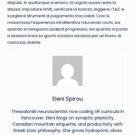
dispute. In qualunque scenario, la regola aurea resta la
stessa: impostare limiti, verificare la licenza, leggere i T&C e
scegliere strumenti di pagamento tracciabili. Così si
massimizza l’esperienza intrattenitiva riducendo rischi, sia
quando si inseguono jackpot progressivi, sia quando si punta
a sessioni brevi su giochi a bassa varianza per un flusso di
cassa più stabile.
Eleni Spirou
Thessaloniki neuroscientist now coding VR curricula in
Vancouver. Eleni blogs on synaptic plasticity,
Canadian mountain etiquette, and productivity with
Greek stoic philosophy. She grows hydroponic olives