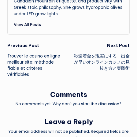
Canadian mountain etiquette, and productivity with
Greek stoic philosophy. She grows hydroponic olives
under LED grow lights.
View All Posts
Post
Previous Post
Next Post
Trouver le casino en ligne
秒速着金を現実にする：出金
navigation
meilleur site: méthode
が早いオンラインカジノの見
fiable et critères
抜き方と実践術
vérifiables
Comments
No comments yet. Why don’t you start the discussion?
Leave a Reply
Your email address will not be published.
Required fields are