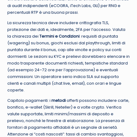
di audit indipendenti (eCOGRA, iTech Labs, GLI) per RNG e
percentuali RTP è una buona prassi.
La sicurezza tecnica deve includere crittografia TLS,
protezione dei dati e, idealmente, 2FA per l’accesso. Valuta
la chiarezza dei
Termini e Condizioni
: requisiti di puntata
(wagering) su bonus, giochi esclusi dal playthrough, limiti di
puntata durante il bonus, cap alle vincite e policy sui conti
dormienti. Le sezioni su KYC e prelievi dovrebbero elencare in
modo trasparente documenti richiesti, tempistiche standard
(ad esempio 24–72 ore per l’approvazione) e eventuali
commissioni. Un operatore serio indica SLA sul supporto
clienti e canali multipli (chat live, email), con orari e lingue
coperte.
Capitolo pagamenti: i
metodi
offerti possono includere carte,
bonifico, e-wallet (Skrill, Neteller) e a volte crypto. Verifica
valute supportate, limiti minimi/massimi di deposito e
prelievo, nonché le finestre di elaborazione. La presenza di
fornitori di pagamento affidabili è un segnale di serietà.
Attenzione ai “costi nascosti”: tassi di cambio svantaggiosi,