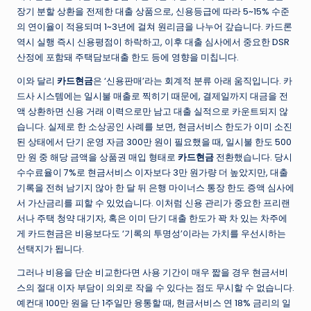
장기 분할 상환을 전제한 대출 상품으로, 신용등급에 따라 5~15% 수준
의 연이율이 적용되며 1~3년에 걸쳐 원리금을 나누어 갚습니다. 카드론
역시 실행 즉시 신용평점이 하락하고, 이후 대출 심사에서 중요한 DSR
산정에 포함돼 주택담보대출 한도 등에 영향을 미칩니다.
이와 달리
카드현금
은 ‘신용판매’라는 회계적 분류 아래 움직입니다. 카
드사 시스템에는 일시불 매출로 찍히기 때문에, 결제일까지 대금을 전
액 상환하면 신용 거래 이력으로만 남고 대출 실적으로 카운트되지 않
습니다. 실제로 한 소상공인 사례를 보면, 현금서비스 한도가 이미 소진
된 상태에서 단기 운영 자금 300만 원이 필요했을 때, 일시불 한도 500
만 원 중 해당 금액을 상품권 매입 형태로
카드현금
전환했습니다. 당시
수수료율이 7%로 현금서비스 이자보다 3만 원가량 더 높았지만, 대출
기록을 전혀 남기지 않아 한 달 뒤 은행 마이너스 통장 한도 증액 심사에
서 가산금리를 피할 수 있었습니다. 이처럼 신용 관리가 중요한 프리랜
서나 주택 청약 대기자, 혹은 이미 단기 대출 한도가 꽉 차 있는 차주에
게 카드현금은 비용보다도 ‘기록의 투명성’이라는 가치를 우선시하는
선택지가 됩니다.
그러나 비용을 단순 비교한다면 사용 기간이 매우 짧을 경우 현금서비
스의 절대 이자 부담이 의외로 작을 수 있다는 점도 무시할 수 없습니다.
예컨대 100만 원을 단 1주일만 융통할 때, 현금서비스 연 18% 금리의 일