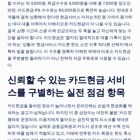
할 이자는 약 3,500원, 취급수수료 4,000원을 더해 총 7,500원 정도인
반면, 카드현금 6% 수수료는 60,000원으로 확연히 높습니다. 반대로 3
개월에 걸쳐 상환해야 한다면 현금서비스 이자는 5만 원 가까이 증가하
는 데다 대출 이력까지 더해지므로 카드현금이 더 나을 수도 있습니다.
결국
상환 기간
과
신용 이력 민감도
라는 두 축을 놓고 자신에게 맞는 수
단을 골라야 합니다. 카드현금은 ‘짧지만 절대적으로 대출 기록이 없어
야 하는’ 상황과 ‘현금서비스·카드론 한도 소진 이후 막다른 선택지’에서
특히 빛을 발합니다. 이 구조를 명확히 이해한 뒤에야 비로소 카드현금
을 무분별한 돌려막기가 아닌 전략적 자금 우회로로 사용할 수 있습니
다.
신뢰할 수 있는 카드현금 서비
스를 구별하는 실전 점검 항목
카드현금을 둘러싼 정보가 늘어나면서 온라인에는 손쉽게 현금화를 약
속하는 광고가 넘쳐납니다. 하지만 이 중 상당수는 여전히 불법 ‘카드깡’
형태로 운영되며, 이용자에게 돌아오는 금전적·법적 리스크를 제대로
알리지 않습니다. 실제로 금융감독원과 카드사 공조로 매년 수백 건의
허위 매출 업체가 적발되고 있고, 거래에 연루된 카드 회원도 한도 축소