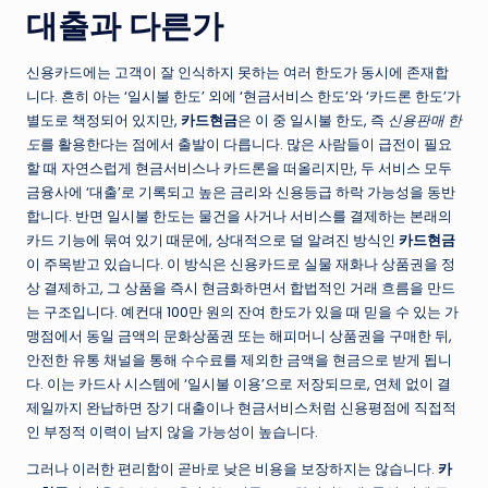
대출과 다른가
신용카드에는 고객이 잘 인식하지 못하는 여러 한도가 동시에 존재합
니다. 흔히 아는 ‘일시불 한도’ 외에 ‘현금서비스 한도’와 ‘카드론 한도’가
별도로 책정되어 있지만,
카드현금
은 이 중 일시불 한도, 즉
신용판매 한
도
를 활용한다는 점에서 출발이 다릅니다. 많은 사람들이 급전이 필요
할 때 자연스럽게 현금서비스나 카드론을 떠올리지만, 두 서비스 모두
금융사에 ‘대출’로 기록되고 높은 금리와 신용등급 하락 가능성을 동반
합니다. 반면 일시불 한도는 물건을 사거나 서비스를 결제하는 본래의
카드 기능에 묶여 있기 때문에, 상대적으로 덜 알려진 방식인
카드현금
이 주목받고 있습니다. 이 방식은 신용카드로 실물 재화나 상품권을 정
상 결제하고, 그 상품을 즉시 현금화하면서 합법적인 거래 흐름을 만드
는 구조입니다. 예컨대 100만 원의 잔여 한도가 있을 때 믿을 수 있는 가
맹점에서 동일 금액의 문화상품권 또는 해피머니 상품권을 구매한 뒤,
안전한 유통 채널을 통해 수수료를 제외한 금액을 현금으로 받게 됩니
다. 이는 카드사 시스템에 ‘일시불 이용’으로 저장되므로, 연체 없이 결
제일까지 완납하면 장기 대출이나 현금서비스처럼 신용평점에 직접적
인 부정적 이력이 남지 않을 가능성이 높습니다.
그러나 이러한 편리함이 곧바로 낮은 비용을 보장하지는 않습니다.
카