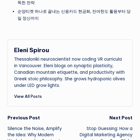
똑한 전략
순양티켓 하나로 끝내는 신용카드 현금화, 잔여한도 활용부터 당
일 정산까지
Eleni Spirou
Thessaloniki neuroscientist now coding VR curricula
in Vancouver. Eleni blogs on synaptic plasticity,
Canadian mountain etiquette, and productivity with
Greek stoic philosophy. She grows hydroponic olives
under LED grow lights.
View All Posts
Post
Previous Post
Next Post
Silence the Noise, Amplify
Stop Guessing: How a
navigation
the Idea: Why Modern
Digital Marketing Agency