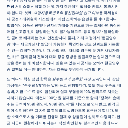
나 거래 정지 같은 불이익을 겪는 일이 반복되고 있습니다. 따라서
카드
현금
서비스를 선택할 때는 몇 가지 객관적인 필터를 반드시 통과시켜
야 합니다. 첫째,
사업자등록번호와 통신판매업 신고 여부
를 국세청이
나 공정거래위원회 시스템에서 직접 조회하는 습관을 들여야 합니다.
합법적인 상품권 판매나 전자상거래를 기반으로 하는 업체라면 통신판
매업 신고증 없이 영업하는 것이 불가능하므로, 등록 정보가 불확실하
면 곧바로 배제하는 것이 안전합니다. 둘째, 거래 과정에서 ‘현금영수
증’이나 ‘세금계산서’ 발급이 가능한지 확인하는 것도 신뢰도를 가늠할
수 있는 강력한 기준입니다. 사업 경비 처리를 염두에 둔 개인사업자라
면, 카드 결제 금액 전액에 대해 정규 증빙을 발급해주는 업체만으로 대
상을 좁히는 게 바람직합니다. 믿을 수 있는 제공자는 오히려 현금영수
증 발행을 적극 안내하며, 자금 흐름을 투명하게 공개합니다.
또 하나의 핵심 점검 항목은
실수령액의 정확한 사전 고지
입니다. 상담
과정에서 “수수료 5%”라는 말만 듣고 진행했다가, 별도 취급 수수료, 배
송비, 지급 수수료 등이 합산되어 실제 부담률이 10% 안팎으로 치솟는
사례가 많습니다. 예컨대 100만 원 결제를 기준으로 할 때 “정확히 손에
쥐는 금액이 95만 원인지, 90만 원인지”를 서면으로 안내받고, 만약 금
액이 상이하다면 그 차이를 항목별로 설명하도록 요구해야 합니다. 또
한 소액으로 시험 거래를 진행해 결제 후 상품권이 실제로 수령되고, 현
금 지급이 원활하게 이뤄지는지 직접 확인한 뒤 본격적인 이용에 나서