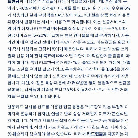
드현금
의 비용은
수수료율
이라는 이름으로 차감되는데, 통상 결제 금
액의 5~10% 선에서 결정됩니다. 예를 들어 100만 원 거래 시 수수료 6%
가 적용되면 실제 수령액은 94만 원이 되고, 6만 원은 상품 회전과 유통
과정에서 발생하는 서비스 비용으로 귀속됩니다. 이는 현금서비스의
일 단위 이자나 카드론의 연이율과 직접 비교하기 어려운 구조입니다.
현금서비스는 15~20%에 달하는 높은 연이율을 매일 부과하지만, 사용
기간이 매우 짧으면 절대 이자 부담이 작을 수 있고, 카드현금은 원금에
서 즉시 차감되는 고정 비용이기 때문입니다. 따라서 자신의 상환 스케
줄과 신용 이력 관리 목표에 따라 어떤 수단이 더 적합한지를 꼼꼼히 따
져야 합니다. 특히
카드현금
은 거래가 ‘일시불’로 처리되기 때문에, 대출
한도 소진을 우려할 필요가 없고, 총부채원리금상환비율(DSR)을 계산
할 때도 잡히지 않는 점이 신용 관리에 민감한 차주에게 유리하게 작용
합니다. 다만, 이 같은 특성 때문에
허위 매출
을 통해 불법적으로 현금을
융통하는 업체들이 기승을 부리고 있어, 이용자가 반드시 건전한 거래
처를 구별할 수 있어야 합니다.
신용카드 일시불 한도를 이용한 현금 융통은 ‘카드깡’이라는 부정적 이
미지와 혼동되기 쉽지만, 실물 기반의 정상 거래인지 여부가 본질적인
차이입니다. 정부와 카드사는 실제 상품 이동이 없는 가공 매출을 엄격
하게 단속하며, 적발 시 카드 회원도 거래 정지나 한도 축소, 나아가 신
용 훼손까지 감수해야 할 수 있습니다. 따라서
카드현금
을 제공하는 채