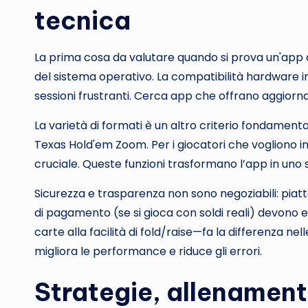
tecnica
La prima cosa da valutare quando si prova un'app di 
del sistema operativo. La compatibilità hardware i
sessioni frustranti. Cerca app che offrano aggiorna
La varietà di formati è un altro criterio fondament
Texas Hold'em Zoom. Per i giocatori che vogliono imp
cruciale. Queste funzioni trasformano l’app in uno 
Sicurezza e trasparenza non sono negoziabili: piatta
di pagamento (se si gioca con soldi reali) devono ess
carte alla facilità di fold/raise—fa la differenza nel
migliora le performance e riduce gli errori.
Strategie, allenament