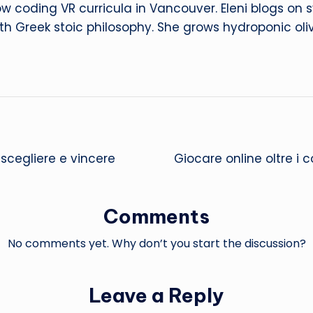
ow coding VR curricula in Vancouver. Eleni blogs on
ith Greek stoic philosophy. She grows hydroponic oliv
r scegliere e vincere
Giocare online oltre i 
Comments
No comments yet. Why don’t you start the discussion?
Leave a Reply