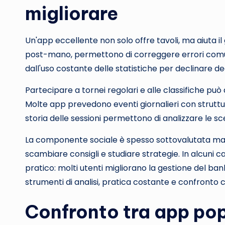
migliorare
Un'app eccellente non solo offre tavoli, ma aiuta i
post-mano, permettono di correggere errori comuni: 
dall'uso costante delle statistiche per declinare de
Partecipare a tornei regolari e alle classifiche può
Molte app prevedono eventi giornalieri con strutture
storia delle sessioni permettono di analizzare le s
La componente sociale è spesso sottovalutata ma fo
scambiare consigli e studiare strategie. In alcuni
pratico: molti utenti migliorano la gestione del ba
strumenti di analisi, pratica costante e confronto c
Confronto tra app popol