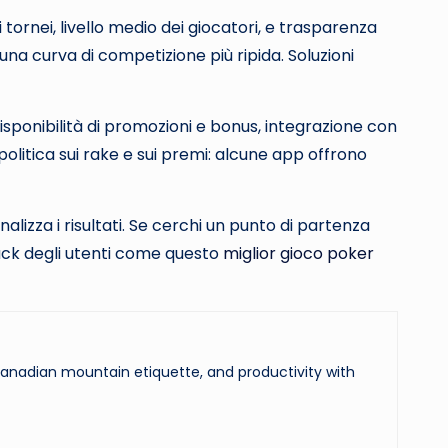
 tornei, livello medio dei giocatori, e trasparenza
na curva di competizione più ripida. Soluzioni
isponibilità di promozioni e bonus, integrazione con
olitica sui rake e sui premi: alcune app offrono
alizza i risultati. Se cerchi un punto di partenza
ack degli utenti come questo
miglior gioco poker
 Canadian mountain etiquette, and productivity with