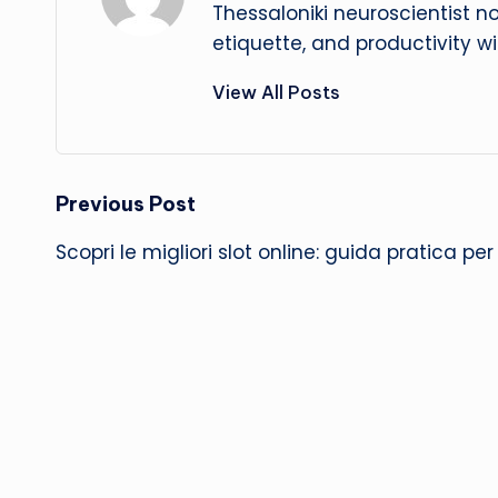
Thessaloniki neuroscientist n
etiquette, and productivity w
View All Posts
Post
Previous Post
Scopri le migliori slot online: guida pratica pe
navigation