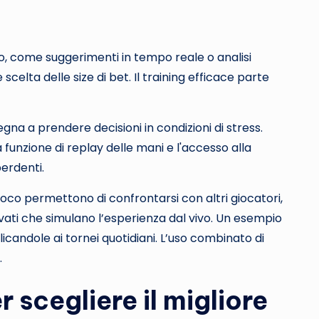
to, come suggerimenti in tempo reale o analisi
elta delle size di bet. Il training efficace parte
gna a prendere decisioni in condizioni di stress.
 funzione di replay delle mani e l'accesso alla
erdenti.
oco permettono di confrontarsi con altri giocatori,
vati che simulano l’esperienza dal vivo. Un esempio
icandole ai tornei quotidiani. L’uso combinato di
.
 scegliere il migliore