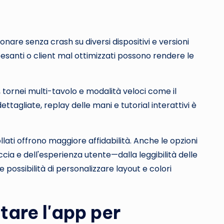
nare senza crash su diversi dispositivi e versioni
esanti o client mal ottimizzati possono rendere le
 tornei multi-tavolo e modalità veloci come il
tagliate, replay delle mani e tutorial interattivi è
lati offrono maggiore affidabilità. Anche le opzioni
accia e dell'esperienza utente—dalla leggibilità delle
 e possibilità di personalizzare layout e colori
tare l'app per