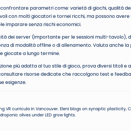
 confrontare parametri come: varietà di giochi, qualità dei
i con molti giocatori e tornei ricchi, ma possono avere u
vuole imparare senza rischi economici.
à dei server (importante per le sessioni multi-tavolo), d
za di modalità offline o di allenamento. Valuta anche la p
le giocate a lungo termine.
 più adatta al tuo stile di gioco, prova diversi titoli e an
i consultare risorse dedicate che raccolgono test e feedb
ue esigenze.
ng VR curricula in Vancouver. Eleni blogs on synaptic plasticity,
droponic olives under LED grow lights.