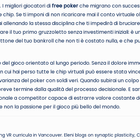
I migliori giocatori di
free poker
che migrano con successo
chip. Se ti imponi di non ricaricare mai il conto virtuale 
ai allenando la stessa disciplina che ti impedirà di bruciare
re il tuo primo gruzzoletto senza investimenti iniziali: è 
mattone del tuo bankroll che non ti è costato nulla, e che 
re del gioco orientato al lungo periodo. Senza il dolore imm
cui hai perso tutte le chip virtuali può essere stata vince
arianza del poker con soldi veri. Quando subirai un colpo
a breve termine dalla qualità del processo decisionale. E sa
ale a competitor capace di estrarre valore costante dai ta
e non la passione per il gioco più bello del mondo.
ng VR curricula in Vancouver. Eleni blogs on synaptic plasticity,