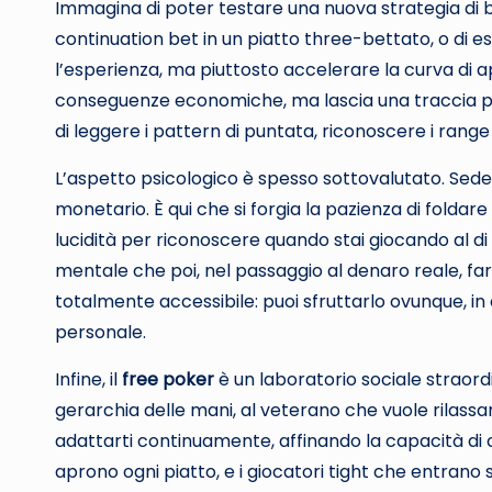
Immagina di poter testare una nuova strategia di blu
continuation bet in un piatto three-bettato, o di esp
l’esperienza, ma piuttosto accelerare la curva di 
conseguenze economiche, ma lascia una traccia pre
di leggere i pattern di puntata, riconoscere i rang
L’aspetto psicologico è spesso sottovalutato. Sede
monetario. È qui che si forgia la pazienza di folda
lucidità per riconoscere quando stai giocando al di
mentale che poi, nel passaggio al denaro reale, fa
totalmente accessibile: puoi sfruttarlo ovunque, in
personale.
Infine, il
free poker
è un laboratorio sociale straord
gerarchia delle mani, al veterano che vuole rilassar
adattarti continuamente, affinando la capacità di c
aprono ogni piatto, e i giocatori tight che entrano s