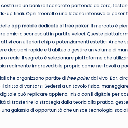
i costruire un bankroll concreto partendo da zero, testand
i heads-up finali. Ogni freeroll è una lezione intensiva di po
 delle
app mobile dedicate al free poker
. Il mercato è pi
re amici o sconosciuti in partite veloci. Queste piattaforme
attivi con ulteriori chip o potenziamenti estetici. Anche se
ere decisioni rapide e ti abitua a gestire un volume di mani 
ro reale. Il segreto è selezionare piattaforme che utilizzi
e sia realmente imprevedibile proprio come nei tavoli a 
ali che organizzano partite di
free poker
dal vivo. Bar, ci
 diritto di vantarsi. Sedersi a un tavolo fisico, maneggiare
gitale può replicare appieno. Inizia con il digitale per c
tà di trasferire la strategia dalla teoria alla pratica, ges
 una galassia di opportunità che unisce tecnologia, socia