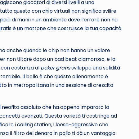
iscono giocatori di diversi livelli a una
utto questo con chip virtuali non significa svilire
iaia di mani in un ambiente dove l’errore non ha
ratis è un mattone che costruisce la tua capacità
lina anche quando le chip non hanno un valore
 per non tiltare dopo un bad beat clamoroso, e la
a con costanza al
poker gratis
sviluppa una solidità
temibile. Il bello è che questo allenamento è
tto in metropolitana in una sessione di crescita
dal neofita assoluto che ha appena imparato la
 concetti avanzati. Questa varietà ti costringe ad
care i calling station, i loose-aggressive che
za il filtro del denaro in palio ti dà un vantaggio