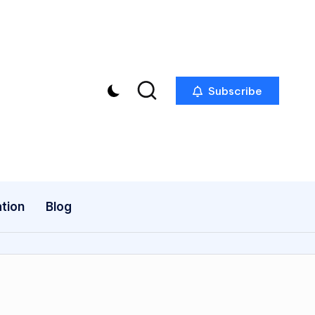
Subscribe
tion
Blog