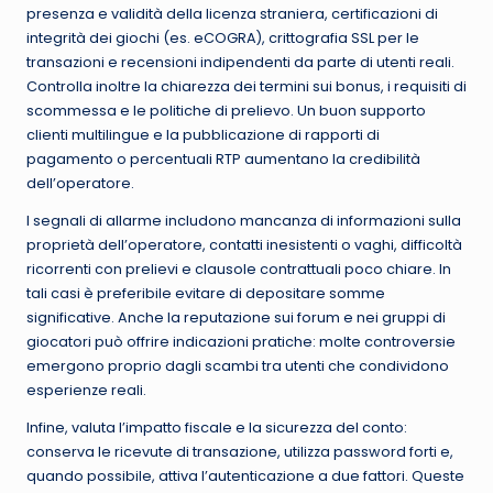
presenza e validità della licenza straniera, certificazioni di
integrità dei giochi (es. eCOGRA), crittografia SSL per le
transazioni e recensioni indipendenti da parte di utenti reali.
Controlla inoltre la chiarezza dei termini sui bonus, i requisiti di
scommessa e le politiche di prelievo. Un buon supporto
clienti multilingue e la pubblicazione di rapporti di
pagamento o percentuali RTP aumentano la credibilità
dell’operatore.
I segnali di allarme includono mancanza di informazioni sulla
proprietà dell’operatore, contatti inesistenti o vaghi, difficoltà
ricorrenti con prelievi e clausole contrattuali poco chiare. In
tali casi è preferibile evitare di depositare somme
significative. Anche la reputazione sui forum e nei gruppi di
giocatori può offrire indicazioni pratiche: molte controversie
emergono proprio dagli scambi tra utenti che condividono
esperienze reali.
Infine, valuta l’impatto fiscale e la sicurezza del conto:
conserva le ricevute di transazione, utilizza password forti e,
quando possibile, attiva l’autenticazione a due fattori. Queste