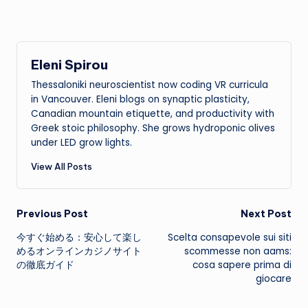
Eleni Spirou
Thessaloniki neuroscientist now coding VR curricula
in Vancouver. Eleni blogs on synaptic plasticity,
Canadian mountain etiquette, and productivity with
Greek stoic philosophy. She grows hydroponic olives
under LED grow lights.
View All Posts
Post
Previous Post
Next Post
今すぐ始める：安心して楽し
Scelta consapevole sui siti
navigation
めるオンラインカジノサイト
scommesse non aams:
の徹底ガイド
cosa sapere prima di
giocare