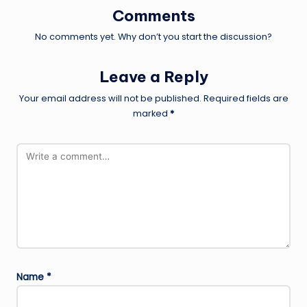
Comments
No comments yet. Why don’t you start the discussion?
Leave a Reply
Your email address will not be published.
Required fields are
marked
*
Name
*