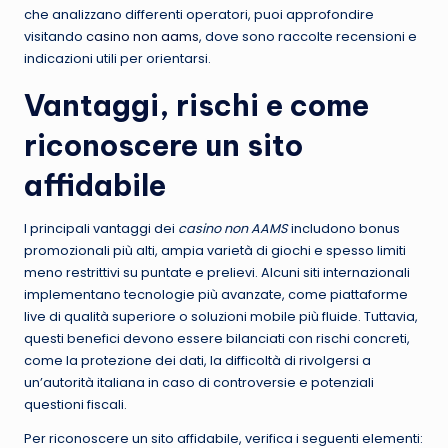
che analizzano differenti operatori, puoi approfondire
visitando
casino non aams
, dove sono raccolte recensioni e
indicazioni utili per orientarsi.
Vantaggi, rischi e come
riconoscere un sito
affidabile
I principali vantaggi dei
casino non AAMS
includono bonus
promozionali più alti, ampia varietà di giochi e spesso limiti
meno restrittivi su puntate e prelievi. Alcuni siti internazionali
implementano tecnologie più avanzate, come piattaforme
live di qualità superiore o soluzioni mobile più fluide. Tuttavia,
questi benefici devono essere bilanciati con rischi concreti,
come la protezione dei dati, la difficoltà di rivolgersi a
un’autorità italiana in caso di controversie e potenziali
questioni fiscali.
Per riconoscere un sito affidabile, verifica i seguenti elementi: