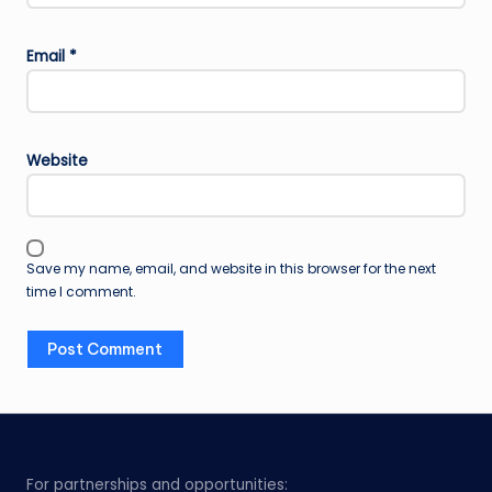
Email
*
Website
Save my name, email, and website in this browser for the next
time I comment.
For partnerships and opportunities: