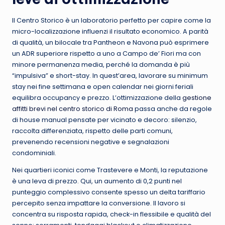
Il Centro Storico è un laboratorio perfetto per capire come la
micro-localizzazione influenzi il risultato economico. A parità
di qualità, un bilocale tra Pantheon e Navona può esprimere
un ADR superiore rispetto a uno a Campo de’ Fiori ma con
minore permanenza media, perché la domanda è più
“impulsiva” e short-stay. In quest’area, lavorare su minimum
stay nei fine settimana e open calendar nei giorni feriali
equilibra occupancy e prezzo. L’ottimizzazione della
gestione
affitti brevi nel centro storico di Roma
passa anche da regole
di house manual pensate per vicinato e decoro: silenzio,
raccolta differenziata, rispetto delle parti comuni,
prevenendo recensioni negative e segnalazioni
condominiali.
Nei quartieri iconici come Trastevere e Monti, la reputazione
è una leva di prezzo. Qui, un aumento di 0,2 punti nel
punteggio complessivo consente spesso un delta tariffario
percepito senza impattare la conversione. Il lavoro si
concentra su risposta rapida, check-in flessibile e qualità del