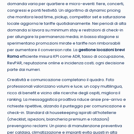
domanda varia per quartiere e micro-eventi: fiere, concerti,
congressi e ponti festività. Un algoritmo di dynamic pricing
che monitora lead time, pickup, competitor set e saturazione
locale aggiorna le tariffe quotidianamente. Nei periodi di alta
domanda si lavora su minimum stay e restrizioni di check-in
per allungare la permanenza media; in bassa stagione si
sperimentano promozioni mirate e tariffe non rimborsabili
per aumentare il conversion rate. La
gestione locazioni brevi
Roma
efficiente misura KPI come ADR, tasso di occupazione,
RevPAR, reputazione online e incidenza costi; ogni decisione
parte dai numeri.
Creatività e comunicazione completano il quadro. Foto
professionali valorizzano volumi e luce; un copy multilingua,
ricco di benefit e vicino alle ricerche degli ospiti, migliora il
ranking. La messaggistica proattiva riduce ansie pre-arrivo e
richieste ripetitive, alzando il punteggio per comunicazione e
check-in. Standard di housekeeping ispirati all’hotellerie
(checklist, ispezioni, biancheria premium e rotazioni)
prevengono reclami. Un piano di manutenzione preventiva
per caldaia, climatizzazione e impianti evita guasti in alta