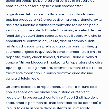
gioco dai bonus, politiche sui prelievi e sulla chiusura dei
conti devono essere espliciti e non contraddittori.
La gestione del conto è un altro asse critico. Un sito serio
applica procedure KYC progressive ma proporzionate, evita
richieste superflue e fornisce tempistiche realistiche per la
verifica documentale. Sul fronte finanziario, è preferibile che i
fondi dei giocatori siano separati da quelli operativi e che le
condizioni su commissioni, valute, tassi di cambio e limiti
min/max di deposito e prelievo siano trasparenti. Infine, gli
strumenti di gioco
responsabile
sono imprescindibili: limiti di
deposito, reality check, timeout, autoesclusione a livello di
conto e filtri per bloccare il marketing. Un operatore che offre
opzioni granulari (giornaliere/settimanali/mensili) e le rende
facilmente modificabili in senso restrittivo dimostra una
cultura di tutela reale.
Un ultimo tassello è la reputazione, che non si misura solo
con le recensioni ma anche con la storia di interventi
regolatori, la presenza di contatti verificabili (indirizzo della
sede, email dipartimentali, chat con tracciabilità dei ticket) e
la qualità delle risposte dell’assistenza. In un mercato