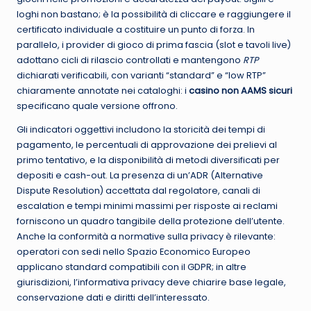
loghi non bastano; è la possibilità di cliccare e raggiungere il
certificato individuale a costituire un punto di forza. In
parallelo, i provider di gioco di prima fascia (slot e tavoli live)
adottano cicli di rilascio controllati e mantengono
RTP
dichiarati verificabili, con varianti “standard” e “low RTP”
chiaramente annotate nei cataloghi: i
casino non AAMS sicuri
specificano quale versione offrono.
Gli indicatori oggettivi includono la storicità dei tempi di
pagamento, le percentuali di approvazione dei prelievi al
primo tentativo, e la disponibilità di metodi diversificati per
depositi e cash-out. La presenza di un’ADR (Alternative
Dispute Resolution) accettata dal regolatore, canali di
escalation e tempi minimi massimi per risposte ai reclami
forniscono un quadro tangibile della protezione dell’utente.
Anche la conformità a normative sulla privacy è rilevante:
operatori con sedi nello Spazio Economico Europeo
applicano standard compatibili con il GDPR; in altre
giurisdizioni, l’informativa privacy deve chiarire base legale,
conservazione dati e diritti dell’interessato.