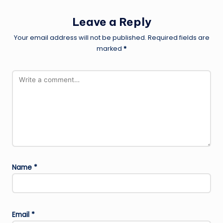
Leave a Reply
Your email address will not be published.
Required fields are
marked
*
Name
*
Email
*