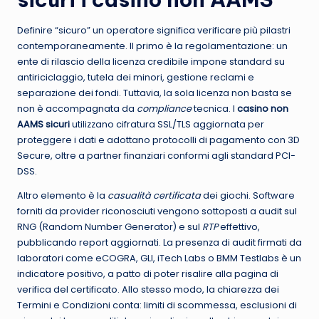
Definire “sicuro” un operatore significa verificare più pilastri
contemporaneamente. Il primo è la regolamentazione: un
ente di rilascio della licenza credibile impone standard su
antiriciclaggio, tutela dei minori, gestione reclami e
separazione dei fondi. Tuttavia, la sola licenza non basta se
non è accompagnata da
compliance
tecnica. I
casino non
AAMS sicuri
utilizzano cifratura SSL/TLS aggiornata per
proteggere i dati e adottano protocolli di pagamento con 3D
Secure, oltre a partner finanziari conformi agli standard PCI-
DSS.
Altro elemento è la
casualità certificata
dei giochi. Software
forniti da provider riconosciuti vengono sottoposti a audit sul
RNG (Random Number Generator) e sul
RTP
effettivo,
pubblicando report aggiornati. La presenza di audit firmati da
laboratori come eCOGRA, GLI, iTech Labs o BMM Testlabs è un
indicatore positivo, a patto di poter risalire alla pagina di
verifica del certificato. Allo stesso modo, la chiarezza dei
Termini e Condizioni conta: limiti di scommessa, esclusioni di