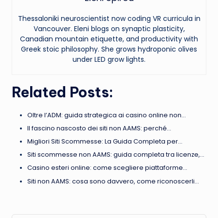
Thessaloniki neuroscientist now coding VR curricula in
Vancouver. Eleni blogs on synaptic plasticity,
Canadian mountain etiquette, and productivity with
Greek stoic philosophy. She grows hydroponic olives
under LED grow lights.
Related Posts:
Oltre l’ADM: guida strategica ai casino online non…
Il fascino nascosto dei siti non AAMS: perché…
Migliori Siti Scommesse: La Guida Completa per…
Siti scommesse non AAMS: guida completa tra licenze,…
Casino esteri online: come scegliere piattaforme…
Siti non AAMS: cosa sono davvero, come riconoscerli…