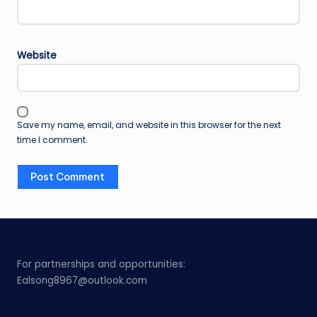
Website
Save my name, email, and website in this browser for the next
time I comment.
For partnerships and opportunities:
Ealsong8967@outlook.com