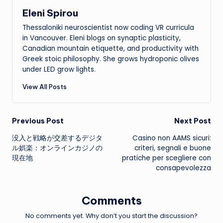
Eleni Spirou
Thessaloniki neuroscientist now coding VR curricula
in Vancouver. Eleni blogs on synaptic plasticity,
Canadian mountain etiquette, and productivity with
Greek stoic philosophy. She grows hydroponic olives
under LED grow lights.
View All Posts
Post
Previous Post
Next Post
没入と戦略が交差するデジタ
Casino non AAMS sicuri:
navigation
ル娯楽：オンラインカジノの
criteri, segnali e buone
現在地
pratiche per scegliere con
consapevolezza
Comments
No comments yet. Why don’t you start the discussion?