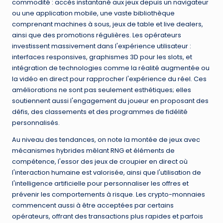
commodité : accès instantané aux jeux depuis un navigateur
ou une application mobile, une vaste bibliothèque
comprenant machines à sous, jeux de table et live dealers,
ainsi que des promotions régulières. Les opérateurs
investissent massivement dans l'expérience utilisateur :
interfaces responsives, graphismes 3D pour les slots, et
intégration de technologies comme la réalité augmentée ou
la vidéo en direct pour rapprocher l'expérience du réel. Ces
améliorations ne sont pas seulement esthétiques; elles
soutiennent aussi l'engagement du joueur en proposant des
défis, des classements et des programmes de fidélité
personnalisés.
Au niveau des tendances, on note la montée de jeux avec
mécanismes hybrides mêlant RNG et éléments de
compétence, l'essor des jeux de croupier en direct où
l'interaction humaine est valorisée, ainsi que l'utilisation de
l'intelligence artificielle pour personnaliser les offres et
prévenir les comportements à risque. Les crypto-monnaies
commencent aussi à être acceptées par certains
opérateurs, offrant des transactions plus rapides et parfois