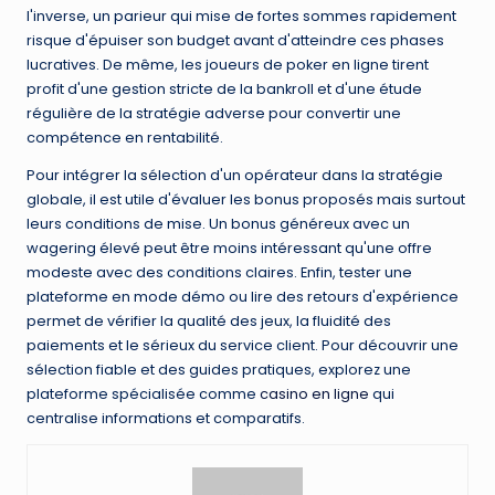
l'inverse, un parieur qui mise de fortes sommes rapidement
risque d'épuiser son budget avant d'atteindre ces phases
lucratives. De même, les joueurs de poker en ligne tirent
profit d'une gestion stricte de la bankroll et d'une étude
régulière de la stratégie adverse pour convertir une
compétence en rentabilité.
Pour intégrer la sélection d'un opérateur dans la stratégie
globale, il est utile d'évaluer les bonus proposés mais surtout
leurs conditions de mise. Un bonus généreux avec un
wagering élevé peut être moins intéressant qu'une offre
modeste avec des conditions claires. Enfin, tester une
plateforme en mode démo ou lire des retours d'expérience
permet de vérifier la qualité des jeux, la fluidité des
paiements et le sérieux du service client. Pour découvrir une
sélection fiable et des guides pratiques, explorez une
plateforme spécialisée comme
casino en ligne
qui
centralise informations et comparatifs.