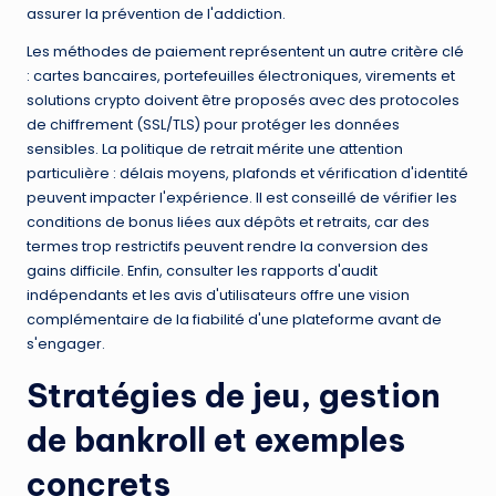
assurer la prévention de l'addiction.
Les méthodes de paiement représentent un autre critère clé
: cartes bancaires, portefeuilles électroniques, virements et
solutions crypto doivent être proposés avec des protocoles
de chiffrement (SSL/TLS) pour protéger les données
sensibles. La politique de retrait mérite une attention
particulière : délais moyens, plafonds et vérification d'identité
peuvent impacter l'expérience. Il est conseillé de vérifier les
conditions de bonus liées aux dépôts et retraits, car des
termes trop restrictifs peuvent rendre la conversion des
gains difficile. Enfin, consulter les rapports d'audit
indépendants et les avis d'utilisateurs offre une vision
complémentaire de la fiabilité d'une plateforme avant de
s'engager.
Stratégies de jeu, gestion
de bankroll et exemples
concrets