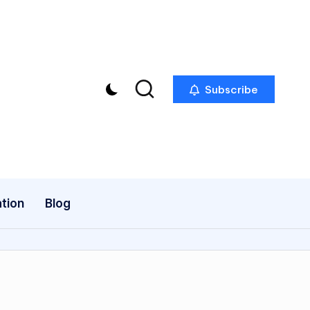
Subscribe
tion
Blog