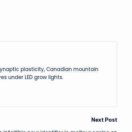
 synaptic plasticity, Canadian mountain
es under LED grow lights.
Next Post