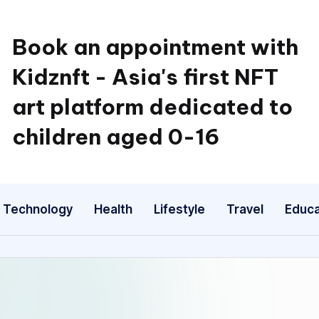
Book an appointment with
Kidznft - Asia's first NFT
art platform dedicated to
children aged 0-16
Technology
Health
Lifestyle
Travel
Educa