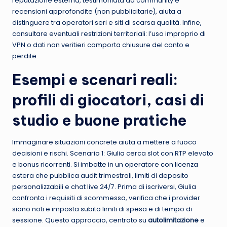
reputazione esterna, testimoniata da community e
recensioni approfondite (non pubblicitarie), aiuta a
distinguere tra operatori seri e siti di scarsa qualità. Infine,
consultare eventuali restrizioni territoriali: l’uso improprio di
VPN o dati non veritieri comporta chiusure del conto e
perdite.
Esempi e scenari reali:
profili di giocatori, casi di
studio e buone pratiche
Immaginare situazioni concrete aiuta a mettere a fuoco
decisioni e rischi. Scenario 1: Giulia cerca slot con RTP elevato
e bonus ricorrenti. Si imbatte in un operatore con licenza
estera che pubblica audit trimestrali, limiti di deposito
personalizzabili e chat live 24/7. Prima di iscriversi, Giulia
confronta i requisiti di scommessa, verifica che i provider
siano noti e imposta subito limiti di spesa e di tempo di
sessione. Questo approccio, centrato su
autolimitazione
e