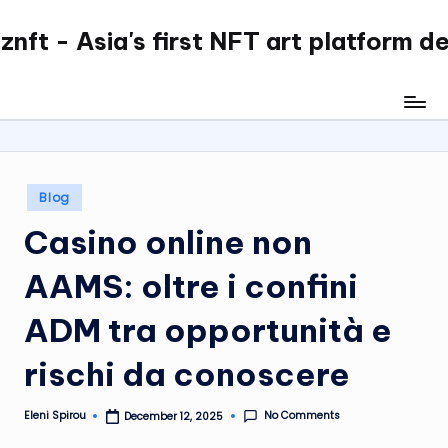
nft - Asia's first NFT art platform d
Skip
to
content
Posted
Blog
in
Casino online non
AAMS: oltre i confini
ADM tra opportunità e
rischi da conoscere
No Comments
Eleni Spirou
December 12, 2025
Posted
by