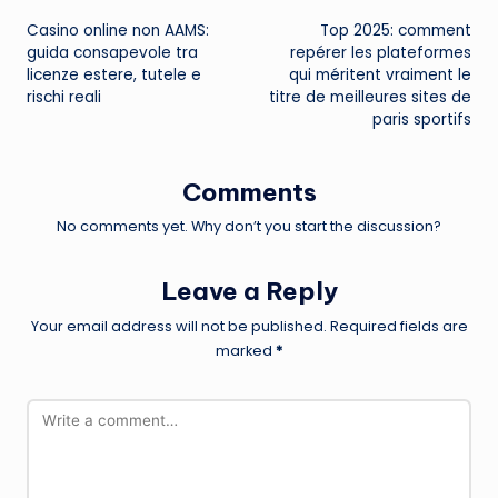
Casino online non AAMS:
Top 2025: comment
navigation
guida consapevole tra
repérer les plateformes
licenze estere, tutele e
qui méritent vraiment le
rischi reali
titre de meilleures sites de
paris sportifs
Comments
No comments yet. Why don’t you start the discussion?
Leave a Reply
Your email address will not be published.
Required fields are
marked
*