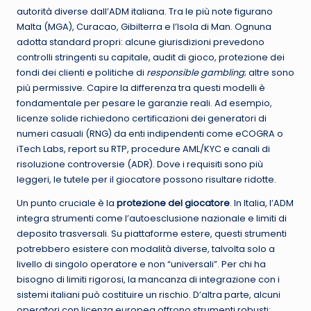
autorità diverse dall’ADM italiana. Tra le più note figurano
Malta (MGA), Curacao, Gibilterra e l’Isola di Man. Ognuna
adotta standard propri: alcune giurisdizioni prevedono
controlli stringenti su capitale, audit di gioco, protezione dei
fondi dei clienti e politiche di
responsible gambling
; altre sono
più permissive. Capire la differenza tra questi modelli è
fondamentale per pesare le garanzie reali. Ad esempio,
licenze solide richiedono certificazioni dei generatori di
numeri casuali (RNG) da enti indipendenti come eCOGRA o
iTech Labs, report su RTP, procedure AML/KYC e canali di
risoluzione controversie (ADR). Dove i requisiti sono più
leggeri, le tutele per il giocatore possono risultare ridotte.
Un punto cruciale è la
protezione del giocatore
. In Italia, l’ADM
integra strumenti come l’autoesclusione nazionale e limiti di
deposito trasversali. Su piattaforme estere, questi strumenti
potrebbero esistere con modalità diverse, talvolta solo a
livello di singolo operatore e non “universali”. Per chi ha
bisogno di limiti rigorosi, la mancanza di integrazione con i
sistemi italiani può costituire un rischio. D’altra parte, alcuni
operatori con licenza europea offrono strumenti robusti: