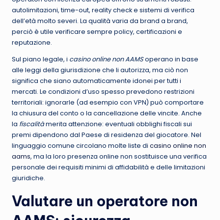
autolimitazioni, time-out, reality check e sistemi di verifica
dell’età molto severi. La qualità varia da brand a brand,
perciò è utile verificare sempre policy, certificazioni e
reputazione.
Sul piano legale, i
casino online non AAMS
operano in base
alle leggi della giurisdizione che li autorizza, ma ciò non
significa che siano automaticamente idonei per tutti i
mercati. Le condizioni d’uso spesso prevedono restrizioni
territoriali: ignorarle (ad esempio con VPN) può comportare
la chiusura del conto o la cancellazione delle vincite. Anche
la
fiscalità
merita attenzione: eventuali obblighi fiscali sui
premi dipendono dal Paese di residenza del giocatore. Nel
linguaggio comune circolano molte liste di
casino online non
aams
, ma la loro presenza online non sostituisce una verifica
personale dei requisiti minimi di affidabilità e delle limitazioni
giuridiche.
Valutare un operatore non