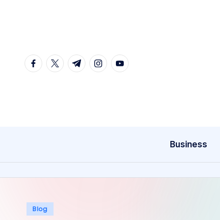
Skip
to
content
facebook.com
twitter.com
t.me
instagram.com
youtube.com
Business
Posted
Blog
in