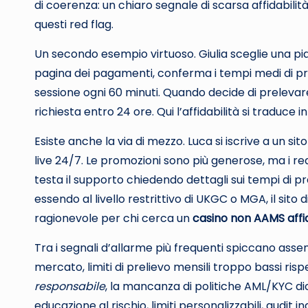
di coerenza: un chiaro segnale di scarsa affidabili
questi red flag.
Un secondo esempio virtuoso. Giulia sceglie una pi
pagina dei pagamenti, conferma i tempi medi di prelie
sessione ogni 60 minuti. Quando decide di prelevar
richiesta entro 24 ore. Qui l’affidabilità si traduc
Esiste anche la via di mezzo. Luca si iscrive a un 
live 24/7. Le promozioni sono più generose, ma i re
testa il supporto chiedendo dettagli sui tempi di pr
essendo al livello restrittivo di UKGC o MGA, il si
ragionevole per chi cerca un
casino non AAMS affi
Tra i segnali d’allarme più frequenti spiccano assen
mercato, limiti di prelievo mensili troppo bassi ris
responsabile
, la mancanza di politiche AML/KYC di
educazione al rischio, limiti personalizzabili, audit 