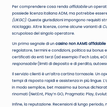
Per comprendere cosa renda
affidabile
un operato
possiede licenza italiana ADM, ma potrebbe esser
(UKGC)
. Queste giurisdizioni impongono requisiti st
riciclaggio. Altre licenze, come alcune varianti di
C
scrupolosa del singolo operatore.
Un primo segnale di un
casino non AAMS affidabile
regolatore, termini e condizioni, politica sui bonus e
certificati da enti terzi (ad esempio iTech Labs, eCOG
responsabile
(limiti di deposito e di perdita, autoe
Il servizio clienti è un’altra cartina tornasole. Un 
tempi di risposta rapidi e assistenza in più lingue. L
in modo semplice, bet massimo sui bonus dichiarato, 
rinomati (NetEnt, Play’n GO, Pragmatic Play, Evolutio
Infine, la reputazione. Recensioni di lungo periodo, 