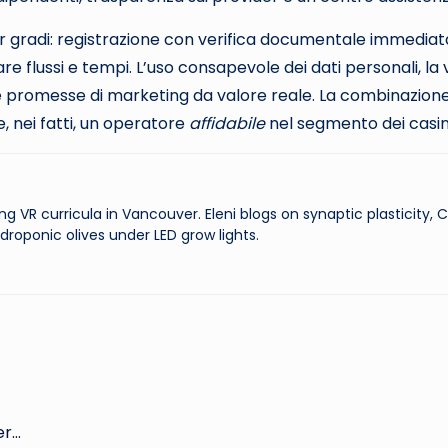
gradi: registrazione con verifica documentale immediata, d
re flussi e tempi. L’uso consapevole dei dati personali, la v
 promesse di marketing da valore reale. La combinazione 
e, nei fatti, un operatore
affidabile
nel segmento dei casi
ng VR curricula in Vancouver. Eleni blogs on synaptic plasticity,
droponic olives under LED grow lights.
er…