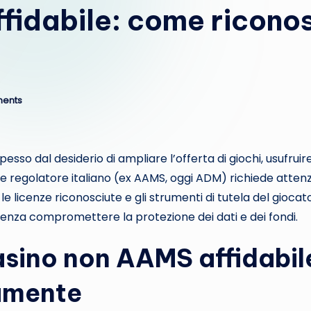
fidabile: come riconos
ents
esso dal desiderio di ampliare l’offerta di giochi, usufruire
nte regolatore italiano (ex AAMS, oggi ADM) richiede attenzio
à, le licenze riconosciute e gli strumenti di tutela del gi
senza compromettere la protezione dei dati e dei fondi.
asino non AAMS affidabi
tamente