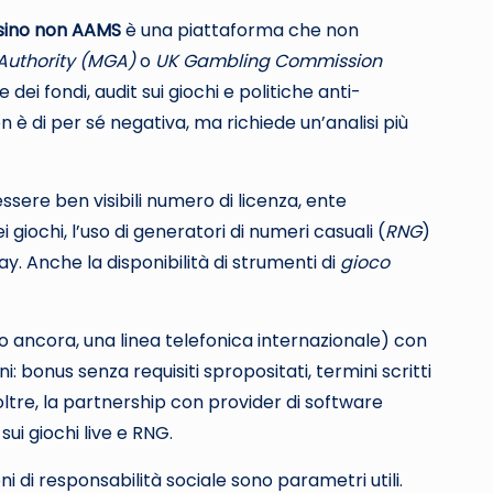
sino non AAMS
è una piattaforma che non
Authority (MGA)
o
UK Gambling Commission
dei fondi, audit sui giochi e politiche anti-
on è di per sé negativa, ma richiede un’analisi più
ssere ben visibili numero di licenza, ente
 giochi, l’uso di generatori di numeri casuali (
RNG
)
lay. Anche la disponibilità di strumenti di
gioco
glio ancora, una linea telefonica internazionale) con
ni: bonus senza requisiti spropositati, termini scritti
oltre, la partnership con provider di software
sui giochi live e RNG.
ni di responsabilità sociale sono parametri utili.