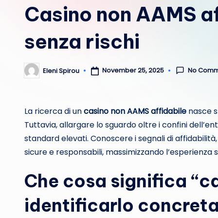
Casino non AAMS af
senza rischi
No Comm
November 25, 2025
Eleni Spirou
Posted
by
La ricerca di un
casino non AAMS affidabile
nasce sp
Tuttavia, allargare lo sguardo oltre i confini dell’e
standard elevati. Conoscere i segnali di affidabilit
sicure e responsabili, massimizzando l’esperienza 
Che cosa significa “c
identificarlo concre