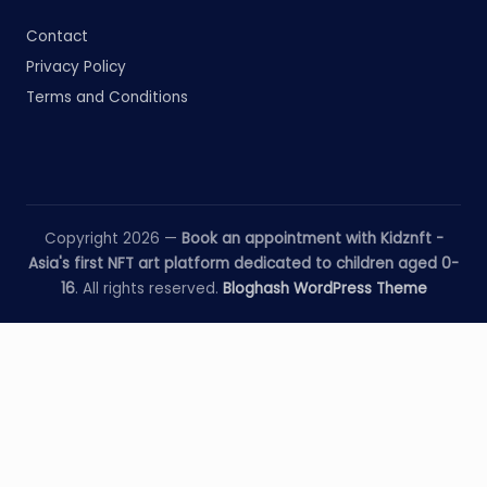
Contact
Privacy Policy
Terms and Conditions
Copyright 2026 —
Book an appointment with Kidznft -
Asia's first NFT art platform dedicated to children aged 0-
16
. All rights reserved.
Bloghash WordPress Theme