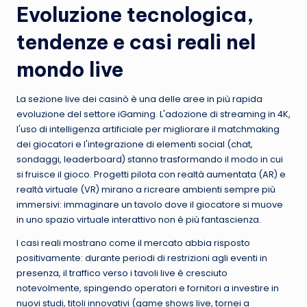
Evoluzione tecnologica,
tendenze e casi reali nel
mondo live
La sezione live dei casinò è una delle aree in più rapida
evoluzione del settore iGaming. L'adozione di streaming in 4K,
l'uso di intelligenza artificiale per migliorare il matchmaking
dei giocatori e l'integrazione di elementi social (chat,
sondaggi, leaderboard) stanno trasformando il modo in cui
si fruisce il gioco. Progetti pilota con realtà aumentata (AR) e
realtà virtuale (VR) mirano a ricreare ambienti sempre più
immersivi: immaginare un tavolo dove il giocatore si muove
in uno spazio virtuale interattivo non è più fantascienza.
I casi reali mostrano come il mercato abbia risposto
positivamente: durante periodi di restrizioni agli eventi in
presenza, il traffico verso i tavoli live è cresciuto
notevolmente, spingendo operatori e fornitori a investire in
nuovi studi, titoli innovativi (game shows live, tornei a