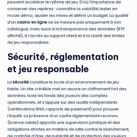
peuvent accélérer le rythme de jeu. D’où l’importance de
conserver des repères : connaître la
volatilité
, tester en
mode démo, ajuster les mises et définir un budget. La qualité
d’un
casino en ligne
ne se mesure pas uniquement à son
catalogue, mais aussi à la transparence des données (RTP
affiché), à l’accès au support client et à la clarté des limites
de jeu responsables.
Sécurité, réglementation
et jeu responsable
La
sécurité
constitue le socle d’un environnement de jeu
fiable. Un site crédible met en œuvre un chiffrement fort des
données, isole les fonds des joueurs des comptes
opérationnels, et s’appuie sur des audits indépendants
(certifications RNG, rapports de paiement) pour prouver
l’équité. La présence d’un
cadre réglementaire
reconnu
(licence valide) apporte une supervision juridique et des
obligations strictes en matière de lutte contre le blanchiment,
de contrôle d’âge, de publicité et de protection des joueurs.