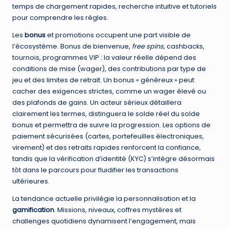
temps de chargement rapides, recherche intuitive et tutoriels
pour comprendre les règles.
Les
bonus
et promotions occupent une part visible de
l’écosystème. Bonus de bienvenue,
free spins
, cashbacks,
tournois, programmes VIP : la valeur réelle dépend des
conditions de mise (wager), des contributions par type de
jeu et des limites de retrait. Un bonus « généreux » peut
cacher des exigences strictes, comme un wager élevé ou
des plafonds de gains. Un acteur sérieux détaillera
clairement les termes, distinguera le solde réel du solde
bonus et permettra de suivre la progression. Les options de
paiement sécurisées (cartes, portefeuilles électroniques,
virement) et des retraits rapides renforcent la confiance,
tandis que la vérification d’identité (KYC) s’intègre désormais
tôt dans le parcours pour fluidifier les transactions
ultérieures.
La tendance actuelle privilégie la personnalisation et la
gamification
. Missions, niveaux, coffres mystères et
challenges quotidiens dynamisent l’engagement, mais