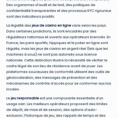
Des organismes d’audit et de test, des politiques de
confidentialité transparentes et des processus KYC rigoureux
sont des indicateurs positifs.
La légalité des
jeux de casino en ligne
varie selon les pays.
Dans certaines juridictions, ils sont encadrés par des
régulateurs nationaux et ouverts aux opérateurs licenciés. En
France, les paris sportifs, hippiques et le poker en ligne sont
régulés, mais les jeux de casino en argent réel (tels que les
machines à sous) ne sont pas autorisés sous licence
nationale. Cette distinction illustre la nécessité de vérifier le
cadre légal de son lieu de résidence avant de jouer. Les
plateformes soucieuses de conformité utilisent des outils de
géolocalisation, des messages de prévention et des
mécanismes de contrôle d’accès pour se conformer aux lois
locales.
Le
jeu responsable
est une composante essentielle d’un
usage sain. Les meilleurs opérateurs proposent des limites
de dépôt, de mise et de session, des options d’auto-
exclusion, l’historique de jeu, des rappels de temps et des