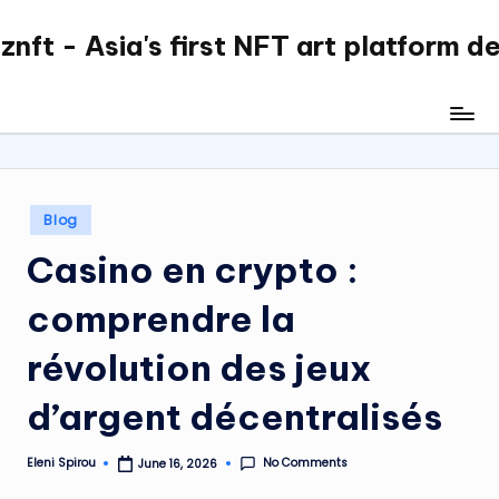
nft - Asia's first NFT art platform d
Skip
to
content
Posted
Blog
in
Casino en crypto :
comprendre la
révolution des jeux
d’argent décentralisés
No Comments
Eleni Spirou
June 16, 2026
Posted
by