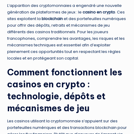
L’apparition des cryptomonnaies a engendré une nouvelle
génération de plateformes de jeux : le
casino en crypto
. Ces
sites exploitent la
blockchain
et des portefeuilles numériques
pour offrir des dépôts, retraits et mécanismes de jeu
différents des casinos traditionnels. Pour les joueurs
francophones, comprendre les avantages, les risques et les
mécanismes techniques est essentiel afin d’exploiter
pleinement ces opportunités tout en respectant les règles
locales et en protégeant son capital.
Comment fonctionnent les
casinos en crypto :
technologie, dépôts et
mécanismes de jeu
Les casinos utilisant la cryptomonnaie s’appuient sur des
portefeuilles numériques et des transactions blockchain pour