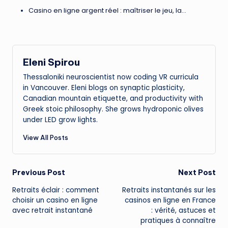
Casino en ligne argent réel : maîtriser le jeu, la…
Eleni Spirou
Thessaloniki neuroscientist now coding VR curricula
in Vancouver. Eleni blogs on synaptic plasticity,
Canadian mountain etiquette, and productivity with
Greek stoic philosophy. She grows hydroponic olives
under LED grow lights.
View All Posts
Post
Previous Post
Next Post
Retraits éclair : comment
Retraits instantanés sur les
navigation
choisir un casino en ligne
casinos en ligne en France
avec retrait instantané
: vérité, astuces et
pratiques à connaître