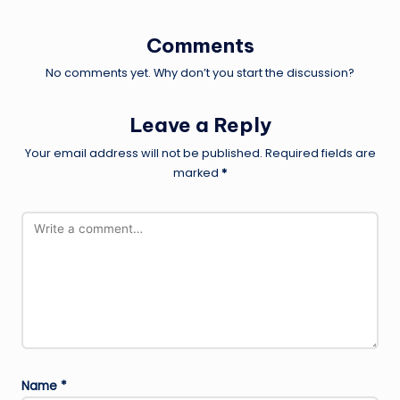
Comments
No comments yet. Why don’t you start the discussion?
Leave a Reply
Your email address will not be published.
Required fields are
marked
*
Name
*