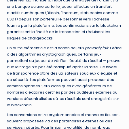
gérer les flux financiers. Plutôt que d’envoyer de l’argent via
une banque ou une carte, le joueur effectue un transfert
d’actifs numériques (Bitcoin, Ethereum, stablecoins comme
USDT) depuis son portefeuille personnel vers l’adresse
fournie par la plateforme. Les confirmations sur la blockchain
garantissent la finalité de la transaction et réduisent les
risques de chargebacks.
Un autre élément clé est la notion de jeux
provably fair
. Grâce
à des algorithmes cryptographiques, certains jeux
permettent au joueur de vérifier l’équité du résultat — preuve
que le tirage n’a pas été manipulé après la mise. Ce niveau
de transparence attire des utilisateurs soucieux d’équité et
de sécurité. Les plateformes peuvent aussi proposer des
versions hybrides : jeux classiques avec générateurs de
nombres aléatoires certifiés par des auditeurs externes ou
versions décentralisées où les résultats sont enregistrés sur
la blockchain.
Les conversions entre cryptomonnaies et monnaies fiat sont
souvent proposées via des partenaires externes ou des
services intégrés. Pour limiter la volatilité, de nombreux