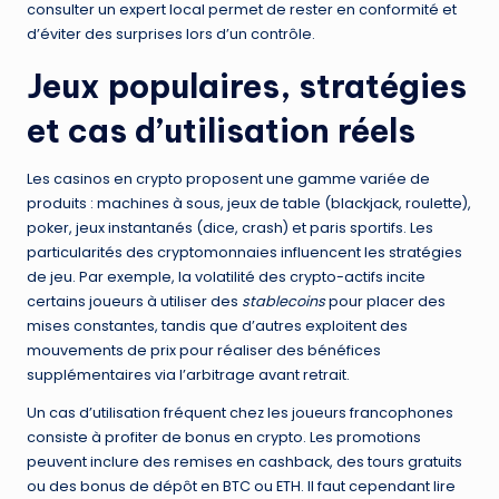
consulter un expert local permet de rester en conformité et
d’éviter des surprises lors d’un contrôle.
Jeux populaires, stratégies
et cas d’utilisation réels
Les casinos en crypto proposent une gamme variée de
produits : machines à sous, jeux de table (blackjack, roulette),
poker, jeux instantanés (dice, crash) et paris sportifs. Les
particularités des cryptomonnaies influencent les stratégies
de jeu. Par exemple, la volatilité des crypto-actifs incite
certains joueurs à utiliser des
stablecoins
pour placer des
mises constantes, tandis que d’autres exploitent des
mouvements de prix pour réaliser des bénéfices
supplémentaires via l’arbitrage avant retrait.
Un cas d’utilisation fréquent chez les joueurs francophones
consiste à profiter de bonus en crypto. Les promotions
peuvent inclure des remises en cashback, des tours gratuits
ou des bonus de dépôt en BTC ou ETH. Il faut cependant lire