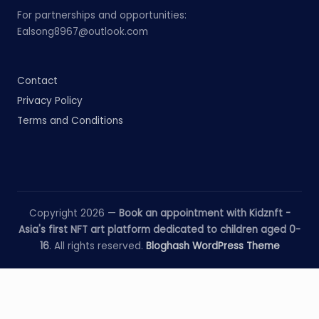
For partnerships and opportunities:
Ealsong8967@outlook.com
Contact
Privacy Policy
Terms and Conditions
Copyright 2026 —
Book an appointment with Kidznft -
Asia's first NFT art platform dedicated to children aged 0-
16
. All rights reserved.
Bloghash WordPress Theme