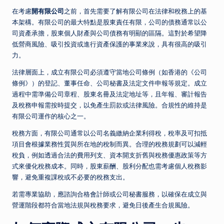
在考慮
開有限公司
之前，首先需要了解有限公司在法律和稅務上的基
本架構。有限公司的最大特點是股東責任有限，公司的債務通常以公
司資產承擔，股東個人財產與公司債務有明顯的區隔。這對於希望降
低營商風險、吸引投資或進行資產保護的事業來說，具有很高的吸引
力。
法律層面上，成立有限公司必須遵守當地公司條例（如香港的《公司
條例》）的登記、董事任命、公司秘書及法定文件申報等規定。成立
過程中需準備公司章程、股東名冊及法定地址等，且年報、審計報告
及稅務申報需按時提交，以免產生罰款或法律風險。合規性的維持是
有限公司運作的核心之一。
稅務方面，有限公司通常以公司名義繳納企業利得稅，稅率及可扣抵
項目會根據業務性質與所在地的稅制而異。合理的稅務規劃可以減輕
稅負，例如透過合法的費用列支、資本開支折舊與稅務優惠政策等方
式來優化稅務成本。同時，股東薪酬、股利分配也需考慮個人稅務影
響，避免重複課稅或不必要的稅務支出。
若需專業協助，應諮詢合格會計師或公司秘書服務，以確保在成立與
營運階段都符合當地法規與稅務要求，避免日後產生合規風險。