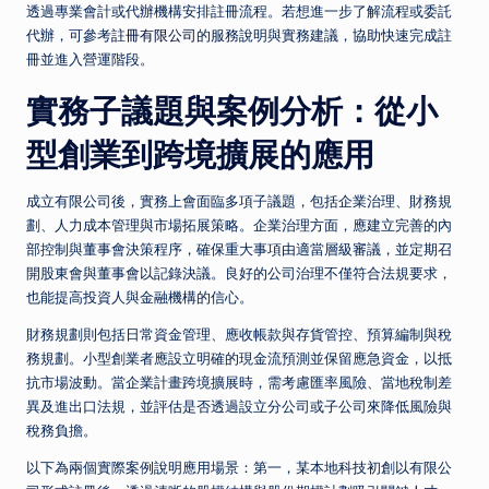
透過專業會計或代辦機構安排註冊流程。若想進一步了解流程或委託
代辦，可參考
註冊有限公司
的服務說明與實務建議，協助快速完成註
冊並進入營運階段。
實務子議題與案例分析：從小
型創業到跨境擴展的應用
成立有限公司後，實務上會面臨多項子議題，包括企業治理、財務規
劃、人力成本管理與市場拓展策略。企業治理方面，應建立完善的內
部控制與董事會決策程序，確保重大事項由適當層級審議，並定期召
開股東會與董事會以記錄決議。良好的公司治理不僅符合法規要求，
也能提高投資人與金融機構的信心。
財務規劃則包括日常資金管理、應收帳款與存貨管控、預算編制與稅
務規劃。小型創業者應設立明確的現金流預測並保留應急資金，以抵
抗市場波動。當企業計畫跨境擴展時，需考慮匯率風險、當地稅制差
異及進出口法規，並評估是否透過設立分公司或子公司來降低風險與
稅務負擔。
以下為兩個實際案例說明應用場景：第一，某本地科技初創以有限公