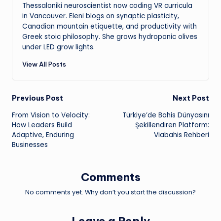
Thessaloniki neuroscientist now coding VR curricula
in Vancouver. Eleni blogs on synaptic plasticity,
Canadian mountain etiquette, and productivity with
Greek stoic philosophy. She grows hydroponic olives
under LED grow lights.
View All Posts
Post
Previous Post
Next Post
From Vision to Velocity:
Türkiye’de Bahis Dünyasını
navigation
How Leaders Build
Şekillendiren Platform:
Adaptive, Enduring
Viabahis Rehberi
Businesses
Comments
No comments yet. Why don’t you start the discussion?