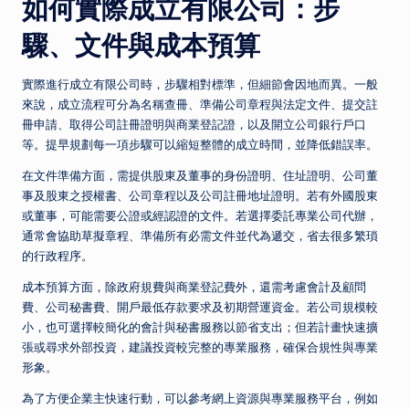
如何實際成立有限公司：步
驟、文件與成本預算
實際進行成立有限公司時，步驟相對標準，但細節會因地而異。一般
來說，成立流程可分為名稱查冊、準備公司章程與法定文件、提交註
冊申請、取得公司註冊證明與商業登記證，以及開立公司銀行戶口
等。提早規劃每一項步驟可以縮短整體的成立時間，並降低錯誤率。
在文件準備方面，需提供股東及董事的身份證明、住址證明、公司董
事及股東之授權書、公司章程以及公司註冊地址證明。若有外國股東
或董事，可能需要公證或經認證的文件。若選擇委託專業公司代辦，
通常會協助草擬章程、準備所有必需文件並代為遞交，省去很多繁瑣
的行政程序。
成本預算方面，除政府規費與商業登記費外，還需考慮會計及顧問
費、公司秘書費、開戶最低存款要求及初期營運資金。若公司規模較
小，也可選擇較簡化的會計與秘書服務以節省支出；但若計畫快速擴
張或尋求外部投資，建議投資較完整的專業服務，確保合規性與專業
形象。
為了方便企業主快速行動，可以參考網上資源與專業服務平台，例如