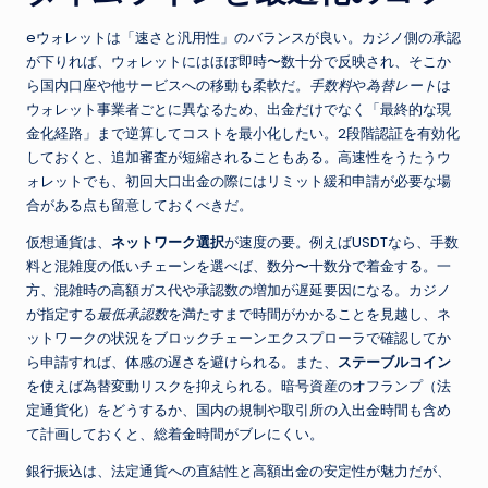
eウォレットは「速さと汎用性」のバランスが良い。カジノ側の承認
が下りれば、ウォレットにはほぼ即時〜数十分で反映され、そこか
ら国内口座や他サービスへの移動も柔軟だ。
手数料
や
為替レート
は
ウォレット事業者ごとに異なるため、出金だけでなく「最終的な現
金化経路」まで逆算してコストを最小化したい。2段階認証を有効化
しておくと、追加審査が短縮されることもある。高速性をうたうウ
ォレットでも、初回大口出金の際にはリミット緩和申請が必要な場
合がある点も留意しておくべきだ。
仮想通貨は、
ネットワーク選択
が速度の要。例えばUSDTなら、手数
料と混雑度の低いチェーンを選べば、数分〜十数分で着金する。一
方、混雑時の高額ガス代や承認数の増加が遅延要因になる。カジノ
が指定する
最低承認数
を満たすまで時間がかかることを見越し、ネ
ットワークの状況をブロックチェーンエクスプローラで確認してか
ら申請すれば、体感の遅さを避けられる。また、
ステーブルコイン
を使えば為替変動リスクを抑えられる。暗号資産のオフランプ（法
定通貨化）をどうするか、国内の規制や取引所の入出金時間も含め
て計画しておくと、総着金時間がブレにくい。
銀行振込は、法定通貨への直結性と高額出金の安定性が魅力だが、