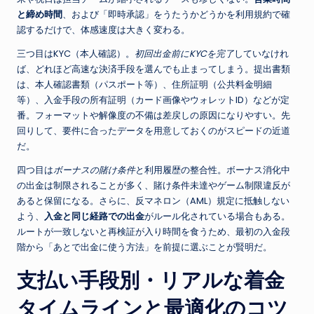
と締め時間
、および「即時承認」をうたうかどうかを利用規約で確
認するだけで、体感速度は大きく変わる。
三つ目はKYC（本人確認）。
初回出金前にKYCを完了
していなけれ
ば、どれほど高速な決済手段を選んでも止まってしまう。提出書類
は、本人確認書類（パスポート等）、住所証明（公共料金明細
等）、入金手段の所有証明（カード画像やウォレットID）などが定
番。フォーマットや解像度の不備は差戻しの原因になりやすい。先
回りして、要件に合ったデータを用意しておくのがスピードの近道
だ。
四つ目は
ボーナスの賭け条件
と利用履歴の整合性。ボーナス消化中
の出金は制限されることが多く、賭け条件未達やゲーム制限違反が
あると保留になる。さらに、反マネロン（AML）規定に抵触しない
よう、
入金と同じ経路での出金
がルール化されている場合もある。
ルートが一致しないと再検証が入り時間を食うため、最初の入金段
階から「あとで出金に使う方法」を前提に選ぶことが賢明だ。
支払い手段別・リアルな着金
タイムラインと最適化のコツ