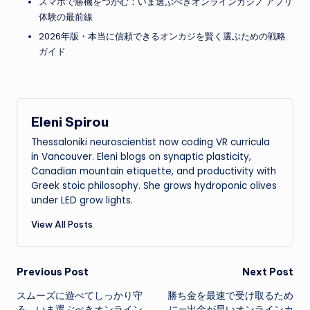
スマホで勝機をつかむ：いま選ぶべきオンラインカジノ アプリ
体験の最前線
2026年版・本当に信頼できるオンカジを賢く選ぶための戦略
ガイド
Eleni Spirou
Thessaloniki neuroscientist now coding VR curricula
in Vancouver. Eleni blogs on synaptic plasticity,
Canadian mountain etiquette, and productivity with
Greek stoic philosophy. She grows hydroponic olives
under LED grow lights.
View All Posts
Post
Previous Post
Next Post
スムーズに遊べてしっかり守
勝ち金を最速で受け取るため
navigation
る、いま選ぶべきオンライン
に—出金が早いオンラインカ