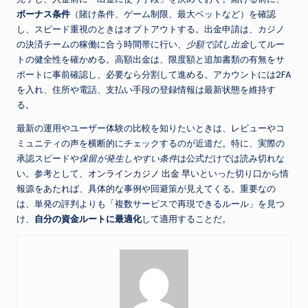
ボーナス条件
（賭け条件、ゲーム制限、最大ベットなど）を確認
し、スピード重視のときはオプトアウトする。出金申請は、カジノ
の決済チームの稼働に合う時間帯に行い、
少額で試し出金
してルー
トの健全性を確かめる。高額出金は、限度額と追加書類の有無をサ
ポートに事前確認し、必要なら分割して進める。アカウントには2FA
を入れ、住所や電話、支払い手段の登録情報は最新状態を維持す
る。
最新の運用やユーザー体験の比較を知りたいときは、レビューやコ
ミュニティの声を横断的にチェックするのが近道だ。特に、実際の
承認スピードや
保留が発生しやすい条件
は公式だけでは読み切れな
い。参考として、
オンラインカジノ 出金 早い
といった切り口から情
報源をあたれば、具体的な事例や回避策が見えてくる。重要なの
は、単発の評判よりも「複数サービスで再現できるルール」を見つ
け、
自分の資金ルートに最適化
して適用することだ。