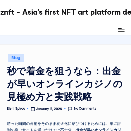
nft - Asia's first NFT art platform d
Skip
to
content
Posted
Blog
in
秒で着金を狙うなら：出金
が早いオンラインカジノの
見極め方と実践戦略
No Comments
Eleni Spirou
January 17, 2026
Posted
by
勝った瞬間の高揚をそのまま
現金化
に結びつけるためには、単に評
判の良いサイトを選ぶだけでは不十分。
出金が早いオンラインカジ