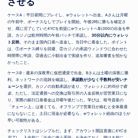
させる
ケースA：平日昼間にプレイし、eウォレットへ出金。Aさんは月曜
の午前中、ボーナスなしでプレイを開始。午後2時に勝ちを確定さ
せ、
既に完了していたKYC
を前提にeウォレットへ$1,000の出金を申
請。カジノは欧州時間の午前バッチで承認し、
30分以内にウォレッ
ト反映
。そのまま国内口座へ送金し、当日中に着金した。ポイント
は、①ボーナス縛りを回避、②カジノの承認ウィンドウに合わせた
時間帯に申請、③過去に小額出金で実績を作り、追加審査を招かな
かったこと。
ケースB：週末の深夜帯に仮想通貨で出金。Bさんは土曜の深夜に勝
利。ネットワークの混雑を確認し、
承認数が少なく手数料が安いチ
ェーン
を選択。カジノの自動承認が走り、
ウォレットに約15分で着
金
。ただし、法定通貨への交換は取引所の入金反映が翌営業日にな
り、実際の銀行口座着金は月曜午後だった。学びは、暗号資産の
「チェーン上」は速くても、オフランプで営業日が絡むと全体最適
にならないこと。土日に現金が必要なら、eウォレット経由のほうが
早い可能性がある。
チェックリストはシンプルだ。まず、アカウント開設直後に
KYCを
完了
し、入金前に「出金に使う手段」を決めておく。賭ける前に、