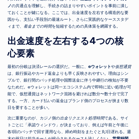
ノ
の共通点を理解し、手続きの詰まりやすいポイントを事前に潰し
ておくことが鍵になる。ここでは、出金速度を左右する構造的な要
因から、支払い手段別の最速ルート、さらに実践的なケーススタデ
ィまで、
着金までの時間
を短縮するための具体策を網羅する。
出金速度を左右する4つの核
心要素
最初の分岐は決済レールの選択だ。一般に、
eウォレット
や
仮想通貨
は、銀行振込やカード返金よりも早く反映されやすい。理由はシン
プルで、銀行間のバッチ処理や国際送金に伴う中継行の検知が不要
なためだ。eウォレットは同一エコシステム内で即時に近い処理が可
能で、仮想通貨はネットワーク混雑を避ければ数分〜数十分で完了
する。一方、カード払いの返金はブランド側のプロセスが挟まり数
日を要することが多い。
次に重要なのが、カジノ側の
出金リクエスト処理時間
である。サイ
トごとに「承認ウィンドウ」が決まっており、例えば午前と午後に
各1回のバッチで回す運用なら、締め時刻をまたぐと丸1日遅れる。週
末や祝日は担当チームが縮小されるケースも珍しくない。
営業時間