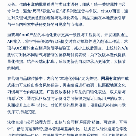
期长。借助
有道
的批量处理与类目术语包，团队可统一关键属性与尺
寸单位，避免“尺码/容量/材质”误译导致退货与争议。对SEO而言，通
过对关键词搜索意图的理解与地域化表达，商品页面在本地搜索引擎
与平台内检索中获得更好的可见度与点击率。
游戏与SaaS产品的本地化要求更高一致性与工程协同。开发团队通过
API接入，将字符串资源在代码提交时自动抽取并进入翻译工作流；术
语与UI长度约束在翻译阶段即被验证，减少上线后回改。上线前的A/B
测试可对比不同语气与措辞的留存与付费表现，为下次版本迭代提供
量化依据。结合云端记忆库，后续更新会自动继承历史译文，大幅节
约时间。
在营销与品牌传播中，内容的“本地化创译”尤为关键。
网易有道
的生成
式能力可先给出多套风格候选，再由编辑进行微调，以匹配地区文化
习惯与平台内容规范。广告投放素材中常见的口语化表达、双关语与
情感诉求，通过风格标签与示例引导可获得更贴近目标用户的版本，
从而提升点击率与转化。对长周期的品牌项目，项目级风格指南与示
例库可持续沉淀。
法律合规与公司治理方面，条款与合同翻译强调“精确、可追溯、可审
计”。借助
有道翻译
的版本管理与差异对比，法务团队能快速定位修改
点并维护统一口径。对外披露文件与投资者关系材料，采用“机器初译