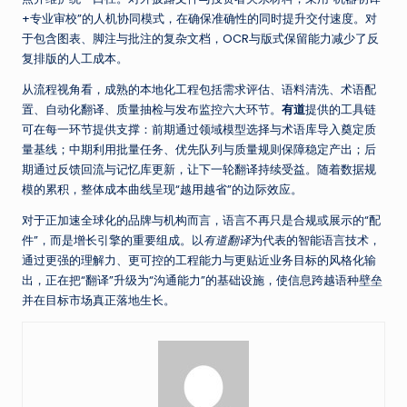
+专业审校”的人机协同模式，在确保准确性的同时提升交付速度。对
于包含图表、脚注与批注的复杂文档，OCR与版式保留能力减少了反
复排版的人工成本。
从流程视角看，成熟的本地化工程包括需求评估、语料清洗、术语配
置、自动化翻译、质量抽检与发布监控六大环节。
有道
提供的工具链
可在每一环节提供支撑：前期通过领域模型选择与术语库导入奠定质
量基线；中期利用批量任务、优先队列与质量规则保障稳定产出；后
期通过反馈回流与记忆库更新，让下一轮翻译持续受益。随着数据规
模的累积，整体成本曲线呈现“越用越省”的边际效应。
对于正加速全球化的品牌与机构而言，语言不再只是合规或展示的“配
件”，而是增长引擎的重要组成。以
有道翻译
为代表的智能语言技术，
通过更强的理解力、更可控的工程能力与更贴近业务目标的风格化输
出，正在把“翻译”升级为“沟通能力”的基础设施，使信息跨越语种壁垒
并在目标市场真正落地生长。