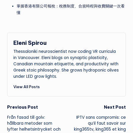
掌握香港有限公司報稅：稅務制度、合規時程與收費關鍵一次看
懂
Eleni Spirou
Thessaloniki neuroscientist now coding VR curricula
in Vancouver. Eleni blogs on synaptic plasticity,
Canadian mountain etiquette, and productivity with
Greek stoic philosophy. She grows hydroponic olives
under LED grow lights.
View All Posts
Post
Previous Post
Next Post
Från fasad till golv:
IPTV sans compromis: ce
navigation
hållbara metoder som
qu’il faut savoir sur
lyfter helhetsintrycket och
king365tv, king365 et king