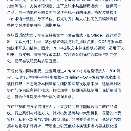
指南等能力，支持术语锁定、上下文约束与品牌用语统一，确保同一
产品、同一功能在不同页面与渠道呈现一致的译法。搭配质量检测
（如术语一致性、数字单位、标点对齐）与人机协同的后编辑流程，
整体交付质量更可控，周期更短。
多场景适配方面，平台支持富文本与复杂格式（如Office、设计稿导
出、字幕文件）处理，减少格式错乱与后期排版负担。OCR与版面感
知技术可从扫描件、图片、PDF中提取文本并保留版式要素，适用于说
明书、白皮书、海报与投放素材。实时语音翻译结合降噪与断句优
化，便于会议纪要与多语直播。
工程化能力同样重要。企业可通过API/SDK将
有道翻译
接入CI/CD流
程，实现“代码提交—字符串抽取—自动翻译—QA—发布”的流水线化；
项目权限、日志与版本回溯帮助团队追踪每次改动来源，适配跨时区
协作与多供应商并行模式。数据加密与权限隔离机制用于保护敏感信
息，符合企业对安全与合规的普遍要求。
在产品获取与方案咨询方面，可直接访问
有道翻译官网
了解产品路
线、行业案例与对接方式。针对出海品牌与中大型机构，灵活的计费
策略、私有化部署与定制化模型训练，能够覆盖高并发、低延迟与数
据本地化等多种诉求，帮助企业以更低成本实现多语内容规模化运