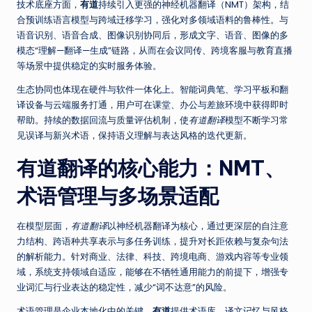
技术底座方面，
有道
持续引入更强的神经机器翻译（NMT）架构，结
合预训练语言模型与跨域迁移学习，强化对多领域语料的鲁棒性。与
语音识别、语音合成、图像识别协同后，形成文字、语音、图像的多
模态“理解—翻译—生成”链路，从而在会议同传、跨境客服与教育直播
等场景中提供稳定的实时服务体验。
生态协同也体现在硬件与软件一体化上。智能词典笔、学习平板和翻
译设备与云端服务打通，用户可在课堂、办公与差旅环境中获得即时
帮助。持续的数据回流与质量评估机制，使
有道翻译
模型不断学习常
见误译与新兴术语，保持语义理解与表达风格的迭代更新。
有道翻译的核心能力：NMT、
术语管理与多场景适配
在模型层面，
有道翻译
以神经机器翻译为核心，通过更深层的自注意
力结构、跨语种共享表示与多任务训练，提升对长距依赖与复杂句法
的解析能力。针对商业、法律、科技、跨境电商、游戏内容等专业领
域，系统支持领域自适应，能够在不牺牲通用能力的前提下，增强专
业词汇与行业表达的稳定性，减少“词不达意”的风险。
术语管理是企业本地化中的关键。
有道
提供术语库、译文记忆与风格