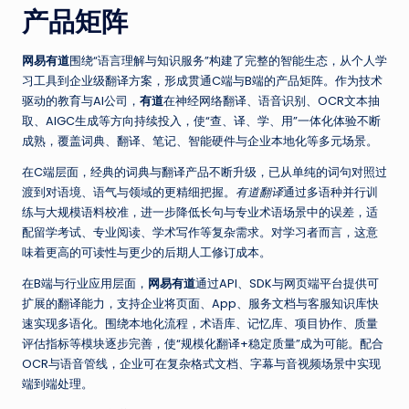
产品矩阵
网易有道
围绕“语言理解与知识服务”构建了完整的智能生态，从个人学
习工具到企业级翻译方案，形成贯通C端与B端的产品矩阵。作为技术
驱动的教育与AI公司，
有道
在神经网络翻译、语音识别、OCR文本抽
取、AIGC生成等方向持续投入，使“查、译、学、用”一体化体验不断
成熟，覆盖词典、翻译、笔记、智能硬件与企业本地化等多元场景。
在C端层面，经典的词典与翻译产品不断升级，已从单纯的词句对照过
渡到对语境、语气与领域的更精细把握。
有道翻译
通过多语种并行训
练与大规模语料校准，进一步降低长句与专业术语场景中的误差，适
配留学考试、专业阅读、学术写作等复杂需求。对学习者而言，这意
味着更高的可读性与更少的后期人工修订成本。
在B端与行业应用层面，
网易有道
通过API、SDK与网页端平台提供可
扩展的翻译能力，支持企业将页面、App、服务文档与客服知识库快
速实现多语化。围绕本地化流程，术语库、记忆库、项目协作、质量
评估指标等模块逐步完善，使“规模化翻译+稳定质量”成为可能。配合
OCR与语音管线，企业可在复杂格式文档、字幕与音视频场景中实现
端到端处理。