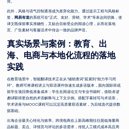
营。
此外，风格与语气控制逐渐成为差异化能力。通过提示工程与风格标
签，
网易有道
的系统可在“正式、友好、营销、学术”等表达间切换，使
译文既保留事实准确性，又贴合目标受众的阅读心理，从而在落地
页、广告素材与客服话术中传达一致的品牌声音。
真实场景与案例：教育、出
海、电商与本地化流程的落地
实践
在教育场景中，智能翻译技术正在从“辅助查词”延展到“助力学习闭
环”。教师可将课程讲义与双语课件快速生成多语版本，面向国际班或
留学生项目降低准备成本；学生在阅读论文与专业书籍时，借助
有道
翻译
获得更自然的术语解释与上下文示例。搭配字幕转写与术语库，
学术讲座与MOOC课程可以沉淀高质量双语素材，为后续迭代提供数
据基础。
出海企业最关心转化与效率。跨境电商在上新高峰期往往面临海量商
品标题、卖点、详情页与评论的多语需求，传统人工模式成本高且周