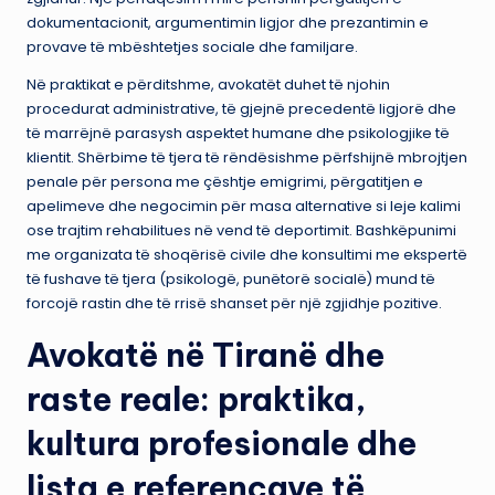
dokumentacionit, argumentimin ligjor dhe prezantimin e
provave të mbështetjes sociale dhe familjare.
Në praktikat e përditshme, avokatët duhet të njohin
procedurat administrative, të gjejnë precedentë ligjorë dhe
të marrëjnë parasysh aspektet humane dhe psikologjike të
klientit. Shërbime të tjera të rëndësishme përfshijnë mbrojtjen
penale për persona me çështje emigrimi, përgatitjen e
apelimeve dhe negocimin për masa alternative si leje kalimi
ose trajtim rehabilitues në vend të deportimit. Bashkëpunimi
me organizata të shoqërisë civile dhe konsultimi me ekspertë
të fushave të tjera (psikologë, punëtorë socialë) mund të
forcojë rastin dhe të rrisë shanset për një zgjidhje pozitive.
Avokatë në Tiranë dhe
raste reale: praktika,
kultura profesionale dhe
lista e referencave të