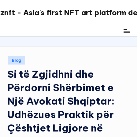
nft - Asia's first NFT art platform d
Skip
to
content
Posted
Blog
in
Si të Zgjidhni dhe
Përdorni Shërbimet e
Një Avokati Shqiptar:
Udhëzues Praktik për
Çështjet Ligjore në