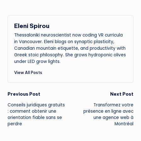
Eleni Spirou
Thessaloniki neuroscientist now coding VR curricula
in Vancouver. Eleni blogs on synaptic plasticity,
Canadian mountain etiquette, and productivity with
Greek stoic philosophy. She grows hydroponic olives
under LED grow lights.
View All Posts
Post
Previous Post
Next Post
Conseils juridiques gratuits
Transformez votre
navigation
: comment obtenir une
présence en ligne avec
orientation fiable sans se
une agence web à
perdre
Montréal