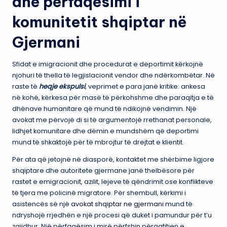
dhe përfaqësimi i
komunitetit shqiptar në
Gjermani
Sfidat e imigracionit dhe procedurat e deportimit kërkojnë
njohuri të thella të legjislacionit vendor dhe ndërkombëtar. Në
raste të
heqje ekspulsi
, veprimet e para janë kritike: ankesa
në kohë, kërkesa për masë të përkohshme dhe paraqitja e të
dhënave humanitare që mund të ndikojnë vendimin. Një
avokat me përvojë di si të argumentojë rrethanat personale,
lidhjet komunitare dhe dëmin e mundshëm që deportimi
mund të shkaktojë për të mbrojtur të drejtat e klientit.
Për ata që jetojnë në diasporë, kontaktet me shërbime ligjore
shqiptare dhe autoritete gjermane janë thelbësore për
rastet e emigracionit, azilit, lejeve të qëndrimit ose konflikteve
të tjera me policinë migratore. Për shembull, kërkimi i
asistencës së një
avokat shqiptar ne gjermani
mund të
ndryshojë rrjedhën e një procesi që duket i pamundur për t’u
zgjidhur. Një përfaqësim i mirë përfshin përgatitjen e