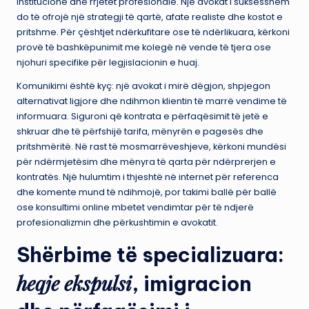
institucione dhe rrjetet profesionale. Një avokat i suksesshëm
do të ofrojë një strategji të qartë, afate realiste dhe kostot e
pritshme. Për çështjet ndërkufitare ose të ndërlikuara, kërkoni
provë të bashkëpunimit me kolegë në vende të tjera ose
njohuri specifike për legjislacionin e huaj.
Komunikimi është kyç: një avokat i mirë dëgjon, shpjegon
alternativat ligjore dhe ndihmon klientin të marrë vendime të
informuara. Siguroni që kontrata e përfaqësimit të jetë e
shkruar dhe të përfshijë tarifa, mënyrën e pagesës dhe
pritshmëritë. Në rast të mosmarrëveshjeve, kërkoni mundësi
për ndërmjetësim dhe mënyra të qarta për ndërprerjen e
kontratës. Një hulumtim i thjeshtë në internet për referenca
dhe komente mund të ndihmojë, por takimi ballë për ballë
ose konsultimi online mbetet vendimtar për të ndjerë
profesionalizmin dhe përkushtimin e avokatit.
Shërbime të specializuara:
heqje ekspulsi
, imigracion