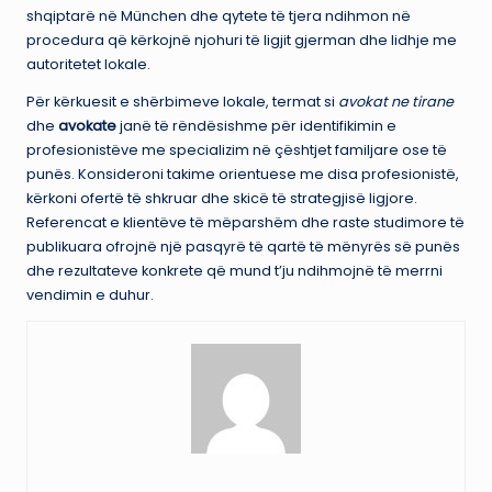
shqiptarë në München dhe qytete të tjera ndihmon në
procedura që kërkojnë njohuri të ligjit gjerman dhe lidhje me
autoritetet lokale.
Për kërkuesit e shërbimeve lokale, termat si
avokat ne tirane
dhe
avokate
janë të rëndësishme për identifikimin e
profesionistëve me specializim në çështjet familjare ose të
punës. Konsideroni takime orientuese me disa profesionistë,
kërkoni ofertë të shkruar dhe skicë të strategjisë ligjore.
Referencat e klientëve të mëparshëm dhe raste studimore të
publikuara ofrojnë një pasqyrë të qartë të mënyrës së punës
dhe rezultateve konkrete që mund t’ju ndihmojnë të merrni
vendimin e duhur.