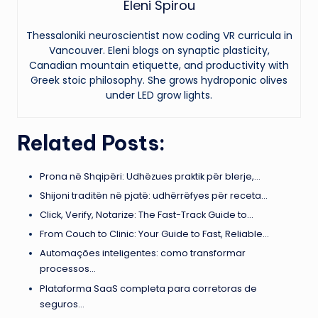
Eleni Spirou
Thessaloniki neuroscientist now coding VR curricula in
Vancouver. Eleni blogs on synaptic plasticity,
Canadian mountain etiquette, and productivity with
Greek stoic philosophy. She grows hydroponic olives
under LED grow lights.
Related Posts:
Prona në Shqipëri: Udhëzues praktik për blerje,…
Shijoni traditën në pjatë: udhërrëfyes për receta…
Click, Verify, Notarize: The Fast-Track Guide to…
From Couch to Clinic: Your Guide to Fast, Reliable…
Automações inteligentes: como transformar
processos…
Plataforma SaaS completa para corretoras de
seguros…