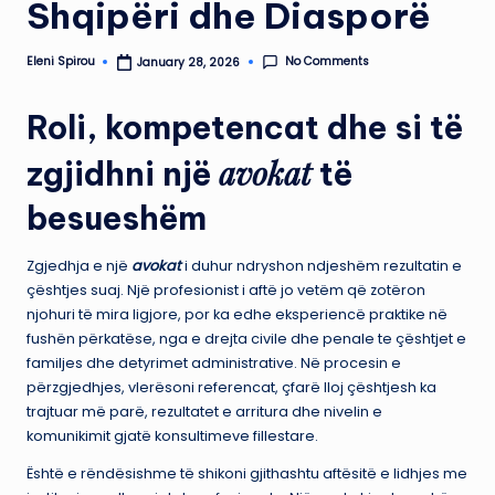
Shqipëri dhe Diasporë
No Comments
Eleni Spirou
January 28, 2026
Posted
by
Roli, kompetencat dhe si të
avokat
zgjidhni një
të
besueshëm
Zgjedhja e një
avokat
i duhur ndryshon ndjeshëm rezultatin e
çështjes suaj. Një profesionist i aftë jo vetëm që zotëron
njohuri të mira ligjore, por ka edhe eksperiencë praktike në
fushën përkatëse, nga e drejta civile dhe penale te çështjet e
familjes dhe detyrimet administrative. Në procesin e
përzgjedhjes, vlerësoni referencat, çfarë lloj çështjesh ka
trajtuar më parë, rezultatet e arritura dhe nivelin e
komunikimit gjatë konsultimeve fillestare.
Është e rëndësishme të shikoni gjithashtu aftësitë e lidhjes me