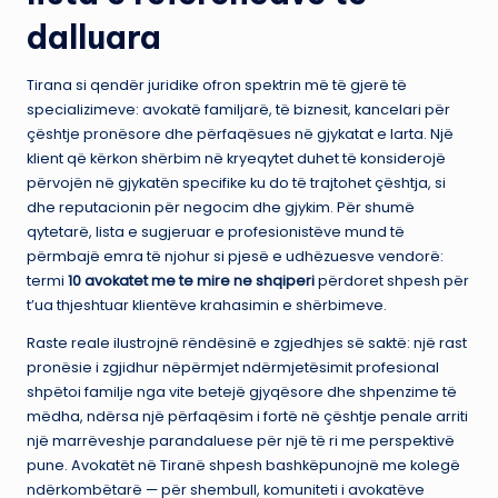
dalluara
Tirana si qendër juridike ofron spektrin më të gjerë të
specializimeve: avokatë familjarë, të biznesit, kancelari për
çështje pronësore dhe përfaqësues në gjykatat e larta. Një
klient që kërkon shërbim në kryeqytet duhet të konsiderojë
përvojën në gjykatën specifike ku do të trajtohet çështja, si
dhe reputacionin për negocim dhe gjykim. Për shumë
qytetarë, lista e sugjeruar e profesionistëve mund të
përmbajë emra të njohur si pjesë e udhëzuesve vendorë:
termi
10 avokatet me te mire ne shqiperi
përdoret shpesh për
t’ua thjeshtuar klientëve krahasimin e shërbimeve.
Raste reale ilustrojnë rëndësinë e zgjedhjes së saktë: një rast
pronësie i zgjidhur nëpërmjet ndërmjetësimit profesional
shpëtoi familje nga vite betejë gjyqësore dhe shpenzime të
mëdha, ndërsa një përfaqësim i fortë në çështje penale arriti
një marrëveshje parandaluese për një të ri me perspektivë
pune. Avokatët në Tiranë shpesh bashkëpunojnë me kolegë
ndërkombëtarë — për shembull, komuniteti i avokatëve