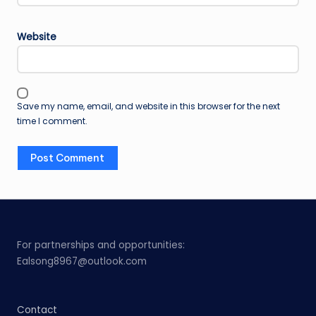
Website
Save my name, email, and website in this browser for the next
time I comment.
For partnerships and opportunities:
Ealsong8967@outlook.com
Contact