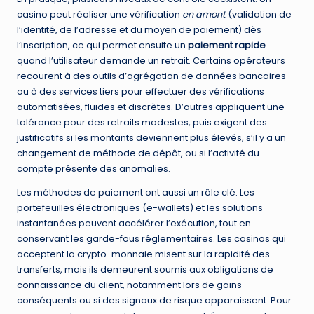
casino peut réaliser une vérification
en amont
(validation de
l’identité, de l’adresse et du moyen de paiement) dès
l’inscription, ce qui permet ensuite un
paiement rapide
quand l’utilisateur demande un retrait. Certains opérateurs
recourent à des outils d’agrégation de données bancaires
ou à des services tiers pour effectuer des vérifications
automatisées, fluides et discrètes. D’autres appliquent une
tolérance pour des retraits modestes, puis exigent des
justificatifs si les montants deviennent plus élevés, s’il y a un
changement de méthode de dépôt, ou si l’activité du
compte présente des anomalies.
Les méthodes de paiement ont aussi un rôle clé. Les
portefeuilles électroniques (e-wallets) et les solutions
instantanées peuvent accélérer l’exécution, tout en
conservant les garde-fous réglementaires. Les casinos qui
acceptent la crypto-monnaie misent sur la rapidité des
transferts, mais ils demeurent soumis aux obligations de
connaissance du client, notamment lors de gains
conséquents ou si des signaux de risque apparaissent. Pour