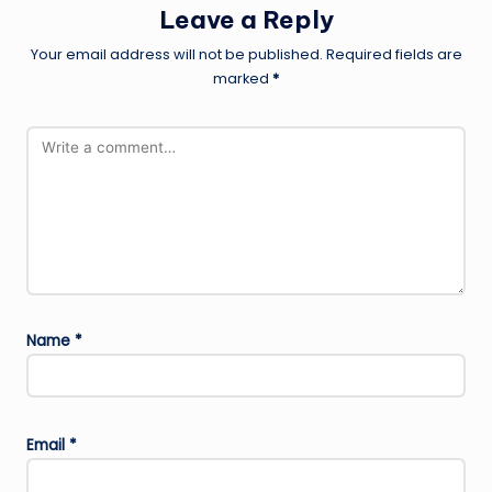
Leave a Reply
Your email address will not be published.
Required fields are
marked
*
Name
*
Email
*