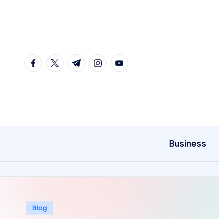
Skip
to
content
facebook.com
twitter.com
t.me
instagram.com
youtube.com
Business
Posted
Blog
in