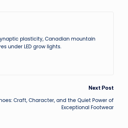
 synaptic plasticity, Canadian mountain
es under LED grow lights.
Next Post
hoes: Craft, Character, and the Quiet Power of
Exceptional Footwear