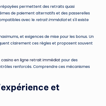
 prépayées permettent des retraits quasi
tèmes de paiement alternatifs et des passerelles
 compatibles avec le
retrait immédiat
et s'il existe
ts maximums, et exigences de mise pour les bonus. Un
diquent clairement ces règles et proposent souvent
n
casino en ligne retrait immédiat
pour des
contrôles renforcés. Comprendre ces mécanismes
'expérience et