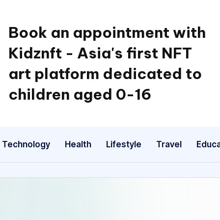
Book an appointment with
Kidznft - Asia's first NFT
art platform dedicated to
children aged 0-16
Technology
Health
Lifestyle
Travel
Educa