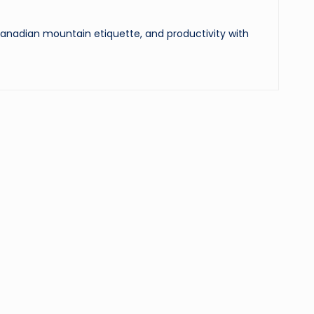
 Canadian mountain etiquette, and productivity with