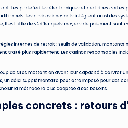
nt. Les portefeuilles électroniques et certaines cartes
itionnels. Les casinos innovants intègrent aussi des sys
ire, il est utile de vérifier quels moyens de paiement sont
règles internes de retrait : seuils de validation, montan
ment traité plus rapidement. Les casinos responsables in
aucoup de sites mettent en avant leur capacité à délivrer u
ns, un délai supplémentaire peut être imposé pour des 
choisir la méthode la plus adaptée à ses besoins.
ples concrets : retours d