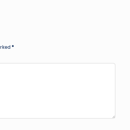
arked
*