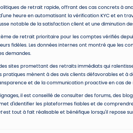
itiques de retrait rapide, offrant des cas concrets à ana
'une heure en automatisant la vérification KYC et en tra
sse notable de la satisfaction client et une diminution 
me de retrait prioritaire pour les comptes vérifiés depuis 
ueurs fidèles. Les données internes ont montré que les c
 des demandes.
des sites promettant des retraits immédiats qui ralentiss
es pratiques mènent à des avis clients défavorables et à 
transparence et de la communication proactive en cas de 
gnages, il est conseillé de consulter des forums, des blog
et d'identifier les plateformes fiables et de comprendre 
t
est tout à fait réalisable et bénéfique lorsqu'il repose 