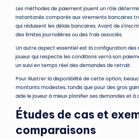
Les méthodes de paiement jouent un rôle détermina
instantanés comparés aux virements bancaires trad
qui réduisent les délais bancaires. Avant de s'inscr
des limites journalières ou des frais associés.
Un autre aspect essentiel est la configuration des 
joueur qui respecte les conditions verra son paie
un suivi en temps réel des demandes de retrait.
Pour illustrer la disponibilité de cette option, be
montants modestes, tandis que pour des gros gai
aide le joueur à mieux planifier ses demandes et à 
Études de cas et exem
comparaisons