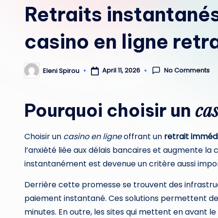
Retraits instantanés
casino en ligne retr
No Comments
April 11, 2026
Eleni Spirou
Posted
by
cas
Pourquoi choisir un
Choisir un
casino en ligne
offrant un
retrait imméd
l’anxiété liée aux délais bancaires et augmente la 
instantanément est devenue un critère aussi impor
Derrière cette promesse se trouvent des infrastr
paiement instantané. Ces solutions permettent de 
minutes. En outre, les sites qui mettent en avant le