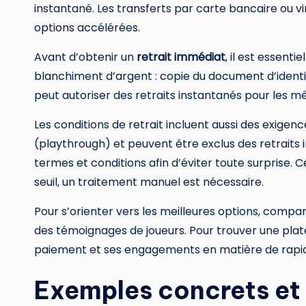
instantané. Les transferts par carte bancaire ou 
options accélérées.
Avant d’obtenir un
retrait immédiat
, il est essent
blanchiment d’argent : copie du document d’identité
peut autoriser des retraits instantanés pour les 
Les conditions de retrait incluent aussi des exige
(playthrough) et peuvent être exclus des retraits i
termes et conditions afin d’éviter toute surprise. 
seuil, un traitement manuel est nécessaire.
Pour s’orienter vers les meilleures options, compare
des témoignages de joueurs. Pour trouver une plat
paiement et ses engagements en matière de rapid
Exemples concrets et c