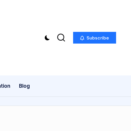
Subscribe
tion
Blog