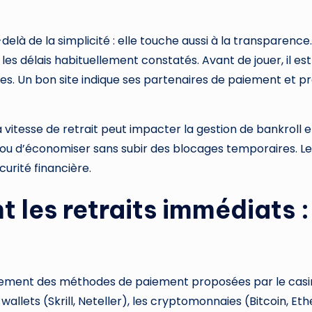
-delà de la simplicité : elle touche aussi à la transparen
les délais habituellement constatés. Avant de jouer, il est 
es. Un bon site indique ses partenaires de paiement et pr
la vitesse de retrait peut impacter la gestion de bankroll 
u d’économiser sans subir des blocages temporaires. Le
urité financière.
les retraits immédiats 
alement des méthodes de paiement proposées par le casin
wallets (Skrill, Neteller), les cryptomonnaies (Bitcoin, 