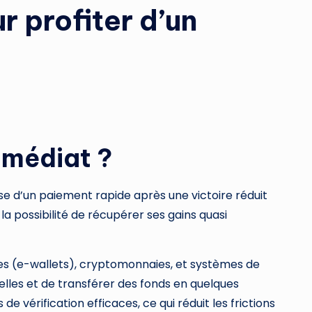
r profiter d’un
immédiat
?
 d’un paiement rapide après une victoire réduit
la possibilité de récupérer ses gains quasi
es (e-wallets), cryptomonnaies, et systèmes de
lles et de transférer des fonds en quelques
e vérification efficaces, ce qui réduit les frictions