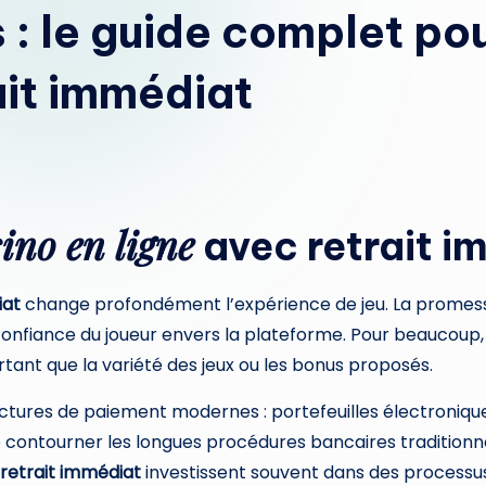
 : le guide complet pou
ait immédiat
ino en ligne
avec
retrait 
iat
change profondément l’expérience de jeu. La promesse
confiance du joueur envers la plateforme. Pour beaucoup, 
tant que la variété des jeux ou les bonus proposés.
uctures de paiement modernes : portefeuilles électroniqu
contourner les longues procédures bancaires traditionne
retrait immédiat
investissent souvent dans des processus d