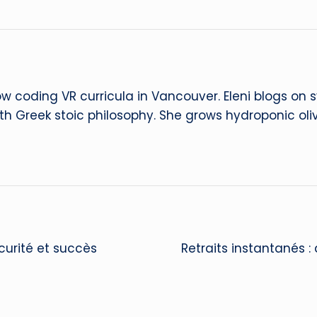
ow coding VR curricula in Vancouver. Eleni blogs on
ith Greek stoic philosophy. She grows hydroponic oliv
écurité et succès
Retraits instantanés 