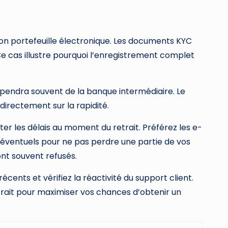
 son portefeuille électronique. Les documents KYC
Ce cas illustre pourquoi l’enregistrement complet
dépendra souvent de la banque intermédiaire. Le
directement sur la rapidité.
er les délais au moment du retrait. Préférez les e-
ais éventuels pour ne pas perdre une partie de vos
ont souvent refusés.
récents et vérifiez la réactivité du support client.
etrait pour maximiser vos chances d’obtenir un