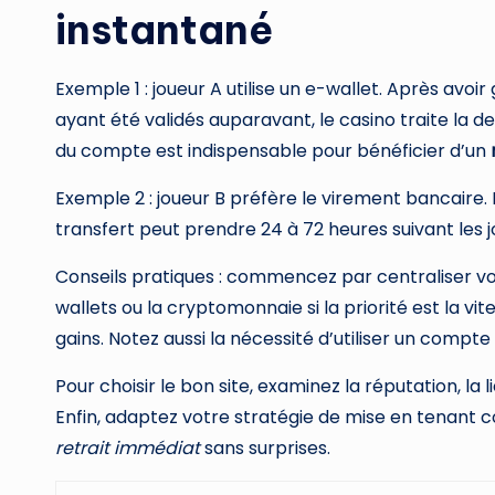
instantané
Exemple 1 : joueur A utilise un e-wallet. Après avo
ayant été validés auparavant, le casino traite la 
du compte est indispensable pour bénéficier d’un
Exemple 2 : joueur B préfère le virement bancaire. 
transfert peut prendre 24 à 72 heures suivant les j
Conseils pratiques : commencez par centraliser vos
wallets ou la cryptomonnaie si la priorité est la vi
gains. Notez aussi la nécessité d’utiliser un compt
Pour choisir le bon site, examinez la réputation, la 
Enfin, adaptez votre stratégie de mise en tenant c
retrait immédiat
sans surprises.