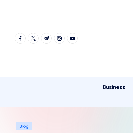
Skip
to
content
facebook.com
twitter.com
t.me
instagram.com
youtube.com
Business
Posted
Blog
in