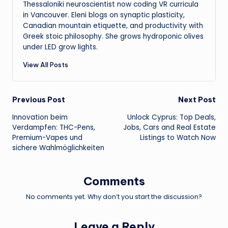
Thessaloniki neuroscientist now coding VR curricula
in Vancouver. Eleni blogs on synaptic plasticity,
Canadian mountain etiquette, and productivity with
Greek stoic philosophy. She grows hydroponic olives
under LED grow lights.
View All Posts
Post
Previous Post
Next Post
Innovation beim
Unlock Cyprus: Top Deals,
navigation
Verdampfen:
THC
-Pens,
Jobs, Cars and Real Estate
Premium-Vapes und
Listings to Watch Now
sichere Wahlmöglichkeiten
Comments
No comments yet. Why don’t you start the discussion?
Leave a Reply