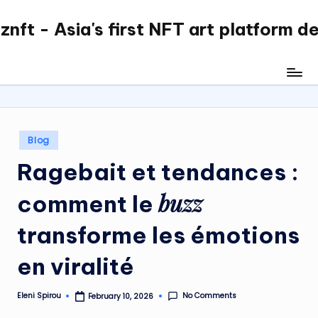
nft - Asia's first NFT art platform d
Skip
to
content
Posted
Blog
in
Ragebait et tendances :
buzz
comment le
transforme les émotions
en viralité
No Comments
Eleni Spirou
February 10, 2026
Posted
by