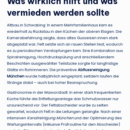
Was wirklich hilft und was
vermieden werden sollte
Altbau in Schwabing: In einem Mehrfamilienhaus kam es
wiederholt zu Rückstau in den Küchen der oberen Etagen. Die
Kamerabefahrung zeigte, dass altes Gusseisen innen stark
abgeplatzt war; Fett setzte sich an rauen Stellen fest, wodurch
es zu periodischen Verstopfungen kam. Eine Kombination aus
Spiralreinigung, Hochdruckspülung und anschließendem
Beschichten ausgewählter Teilstücke sorgte für langfristige
Glätte im Rohrinneren. Die präventive
Abflussreinigung
München
wurde halbjährlich eingeplant; seitdem laufen die
Stränge stabil – auch bei hoher Beanspruchung.
Gastronomie in der Maxvorstadt: In einer stark frequentierten
Küche führte die Entfettungsanlage das Schmutzwasser nur
unzureichend vor. Der Fettabscheider wurde zu selten
gewartet, wodurch Fett in die Leitungen gelangte. Nach einer
intensiven
Kanalreinigung München
und der Optimierung des
Wartungsintervalls (inklusive Prüfroutine für den Abscheider)