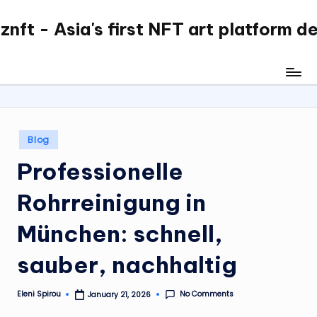
nft - Asia's first NFT art platform d
Skip
to
content
Posted
Blog
in
Professionelle
Rohrreinigung in
München: schnell,
sauber, nachhaltig
No Comments
Eleni Spirou
January 21, 2026
Posted
by