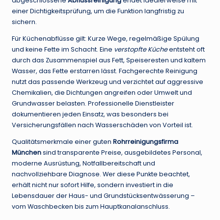
abgeschlossene
Abflussreinigung
endet idealerweise mit
einer Dichtigkeitsprüfung, um die Funktion langfristig zu
sichern.
Für Küchenabflüsse gilt: Kurze Wege, regelmäßige Spülung
und keine Fette im Schacht. Eine
verstopfte Küche
entsteht oft
durch das Zusammenspiel aus Fett, Speiseresten und kaltem
Wasser, das Fette erstarren lässt. Fachgerechte Reinigung
nutzt das passende Werkzeug und verzichtet auf aggressive
Chemikalien, die Dichtungen angreifen oder Umwelt und
Grundwasser belasten. Professionelle Dienstleister
dokumentieren jeden Einsatz, was besonders bei
Versicherungsfällen nach Wasserschäden von Vorteil ist.
Qualitätsmerkmale einer guten
Rohrreinigungsfirma
München
sind transparente Preise, ausgebildetes Personal,
moderne Ausrüstung, Notfallbereitschaft und
nachvollziehbare Diagnose. Wer diese Punkte beachtet,
erhält nicht nur sofort Hilfe, sondern investiert in die
Lebensdauer der Haus- und Grundstücksentwässerung –
vom Waschbecken bis zum Hauptkanalanschluss.