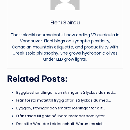
Eleni Spirou
Thessaloniki neuroscientist now coding VR curricula in
Vancouver. Eleni blogs on synaptic plasticity,
Canadian mountain etiquette, and productivity with
Greek stoic philosophy. She grows hydroponic olives
under LED grow lights.
Related Posts:
Bygglovshandlingar och ritningar: så lyckas du med…
Från första mötet till trygg affär: så lyckas du med…
Bygglov, ritningar och smarta lösningar för allt…
Från fasad till golv: hållbara metoder som lyfter…
Der stille Wert der Leidenschaft: Warum es sich…