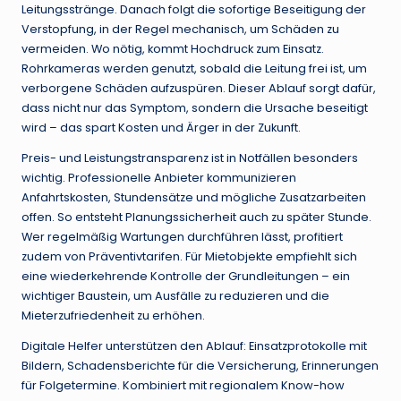
Leitungsstränge. Danach folgt die sofortige Beseitigung der
Verstopfung, in der Regel mechanisch, um Schäden zu
vermeiden. Wo nötig, kommt Hochdruck zum Einsatz.
Rohrkameras werden genutzt, sobald die Leitung frei ist, um
verborgene Schäden aufzuspüren. Dieser Ablauf sorgt dafür,
dass nicht nur das Symptom, sondern die Ursache beseitigt
wird – das spart Kosten und Ärger in der Zukunft.
Preis- und Leistungs­transparenz ist in Notfällen besonders
wichtig. Professionelle Anbieter kommunizieren
Anfahrtskosten, Stundensätze und mögliche Zusatzarbeiten
offen. So entsteht Planungssicherheit auch zu später Stunde.
Wer regelmäßig Wartungen durchführen lässt, profitiert
zudem von Präventivtarifen. Für Mietobjekte empfiehlt sich
eine wiederkehrende Kontrolle der Grundleitungen – ein
wichtiger Baustein, um Ausfälle zu reduzieren und die
Mieterzufriedenheit zu erhöhen.
Digitale Helfer unterstützen den Ablauf: Einsatzprotokolle mit
Bildern, Schadensberichte für die Versicherung, Erinnerungen
für Folgetermine. Kombiniert mit regionalem Know-how