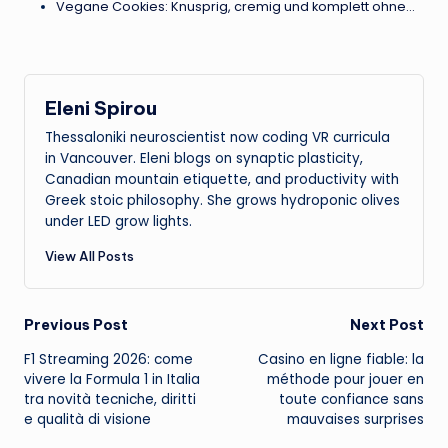
Vegane Cookies: Knusprig, cremig und komplett ohne…
Eleni Spirou
Thessaloniki neuroscientist now coding VR curricula
in Vancouver. Eleni blogs on synaptic plasticity,
Canadian mountain etiquette, and productivity with
Greek stoic philosophy. She grows hydroponic olives
under LED grow lights.
View All Posts
Post
Previous Post
Next Post
F1 Streaming 2026: come
Casino en ligne fiable: la
navigation
vivere la Formula 1 in Italia
méthode pour jouer en
tra novità tecniche, diritti
toute confiance sans
e qualità di visione
mauvaises surprises