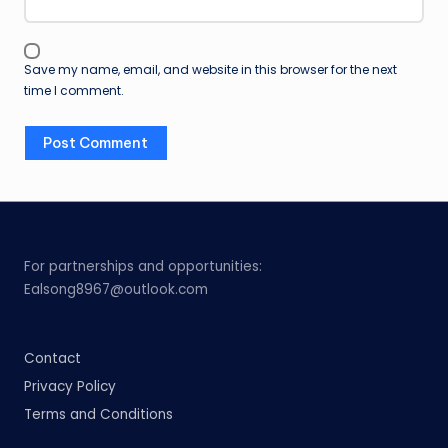
Save my name, email, and website in this browser for the next
time I comment.
For partnerships and opportunities:
Ealsong8967@outlook.com
Contact
Privacy Policy
Terms and Conditions