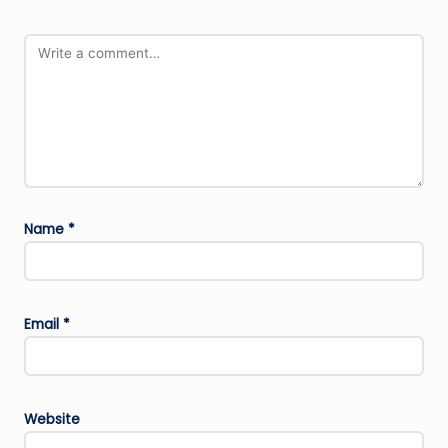
Name
*
Email
*
Website