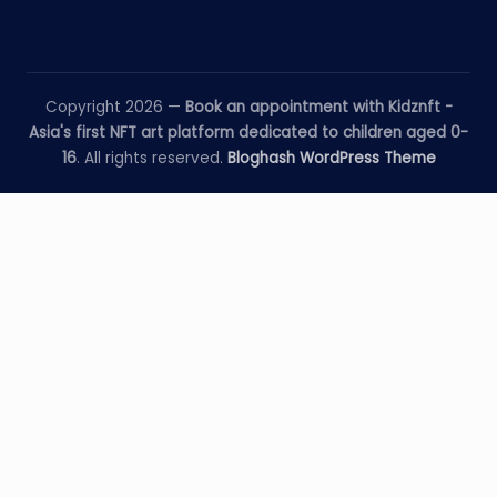
Copyright 2026 —
Book an appointment with Kidznft -
Asia's first NFT art platform dedicated to children aged 0-
16
. All rights reserved.
Bloghash WordPress Theme