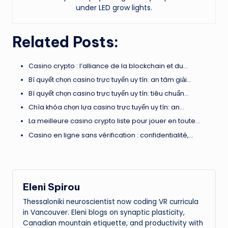
under LED grow lights.
Related Posts:
Casino crypto : l’alliance de la blockchain et du…
Bí quyết chọn casino trực tuyến uy tín: an tâm giải…
Bí quyết chọn casino trực tuyến uy tín: tiêu chuẩn…
Chìa khóa chọn lựa casino trực tuyến uy tín: an…
La meilleure casino crypto liste pour jouer en toute…
Casino en ligne sans vérification : confidentialité,…
Eleni Spirou
Thessaloniki neuroscientist now coding VR curricula
in Vancouver. Eleni blogs on synaptic plasticity,
Canadian mountain etiquette, and productivity with