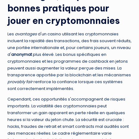
bonnes pratiques pour
jouer en cryptomonnaies
Les
avantages
d'un casino utilisant les cryptomonnaies
incluent la rapidité des transactions, des frais souvent réduits,
une portée internationale et, pour certains joueurs, un niveau
d'
anonymat
plus élevé. Les bonus spécifiques en
cryptomonnaies et les programmes de cashback en jetons
peuvent aussi augmenter la valeur perçue des mises. La
transparence apportée par la blockchain et les mécanismes
provably fair
renforce la confiance lorsque ces systèmes
sont correctement implémentés.
Cependant, ces opportunités s'accompagnent de risques
importants. La volatilité des cryptomonnaies peut
transformer un gain apparent en perte réelle en quelques
heures si la valeur du jeton chute. La sécurité est cruciale :
hacks, fraudes de retrait et smart contracts mal audités sont
des menaces réelles. Le cadre réglementaire varie