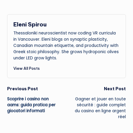
Eleni Spirou
Thessaloniki neuroscientist now coding VR curricula
in Vancouver. Eleni blogs on synaptic plasticity,
Canadian mountain etiquette, and productivity with
Greek stoic philosophy. She grows hydroponic olives
under LED grow lights.
View All Posts
Post
Previous Post
Next Post
Scoprire i
casino non
Gagner et jouer en toute
navigation
aams
: guida pratica per
sécurité : guide complet
giocatori informati
du casino en ligne argent
réel