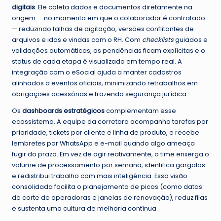
digitais
. Ele coleta dados e documentos diretamente na
origem — no momento em que o colaborador é contratado
— reduzindo falhas de digitação, versões conflitantes de
arquivos e idas e vindas com o RH. Com
checklists
guiados e
validações automáticas, as pendências ficam explícitas e o
status de cada etapa é visualizado em tempo real. A
integração com o eSocial ajuda a manter cadastros
alinhados a eventos oficiais, minimizando retrabalhos em
obrigações acessórias e trazendo segurança jurídica.
Os
dashboards estratégicos
complementam esse
ecossistema. A equipe da corretora acompanha tarefas por
prioridade, tickets por cliente e linha de produto, e recebe
lembretes por WhatsApp e e-mail quando algo ameaça
fugir do prazo. Em vez de agir reativamente, o time enxerga o
volume de processamento por semana, identifica gargalos
e redistribui trabalho com mais inteligência. Essa visão
consolidada facilita o planejamento de picos (como datas
de corte de operadoras e janelas de renovação), reduz filas
e sustenta uma cultura de melhoria contínua.