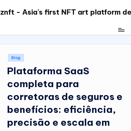
nft - Asia's first NFT art platform d
Skip
to
content
Posted
Blog
in
Plataforma SaaS
completa para
corretoras de seguros e
benefícios: eficiência,
precisão e escala em