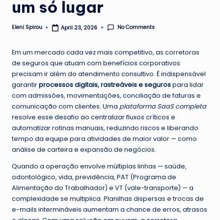
um só lugar
No Comments
Eleni Spirou
April 23, 2026
Posted
by
Em um mercado cada vez mais competitivo, as corretoras
de seguros que atuam com benefícios corporativos
precisam ir além do atendimento consultivo. É indispensável
garantir
processos digitais, rastreáveis e seguros
para lidar
com admissões, movimentações, conciliação de faturas e
comunicação com clientes. Uma
plataforma SaaS completa
resolve esse desafio ao centralizar fluxos críticos e
automatizar rotinas manuais, reduzindo riscos e liberando
tempo da equipe para atividades de maior valor — como
análise de carteira e expansão de negócios.
Quando a operação envolve múltiplas linhas — saúde,
odontológico, vida, previdência, PAT (Programa de
Alimentação do Trabalhador) e VT (vale-transporte) — a
complexidade se multiplica. Planilhas dispersas e trocas de
e-mails intermináveis aumentam a chance de erros, atrasos