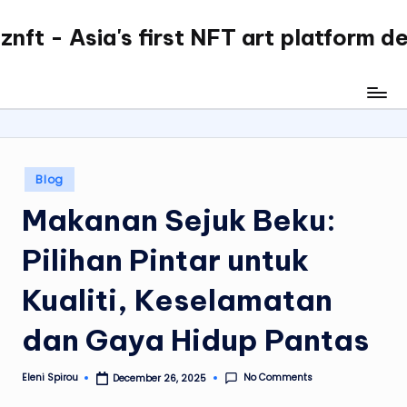
nft - Asia's first NFT art platform d
Skip
to
content
Posted
Blog
in
Makanan Sejuk Beku:
Pilihan Pintar untuk
Kualiti, Keselamatan
dan Gaya Hidup Pantas
No Comments
Eleni Spirou
December 26, 2025
Posted
by