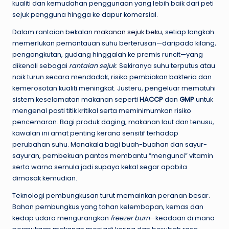
kualiti dan kemudahan penggunaan yang lebih baik dari peti
sejuk pengguna hingga ke dapur komersial.
Dalam rantaian bekalan
makanan sejuk beku
, setiap langkah
memerlukan pemantauan suhu berterusan—daripada kilang,
pengangkutan, gudang hinggalah ke premis runcit—yang
dikenali sebagai
rantaian sejuk
. Sekiranya suhu terputus atau
naik turun secara mendadak, risiko pembiakan bakteria dan
kemerosotan kualiti meningkat. Justeru, pengeluar mematuhi
sistem keselamatan makanan seperti
HACCP
dan
GMP
untuk
mengenal pasti titik kritikal serta meminimumkan risiko
pencemaran. Bagi produk daging, makanan laut dan tenusu,
kawalan ini amat penting kerana sensitif terhadap
perubahan suhu. Manakala bagi buah-buahan dan sayur-
sayuran, pembekuan pantas membantu “mengunci” vitamin
serta warna semula jadi supaya kekal segar apabila
dimasak kemudian.
Teknologi pembungkusan turut memainkan peranan besar.
Bahan pembungkus yang tahan kelembapan, kemas dan
kedap udara mengurangkan
freezer burn
—keadaan di mana