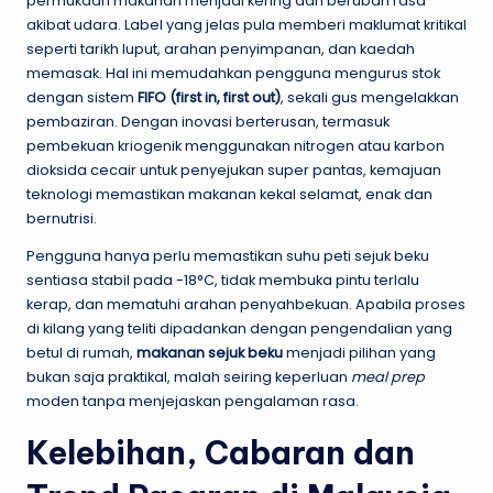
permukaan makanan menjadi kering dan berubah rasa
akibat udara. Label yang jelas pula memberi maklumat kritikal
seperti tarikh luput, arahan penyimpanan, dan kaedah
memasak. Hal ini memudahkan pengguna mengurus stok
dengan sistem
FIFO (first in, first out)
, sekali gus mengelakkan
pembaziran. Dengan inovasi berterusan, termasuk
pembekuan kriogenik menggunakan nitrogen atau karbon
dioksida cecair untuk penyejukan super pantas, kemajuan
teknologi memastikan makanan kekal selamat, enak dan
bernutrisi.
Pengguna hanya perlu memastikan suhu peti sejuk beku
sentiasa stabil pada -18°C, tidak membuka pintu terlalu
kerap, dan mematuhi arahan penyahbekuan. Apabila proses
di kilang yang teliti dipadankan dengan pengendalian yang
betul di rumah,
makanan sejuk beku
menjadi pilihan yang
bukan saja praktikal, malah seiring keperluan
meal prep
moden tanpa menjejaskan pengalaman rasa.
Kelebihan, Cabaran dan