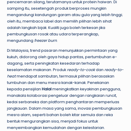
pencemaran silang, terutamanya untuk protein haiwan. Di
samping itu, sesetengah produk berproses mungkin
mengandungi kandungan garam atau gula yang lebih tinggi;
oleh itu, membaca label dan memilih pilihan lebih sihat
adalah langkah bijak. Kualiti juga boleh terkesan jika
pembungkusan rosak atau udara terperangkap,
mengundang
freezer burn
.
Di Malaysia, trend pasaran menunjukkan permintaan yang
kukuh, didorong oleh gaya hidup pantas, pertumbuhan e-
dagang, serta peningkatan kesedaran terhadap
keselamatan makanan. Produk
ready-to-cook
dan
ready-to-
heat
mendapat sambutan, termasuk pilihan berasaskan
tumbuhan dan menu mesra kanak-kanak. Penekanan
kepada pensijilan
Halal
meningkatkan keyakinan pengguna,
manakala kolaborasi pengeluar dengan rangkaian runcit,
kedai serbaneka dan platform penghantaran memperluas
jangkauan. Dalam masa yang sama, inovasi pembungkusan
mesra alam, seperti bahan boleh kitar semula dan reka
bentuk mengurangkan sisa, menjadi fokus untuk
menyeimbangkan kemudahan dengan kelestarian.