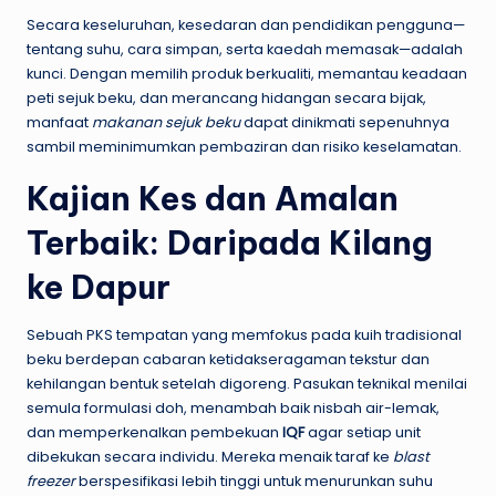
Secara keseluruhan, kesedaran dan pendidikan pengguna—
tentang suhu, cara simpan, serta kaedah memasak—adalah
kunci. Dengan memilih produk berkualiti, memantau keadaan
peti sejuk beku, dan merancang hidangan secara bijak,
manfaat
makanan sejuk beku
dapat dinikmati sepenuhnya
sambil meminimumkan pembaziran dan risiko keselamatan.
Kajian Kes dan Amalan
Terbaik: Daripada Kilang
ke Dapur
Sebuah PKS tempatan yang memfokus pada kuih tradisional
beku berdepan cabaran ketidakseragaman tekstur dan
kehilangan bentuk setelah digoreng. Pasukan teknikal menilai
semula formulasi doh, menambah baik nisbah air-lemak,
dan memperkenalkan pembekuan
IQF
agar setiap unit
dibekukan secara individu. Mereka menaik taraf ke
blast
freezer
berspesifikasi lebih tinggi untuk menurunkan suhu