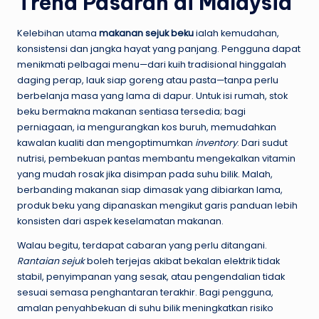
Trend Pasaran di Malaysia
Kelebihan utama
makanan sejuk beku
ialah kemudahan,
konsistensi dan jangka hayat yang panjang. Pengguna dapat
menikmati pelbagai menu—dari kuih tradisional hinggalah
daging perap, lauk siap goreng atau pasta—tanpa perlu
berbelanja masa yang lama di dapur. Untuk isi rumah, stok
beku bermakna makanan sentiasa tersedia; bagi
perniagaan, ia mengurangkan kos buruh, memudahkan
kawalan kualiti dan mengoptimumkan
inventory
. Dari sudut
nutrisi, pembekuan pantas membantu mengekalkan vitamin
yang mudah rosak jika disimpan pada suhu bilik. Malah,
berbanding makanan siap dimasak yang dibiarkan lama,
produk beku yang dipanaskan mengikut garis panduan lebih
konsisten dari aspek keselamatan makanan.
Walau begitu, terdapat cabaran yang perlu ditangani.
Rantaian sejuk
boleh terjejas akibat bekalan elektrik tidak
stabil, penyimpanan yang sesak, atau pengendalian tidak
sesuai semasa penghantaran terakhir. Bagi pengguna,
amalan penyahbekuan di suhu bilik meningkatkan risiko