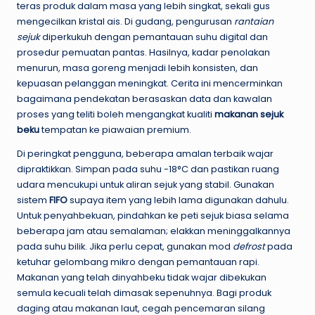
teras produk dalam masa yang lebih singkat, sekali gus
mengecilkan kristal ais. Di gudang, pengurusan
rantaian
sejuk
diperkukuh dengan pemantauan suhu digital dan
prosedur pemuatan pantas. Hasilnya, kadar penolakan
menurun, masa goreng menjadi lebih konsisten, dan
kepuasan pelanggan meningkat. Cerita ini mencerminkan
bagaimana pendekatan berasaskan data dan kawalan
proses yang teliti boleh mengangkat kualiti
makanan sejuk
beku
tempatan ke piawaian premium.
Di peringkat pengguna, beberapa amalan terbaik wajar
dipraktikkan. Simpan pada suhu -18°C dan pastikan ruang
udara mencukupi untuk aliran sejuk yang stabil. Gunakan
sistem
FIFO
supaya item yang lebih lama digunakan dahulu.
Untuk penyahbekuan, pindahkan ke peti sejuk biasa selama
beberapa jam atau semalaman; elakkan meninggalkannya
pada suhu bilik. Jika perlu cepat, gunakan mod
defrost
pada
ketuhar gelombang mikro dengan pemantauan rapi.
Makanan yang telah dinyahbeku tidak wajar dibekukan
semula kecuali telah dimasak sepenuhnya. Bagi produk
daging atau makanan laut, cegah pencemaran silang