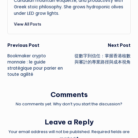
Canadian mountain etiquette, and productivity with
Greek stoic philosophy. She grows hydroponic olives
under LED grow lights.
View All Posts
Post
Previous Post
Next Post
Bookmaker crypto
從數字到信任：掌握香港核數
navigation
monnaie : le guide
與審計的專業路徑與成本視角
stratégique pour parier en
toute agilité
Comments
No comments yet. Why don’t you start the discussion?
Leave a Reply
Your email address will not be published.
Required fields are