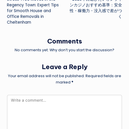
navigation
Regency Town: Expert Tips
ンカジノおすすめ基準：安全
for Smooth House and
性・稼働力・没入感で差がつ
Office Removals in
く
Cheltenham
Comments
No comments yet. Why don’t you start the discussion?
Leave a Reply
Your email address will not be published.
Required fields are
marked
*