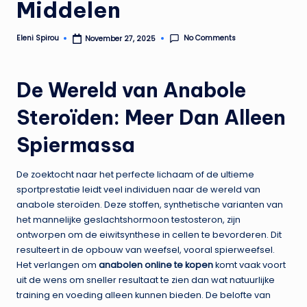
Middelen
No Comments
Eleni Spirou
November 27, 2025
Posted
by
De Wereld van Anabole
Steroïden: Meer Dan Alleen
Spiermassa
De zoektocht naar het perfecte lichaam of de ultieme
sportprestatie leidt veel individuen naar de wereld van
anabole steroïden. Deze stoffen, synthetische varianten van
het mannelijke geslachtshormoon testosteron, zijn
ontworpen om de eiwitsynthese in cellen te bevorderen. Dit
resulteert in de opbouw van weefsel, vooral spierweefsel.
Het verlangen om
anabolen online te kopen
komt vaak voort
uit de wens om sneller resultaat te zien dan wat natuurlijke
training en voeding alleen kunnen bieden. De belofte van