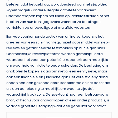
betekent dat het geld dat wordt besteed aan het
steroiden
kopen
mogelijk andere illegale activiteiten financiert.
Daarnaast lopen kopers het risico op identiteitsfraude of het
hacken van hun bankgegevens wanneer ze betalingen
verrichten op onbeveiligde of malafide websites.
Een veelvoorkomende tactiek van online verkopers is het
creëren van een schijn van legitimiteit door middel van nep-
reviews en gefabriceerde testimonials op hun eigen sites.
Onafhankelijke reviewplatforms worden gemanipuleerd,
waardoor het voor een potentiële koper extreem moeilijk is
om waarheid van fictie te onderscheiden. De beslissing om
anabolen te kopen is daarom niet alleen een fysieke, maar
ook een financiële en juridische gok. Het vereist diepgaand
onderzoek, een gezonde dosis scepticisme en het besef dat
als een aanbieding te mooi lijkt om waar te zijn, dat
waarschijnlijk ook zo is. De zoektocht naar een betrouwbare
bron, of het nu voor anavar kopen of een ander product is, is
vaak de grootste uitdaging waar een gebruiker voor staat.