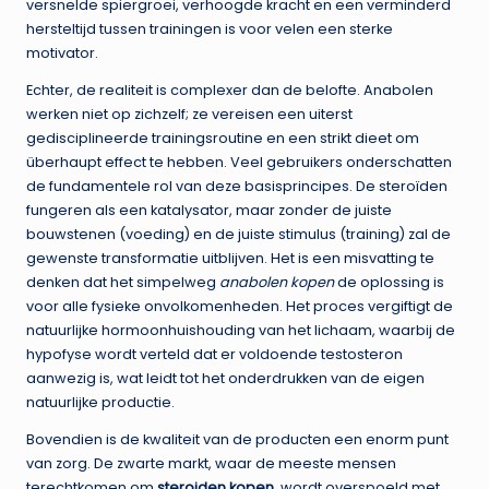
versnelde spiergroei, verhoogde kracht en een verminderd
hersteltijd tussen trainingen is voor velen een sterke
motivator.
Echter, de realiteit is complexer dan de belofte. Anabolen
werken niet op zichzelf; ze vereisen een uiterst
gedisciplineerde trainingsroutine en een strikt dieet om
überhaupt effect te hebben. Veel gebruikers onderschatten
de fundamentele rol van deze basisprincipes. De steroïden
fungeren als een katalysator, maar zonder de juiste
bouwstenen (voeding) en de juiste stimulus (training) zal de
gewenste transformatie uitblijven. Het is een misvatting te
denken dat het simpelweg
anabolen kopen
de oplossing is
voor alle fysieke onvolkomenheden. Het proces vergiftigt de
natuurlijke hormoonhuishouding van het lichaam, waarbij de
hypofyse wordt verteld dat er voldoende testosteron
aanwezig is, wat leidt tot het onderdrukken van de eigen
natuurlijke productie.
Bovendien is de kwaliteit van de producten een enorm punt
van zorg. De zwarte markt, waar de meeste mensen
terechtkomen om
steroiden kopen
, wordt overspoeld met