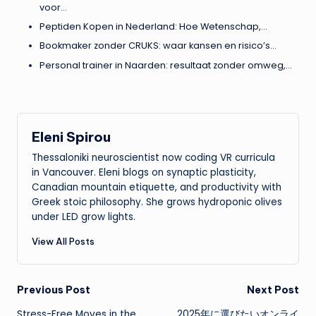
voor…
Peptiden Kopen in Nederland: Hoe Wetenschap,…
Bookmaker zonder CRUKS: waar kansen en risico’s…
Personal trainer in Naarden: resultaat zonder omweg,…
Eleni Spirou
Thessaloniki neuroscientist now coding VR curricula
in Vancouver. Eleni blogs on synaptic plasticity,
Canadian mountain etiquette, and productivity with
Greek stoic philosophy. She grows hydroponic olives
under LED grow lights.
View All Posts
Post
Previous Post
Next Post
Stress-Free Moves in the
2025年に選びたいオンライ