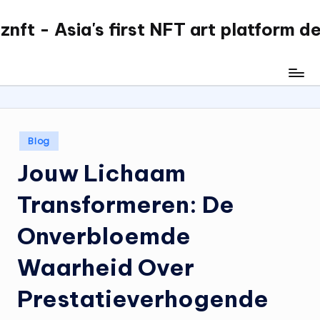
nft - Asia's first NFT art platform d
Skip
to
content
Posted
Blog
in
Jouw Lichaam
Transformeren: De
Onverbloemde
Waarheid Over
Prestatieverhogende