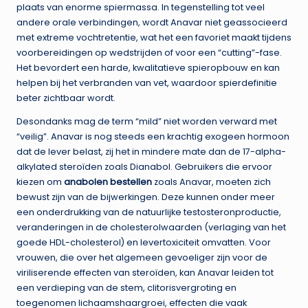
plaats van enorme spiermassa. In tegenstelling tot veel
andere orale verbindingen, wordt Anavar niet geassocieerd
met extreme vochtretentie, wat het een favoriet maakt tijdens
voorbereidingen op wedstrijden of voor een “cutting”-fase.
Het bevordert een harde, kwalitatieve spieropbouw en kan
helpen bij het verbranden van vet, waardoor spierdefinitie
beter zichtbaar wordt.
Desondanks mag de term “mild” niet worden verward met
“veilig”. Anavar is nog steeds een krachtig exogeen hormoon
dat de lever belast, zij het in mindere mate dan de 17-alpha-
alkylated steroïden zoals Dianabol. Gebruikers die ervoor
kiezen om
anabolen bestellen
zoals Anavar, moeten zich
bewust zijn van de bijwerkingen. Deze kunnen onder meer
een onderdrukking van de natuurlijke testosteronproductie,
veranderingen in de cholesterolwaarden (verlaging van het
goede HDL-cholesterol) en levertoxiciteit omvatten. Voor
vrouwen, die over het algemeen gevoeliger zijn voor de
viriliserende effecten van steroïden, kan Anavar leiden tot
een verdieping van de stem, clitorisvergroting en
toegenomen lichaamshaargroei, effecten die vaak