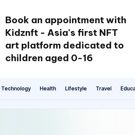
Book an appointment with
Kidznft - Asia's first NFT
art platform dedicated to
children aged 0-16
Technology
Health
Lifestyle
Travel
Educa