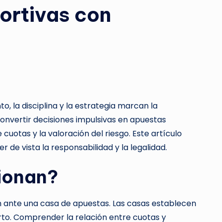
ortivas con
 la disciplina y la estrategia marcan la
onvertir decisiones impulsivas en apuestas
cuotas y la valoración del riesgo. Este artículo
de vista la responsabilidad y la legalidad.
cionan?
n ante una casa de apuestas. Las casas establecen
erto. Comprender la relación entre cuotas y