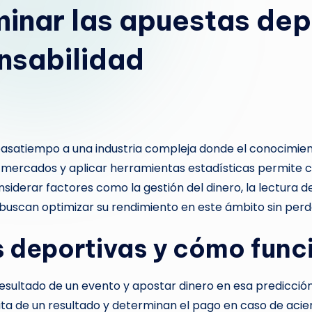
nar las apuestas dep
onsabilidad
satiempo a una industria compleja donde el conocimiento,
 mercados y aplicar herramientas estadísticas permite c
derar factores como la gestión del dinero, la lectura de 
uscan optimizar su rendimiento en este ámbito sin perder 
s deportivas y cómo fun
resultado de un evento y apostar dinero en esa predicció
cita de un resultado y determinan el pago en caso de aci