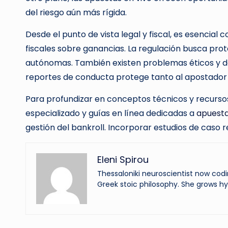
del riesgo aún más rígida.
Desde el punto de vista legal y fiscal, es esencial 
fiscales sobre ganancias. La regulación busca pro
autónomas. También existen problemas éticos y de
reportes de conducta protege tanto al apostador
Para profundizar en conceptos técnicos y recurso
especializado y guías en línea dedicadas a
apuesta
gestión del bankroll. Incorporar estudios de caso 
Eleni Spirou
Thessaloniki neuroscientist now codi
Greek stoic philosophy. She grows hy