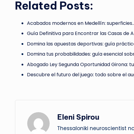
Related Posts:
Acabados modernos en Medellín: superficies
Guía Definitiva para Encontrar las Casas de 
Domina las apuestas deportivas: guía prácti
Domina tus probabilidades: guía esencial sob
Abogado Ley Segunda Oportunidad Girona: tu
Descubre el futuro del juego: todo sobre el a
Eleni Spirou
Thessaloniki neuroscientist n