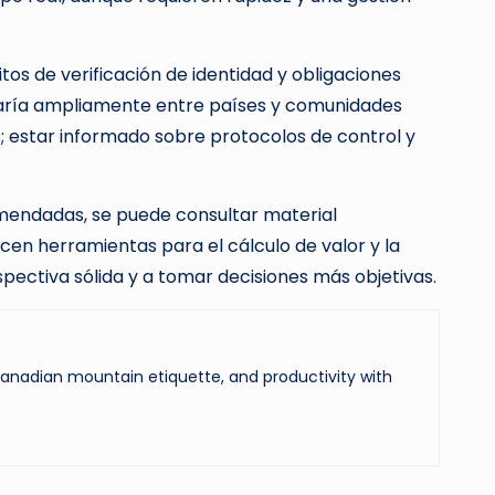
itos de verificación de identidad y obligaciones
 varía ampliamente entre países y comunidades
; estar informado sobre protocolos de control y
omendadas, se puede consultar material
cen herramientas para el cálculo de valor y la
spectiva sólida y a tomar decisiones más objetivas.
 Canadian mountain etiquette, and productivity with