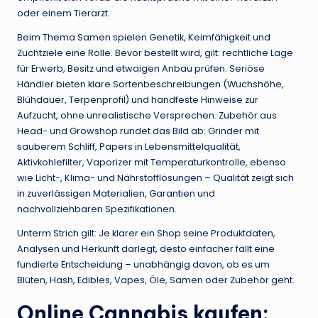
oder einem Tierarzt.
Beim Thema Samen spielen Genetik, Keimfähigkeit und
Zuchtziele eine Rolle. Bevor bestellt wird, gilt: rechtliche Lage
für Erwerb, Besitz und etwaigen Anbau prüfen. Seriöse
Händler bieten klare Sortenbeschreibungen (Wuchshöhe,
Blühdauer, Terpenprofil) und handfeste Hinweise zur
Aufzucht, ohne unrealistische Versprechen. Zubehör aus
Head- und Growshop rundet das Bild ab: Grinder mit
sauberem Schliff, Papers in Lebensmittelqualität,
Aktivkohlefilter, Vaporizer mit Temperaturkontrolle, ebenso
wie Licht-, Klima- und Nährstofflösungen – Qualität zeigt sich
in zuverlässigen Materialien, Garantien und
nachvollziehbaren Spezifikationen.
Unterm Strich gilt: Je klarer ein Shop seine Produktdaten,
Analysen und Herkunft darlegt, desto einfacher fällt eine
fundierte Entscheidung – unabhängig davon, ob es um
Blüten, Hash, Edibles, Vapes, Öle, Samen oder Zubehör geht.
Online Cannabis kaufen: