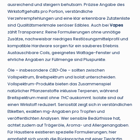
ausreichend und steigern behutsam. Präzise Angabe des
Wirkstoffgehalts pro Portion, verständliche
Verzehrempfehlungen und eine klar erkennbare Zutatenliste
sind Qualitätsmerkmale seriöser Edibles. Auch bei
Vapes
zählt Transparenz: Reine Formulierungen ohne unnötige
Zusätze, nachweisbar niedriges Restlösungsmittelprofil und
kompatible Hardware sorgen für ein sauberes Erlebnis.
Austauschbare Coils, geeignetes Wattage-Fenster und
ehrliche Angaben zur Füllmenge sind Pluspunkte.
Öle – insbesondere
CBD
-Öle – sollten zwischen
Vollspektrum, Breitspektrum und Isolat unterscheiden.
Vollspektrum-Produkte bieten das Zusammenspiel
natürlicher Pflanzenstoffe inklusive Terpenen, während
Breitspektrum meist ohne
THC
auskommt. Isolate sind auf
einen Wirkstoff reduziert. Seriosität zeigt sich in verständlichen
Etiketten, exakten mg-Angaben pro Tropfen und
veröffentlichten Analysen. Wer sensible Bedürfnisse hat,
achtet zudem auf Trägeröle, Aroma- und Allergenangaben.
Für Haustiere existieren spezielle Formulierungen; hier
empfiehlt sich vorab die Rücksprache mit einer Tierärztin