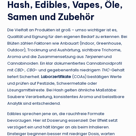
Hash, Edibles, Vapes, Öle,
Samen und Zubehör
Die Vielfalt an Produkten ist groß – umso wichtiger ist es,
Qualität und Eignung für den eigenen Bedarf zu erkennen. Bei
Blüten zählen Faktoren wie Anbauart (Indoor, Greenhouse,
Outdoor), Trocknung und Aushärtung, sichtbare Trichome,
Aroma und die Zusammensetzung aus
Terpenen
und
Cannabinoiden. Ein klar dokumentiertes Cannabinoidprofil
mit
CBD
-,
CBG
– und gegebenenfalls niedrigem
THC
-Gehalt
liefert Sicherheit.
Laborzertifikate
(COAs) bestätigen Werte
und prüfen auf Pestizide, Schwermetalle oder
Lösungsmittelreste. Bei Hash gelten ähnliche Maßstäbe:
Saubere Verarbeitung, konsistentes Aroma und belastbare
Analytik sind entscheidend.
Edibles sprechen jene an, die rauchfreie Formate
bevorzugen. Hier ist Dosierung essenziell: Der Effekt setzt
verzögert ein und hält länger an als beim Inhalieren.
Einsteiger beginnen besser mit niedriger Dosis, warten