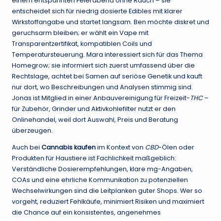
einem entspannten Feierabend ohne Rauch – sie
entscheidet sich für niedrig dosierte Edibles mit klarer
Wirkstoffangabe und startet langsam. Ben möchte diskret und
geruchsarm bleiben; er wählt ein Vape mit
Transparentzertifikat, kompatiblen Coils und
Temperatursteuerung. Mara interessiert sich für das Thema
Homegrow; sie informiert sich zuerst umfassend über die
Rechtslage, achtet bei Samen auf seriöse Genetik und kauft
nur dort, wo Beschreibungen und Analysen stimmig sind.
Jonas ist Mitglied in einer Anbauvereinigung für Freizeit-
THC
–
für Zubehör, Grinder und Aktivkohlefilter nutzt er den
Onlinehandel, weil dort Auswahl, Preis und Beratung
überzeugen.
Auch bei
Cannabis kaufen
im Kontext von
CBD
-Ölen oder
Produkten für Haustiere ist Fachlichkeit maßgeblich:
Verständliche Dosierempfehlungen, klare mg-Angaben,
COAs und eine ehrliche Kommunikation zu potenziellen
Wechselwirkungen sind die Leitplanken guter Shops. Wer so
vorgeht, reduziert Fehlkäufe, minimiert Risiken und maximiert
die Chance auf ein konsistentes, angenehmes