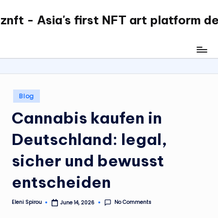
nft - Asia's first NFT art platform d
Skip
to
content
Posted
Blog
in
Cannabis kaufen in
Deutschland: legal,
sicher und bewusst
entscheiden
No Comments
Eleni Spirou
June 14, 2026
Posted
by