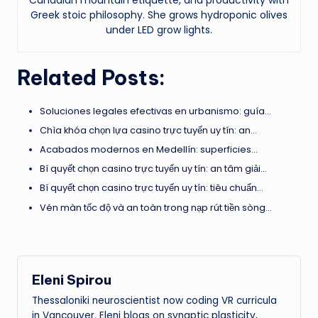
Canadian mountain etiquette, and productivity with
Greek stoic philosophy. She grows hydroponic olives
under LED grow lights.
Related Posts:
Soluciones legales efectivas en urbanismo: guía…
Chìa khóa chọn lựa casino trực tuyến uy tín: an…
Acabados modernos en Medellín: superficies…
Bí quyết chọn casino trực tuyến uy tín: an tâm giải…
Bí quyết chọn casino trực tuyến uy tín: tiêu chuẩn…
Vén màn tốc độ và an toàn trong nạp rút tiền sòng…
Eleni Spirou
Thessaloniki neuroscientist now coding VR curricula
in Vancouver. Eleni blogs on synaptic plasticity,