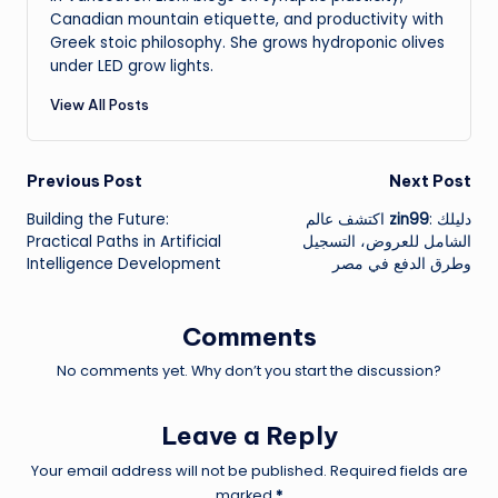
Canadian mountain etiquette, and productivity with
Greek stoic philosophy. She grows hydroponic olives
under LED grow lights.
View All Posts
Post
Previous Post
Next Post
Building the Future:
اكتشف عالم
zin99
: دليلك
navigation
Practical Paths in Artificial
الشامل للعروض، التسجيل
Intelligence Development
وطرق الدفع في مصر
Comments
No comments yet. Why don’t you start the discussion?
Leave a Reply
Your email address will not be published.
Required fields are
marked
*