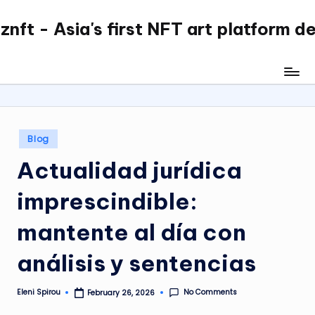
nft - Asia's first NFT art platform d
Skip
to
content
Posted
Blog
in
Actualidad jurídica
imprescindible:
mantente al día con
análisis y sentencias
No Comments
Eleni Spirou
February 26, 2026
Posted
by