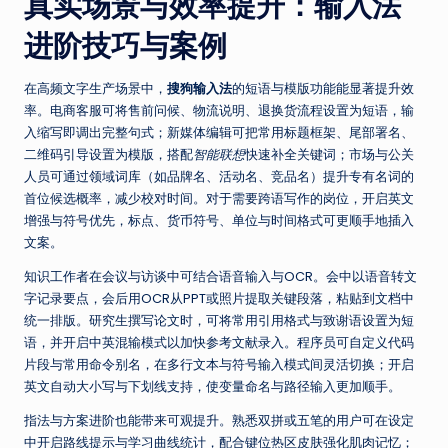
真实场景与效率提升：输入法
进阶技巧与案例
在高频文字生产场景中，
搜狗输入法
的短语与模版功能能显著提升效
率。电商客服可将售前问候、物流说明、退换货流程设置为短语，输
入缩写即调出完整句式；新媒体编辑可把常用标题框架、尾部署名、
二维码引导设置为模版，搭配
智能联想
快速补全关键词；市场与公关
人员可通过领域词库（如品牌名、活动名、竞品名）提升专有名词的
首位候选概率，减少校对时间。对于需要跨语写作的岗位，开启英文
增强与符号优先，标点、货币符号、单位与时间格式可更顺手地插入
文案。
知识工作者在会议与访谈中可结合语音输入与OCR。会中以语音转文
字记录要点，会后用OCR从PPT或照片提取关键段落，粘贴到文档中
统一排版。研究生撰写论文时，可将常用引用格式与致谢语设置为短
语，并开启中英混输模式以加快参考文献录入。程序员可自定义代码
片段与常用命令别名，在多行文本与符号输入模式间灵活切换；开启
英文自动大小写与下划线支持，使变量命名与路径输入更加顺手。
指法与方案进阶也能带来可观提升。熟悉双拼或五笔的用户可在设定
中开启路线提示与学习曲线统计，配合键位热区皮肤强化肌肉记忆；