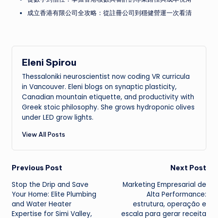
成立香港有限公司全攻略：從註冊公司到穩健營運一次看清
Eleni Spirou
Thessaloniki neuroscientist now coding VR curricula
in Vancouver. Eleni blogs on synaptic plasticity,
Canadian mountain etiquette, and productivity with
Greek stoic philosophy. She grows hydroponic olives
under LED grow lights.
View All Posts
Post
Previous Post
Next Post
Stop the Drip and Save
Marketing Empresarial de
navigation
Your Home: Elite Plumbing
Alta Performance:
and Water Heater
estrutura, operação e
Expertise for Simi Valley,
escala para gerar receita