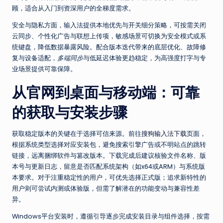
顾，适合从入门到资深用户的全梯度需求。
安全与隐私方面，输入法提供本地优先与开关细分策略，可按需关闭
云同步、个性化广告与联想上传项，敏感场景可切换为安全模式或系
统键盘，降低数据暴露风险。配合版本迭代带来的底层优化、故障修
复与设备适配，
多端同步
与低延迟体验更趋稳定，为高强度打字与专
业场景提供可靠保障。
从官网到桌面与移动端：可靠
的获取与安装步骤
获取稳定版本的关键在于选择可信来源。前往
搜狗输入法下载
页面，
根据系统类型选择对应安装包，避免搜索引擎广告或不明站点的跳转
链接，远离捆绑软件与篡改版本。下载完成后建议核验文件名称、版
本号与更新日志，留意是否匹配系统架构（如x64或ARM）与系统版
本要求。对于注重稳定性的用户，可优先选择正式版；追求新特性的
用户则可尝试内测或体验版，但需了解潜在的功能变动与兼容性差
异。
Windows平台安装时，遵循引导逐步完成安装目录与组件选择，按需