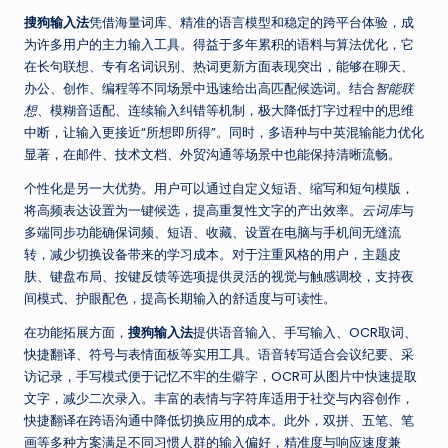
搜狗输入法
凭借海量词库、精准的语言模型和稳定的跨平台体验，成
为许多用户的主力输入工具。得益于多年累积的语料与算法优化，它
在长句联想、专有名词识别、热词更新方面表现突出，能够在聊天、
办公、创作、编程等不同场景中迅速给出高匹配候选词。结合
智能联
想
、模糊音适配、连续输入纠错等机制，极大降低打字过程中的思维
中断，让输入更接近“所想即所得”。同时，多语种与中英混输能力优化
显著，在邮件、技术文档、外贸沟通等场景中也能保持清晰流畅。
个性化是另一大优势。用户可以通过自定义短语、缩写和短句模版，
将高频表达设置为一键候选，提高重复性文字的产出效率。
云词库
与
多端同步功能确保词频、短语、收藏、设置在电脑与手机间无缝流
转，减少切换设备带来的学习成本。对于注重风格的用户，主题皮
肤、键盘布局、按键反馈等选项提供灵活的视觉与触感调校，支持夜
间模式、护眼配色，提高长期输入的舒适度与可读性。
在功能拓展方面，
搜狗输入法
提供语音输入、手写输入、OCR取词、
快捷翻译、符号与表情面板等实用工具。语音转写适合会议纪要、采
访记录，手写模式便于记忆不牢的生僻字，OCR可从图片中快速提取
文字，减少二次录入。丰富的表情与字符库适用于社交与内容创作，
快捷翻译在跨语沟通中降低切换应用的成本。此外，双拼、五笔、笔
画等多种方案满足不同习惯人群的输入偏好，精准度与响应速度兼