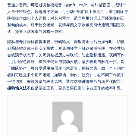
普通拼音用户可通过调整模糊音（如n/l、zh/z）与纠错强度，找到个
人最佳容错点。候选排序方面，可手动“纠偏”误上屏词汇，通过删除与
降权操作优化个人词频；对长句写作，适当利用分词上屏能避免纠正
整句的成本。对于社交场景，表情与颜文字收藏夹能快速调用固定表
达，提升互动效率与风格一致性。
隐私与专注同样值得重视。密码输入、网银与企业后台操作时，切换
到系统键盘或开启安全模式，避免词频学习触达敏感字段；在公共场
合或演示状态下，关闭剪贴板历史与联想，防止隐私泄露。夜间写作
可启用深色皮肤、降低按键音与震动反馈，减少视觉与触觉干扰。对
于团队协作，可共享通用短语库与术语表，保持文风一致；个人创作
者则可建立多个词库场景（如职场、创作、社交），在不同工作流中
一键切换，兼顾效率与表达风格。通过这些进阶技巧与场景化配置，
搜狗输入法
不仅是基础工具，更是贯穿日常与专业工作的效率引擎。