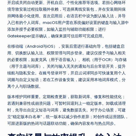
开启或关闭自动更新、开机自启、个性化推荐等选项。若担心网络环
境导致安装过程拉取额外依赖，可选择离线安装包，并在安装期间保
持网络最小化使用。首次启用后，在语言栏中设为默认输入法，并导
入已有的个人词库。macOS用户需在系统偏好设置的键盘与输入源中
添加并授予必要权限，如输入监控与辅助功能权限；进行
Gatekeeper提示确认，确保来源可信后即可完成启用。
在移动端（Android与iOS），安装后需进行基础向导，包括键盘启
用、切换默认输入法、权限管理与同步登录。建议仅授予与输入相关
的必要权限，如麦克风（用于语音输入）、相机（用于OCR）与存储
（用于主题与词库）。关闭与输入无关的通知与后台常驻开关，提升
续航与隐私安全。在账号登录环节，开启
云词库
同步可快速复用个人
词频与自定义短语；若在工作设备安装，建议采用本地词库模式，分
离个人与职场数据。
版本维护同样重要。定期检查更新，获取新词库、修复和性能优化；
若遇到兼容性或崩溃问题，可暂时回退到上一稳定版本。卸载或清理
时，先导出自定义短语与词库，避免数据丢失。对于办公场景，可建
立“稳定版本白名单”，统一版本以减少协作差异；对创作或运营团队，
可跟进新版的热词与话题联动功能，确保内容发布与热点同步。