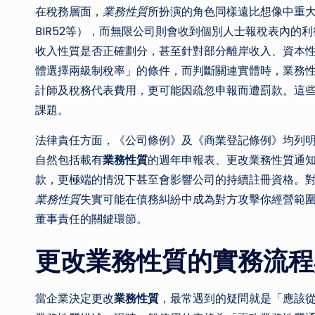
在稅務層面，
業務性質
所扮演的角色同樣遠比想像中重大
BIR52等），而無限公司則會收到個別人士報稅表內
收入性質是否正確劃分，甚至針對部分離岸收入、資本
體選擇兩級制稅率」的條件，而判斷關連實體時，業務
計師及稅務代表費用，更可能因疏忽申報而遭罰款。這
課題。
法律責任方面，《公司條例》及《商業登記條例》均列
自然包括載有
業務性質
的週年申報表、更改業務性質通
款，更極端的情況下甚至會影響公司的持續註冊資格。
業務性質
失實可能在債務糾紛中成為對方攻擊你經營範
董事責任的關鍵環節。
更改業務性質的實務流程
當企業決定更改
業務性質
，最常遇到的疑問就是「應該