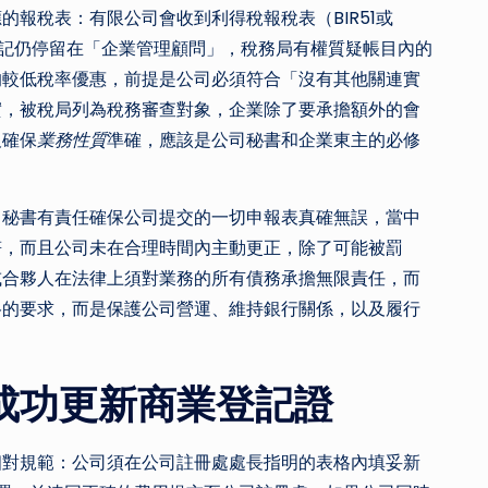
報稅表：有限公司會收到利得稅報稅表（BIR51或
登記仍停留在「企業管理顧問」，稅務局有權質疑帳目內的
的較低稅率優惠，前提是公司必須符合「沒有其他關連實
實，被稅局列為稅務審查對象，企業除了要承擔額外的會
及確保
業務性質
準確，應該是公司秘書和企業東主的必修
司秘書有責任確保公司提交的一切申報表真確無誤，當中
符，而且公司未在合理時間內主動更正，除了可能被罰
或合夥人在法律上須對業務的所有債務承擔無限責任，而
格的要求，而是保護公司營運、維持銀行關係，以及履行
成功更新商業登記證
相對規範：公司須在公司註冊處處長指明的表格內填妥新