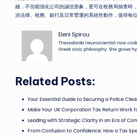
鏈，不但能強化公司的誠信形象，更可在稅務局抽查時
涉法律、稅務、銀行及日常營運的系統性動作，值得每
Eleni Spirou
Thessaloniki neuroscientist now codi
Greek stoic philosophy. She grows hy
Related Posts:
Your Essential Guide to Securing a Police Cle
Make Your UK Corporation Tax Return Work fo
Leading with Strategic Clarity in an Era of C
From Confusion to Confidence: How a Tax Spe