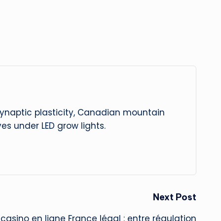
 synaptic plasticity, Canadian mountain
es under LED grow lights.
Next Post
asino en ligne France légal : entre régulation