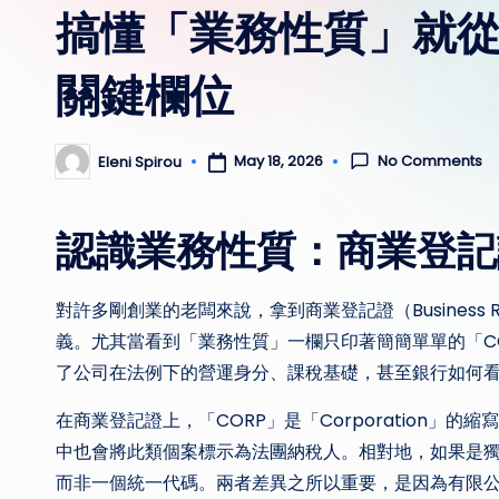
搞懂「業務性質」就
關鍵欄位
No Comments
May 18, 2026
Eleni Spirou
Posted
by
認識業務性質：商業登記
對許多剛創業的老闆來說，拿到商業登記證（Business Re
義。尤其當看到「業務性質」一欄只印著簡簡單單的「C
了公司在法例下的營運身分、課稅基礎，甚至銀行如何
在商業登記證上，「CORP」是「Corporation
中也會將此類個案標示為法團納稅人。相對地，如果是
而非一個統一代碼。兩者差異之所以重要，是因為有限