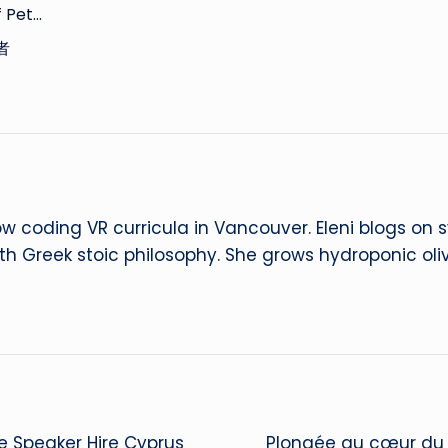
f Pet…
者
ow coding VR curricula in Vancouver. Eleni blogs on
ith Greek stoic philosophy. She grows hydroponic oliv
e Speaker Hire Cyprus
Plongée au cœur du c