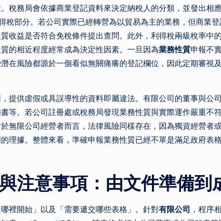
。稅務局會依據商業登記資料來決定納稅人的分類，並發出相應的
的利得稅部分。若公司實際已經轉營為以貿易為主的業務，但商業
性質收益是否符合免稅條件提出查問。此外，利得稅兩級稅率中
性質的相近程度經常成為決定性因素。一旦因為
業務性質
申報不
些潛在風險都源於一個看似無關痛癢的登記欄位，因此定期審視
明，提供虛假或具誤導性的資料即屬違法。有限公司的董事與公
知書等。若公司註冊處或稅務局發現業務性質與實際運作嚴重不
對於無限公司經營者而言，法律風險同樣存在，因為獨資經營者
圍的理據。整體來看，準確申報業務性質已經不單是滿足政府表
與注意事項：由文件準備到
從哪裡開始」以及「需要遞交哪些表格」。針對
有限公司
，程序