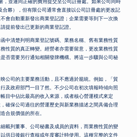
簽署，並連同正確的費用提交至公司註冊處。如果公司同時
資及合夥），但有限公司通常會直接以公司註冊處的更改記
並不會自動重新發出商業登記證；企業需要等到下一次換
申請提前發出已更新的商業登記證。
信函中清楚列明商業登記號碼、業務名稱、舊有業務性質
業務性質的真正轉變。經營者亦需要留意，更改業務性質
估是否需要另行通知相關發牌機構。將這一步驟與公司秘
反映公司的主要業務活動，且不應過於籠統。例如，「貿
銀行及政府部門一目了然。不少公司在初次填報時傾向照
據帳目中佔比最高的收入來源，或者核心營運模式來定
性，確保公司過往的營運歷史與新業務描述之間具備合理
創造合規價值的所在。
詳細載列董事、公司秘書及成員的資料，而業務性質的變
，以供日後銀行查核或年度審計時使用。這種完整的文件