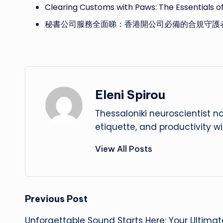
Clearing Customs with Paws: The Essentials o
秘書公司服務全面睇：香港開公司必備的合規守護
Eleni Spirou
Thessaloniki neuroscientist n
etiquette, and productivity w
View All Posts
Post
Previous Post
Unforgettable Sound Starts Here: Your Ultimat