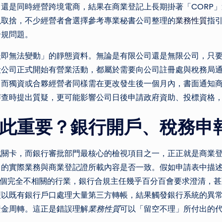
還是同時經營跨境電商，結果在商業登記上長期掛著「CORP
以取捨，不少經營者會選擇參考專業秘書公司整理的
業務性質
指
合規問題。
後即無法變動」的靜態資料。無論是有限公司還是無限公司，只
殼公司正式開始有營業活動，都屬於需要向公司註冊處與稅務局
；而獨資或合夥經營者同樣需在更改發生後一個月內，書面通知
審查時提出質疑，更可能影響公司日後申請政府資助、投標資格
此重要？銀行開戶、稅務申
戰關卡，而銀行審批部門最核心的檢視項目之一，正正就是商業
司的實際業務與商業登記證所載內容是否一致。假如申請表中描
一個完全不相關的行業，銀行合規主任幾乎百分百會要求澄清，
便以既有銀行戶口處理大量第三方轉帳，結果觸發銀行系統的異
資金周轉。這正是錯誤理解
業務性質
可以「留空不理」所付出的