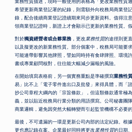
業務性質描述，現時一般使用的表格為「更改業務性質通
希望更新商業登記署的紀錄，則需額外向稅務局商業登記
錄，配合後續商業登記證續期來同步更新資料。值得注
領商業登記證時，新證上才會顯示已更新的業務性質。
對於
獨資經營者或合夥業務
，更改
業務性質
的途徑則更
以及擬更改的新業務性質。部分個案中，稅務局可能要
可能連帶影響其他牌照，譬如同時持有食肆牌照、環境
書或專業顧問核對，往往能大幅減少漏報的風險。
在開始填寫表格前，另一個實務重點是準確撰寫
業務性
易」比不上「電子零件進出口及批發」來得具體，而「
抄公司章程大綱內的「宗旨條款」，但這類條款通常極
義，並以貼近稅務局行業分類的用語撰寫。公司秘書團
商業邏輯，避免因突然大幅轉變而引起監管機構不必要
最後，不可遺漏的一環是更新公司內部的法定紀錄。根
更也應記錄在案。企業最好同時將更改
業務性質
的日期