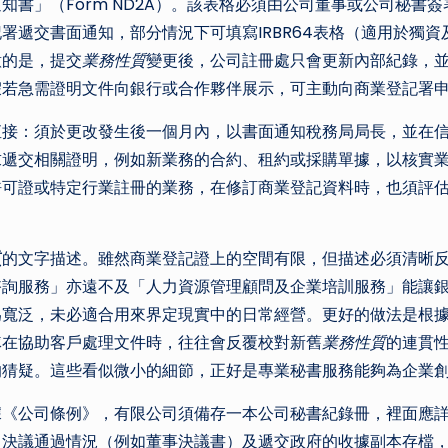
知書」（Form ND2A）。該表格必須由公司董事或公司秘書
署遞交書面通知，部分情況下可填寫IRBR64表格（適用於獨
意的是，提交
業務性質
變更後，公司註冊處只會更新內部紀錄，
假若急需證明文件向銀行或合作夥伴展示，可主動向商業登記署
直接：須於更改發生後一個月內，以書面通知稅務局局長，並在
求遞交相關證明，例如新業務的合約、租約或採購單據，以核實
許可證或特定行業註冊的業務，在修訂商業登記資料時，也須評
質
的文字描述。雖然商業登記證上的空間有限，但描述必須清晰
諮詢服務」亦遠不及「人力資源管理顧問及企業培訓服務」能讓
為寬泛，未必適合用來界定現實中的日常經營。更好的做法是根
隊在協助客戶處理文件時，往往會反覆校對新舊
業務性質
的連貫
的猜疑。這些看似微小的細節，正好是專業秘書服務能夠為企業
據《公司條例》，有限公司須備存一本公司秘書紀錄冊，裡面應
、決議通過情況（例如董事決議書）及遞交政府的收據副本存檔