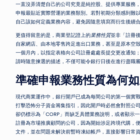
一直沒弄清楚自己的公司究竟是純控股、提供專業服務，
申報最貼近實際營運的業務類別。若對初期分類感到難
自己該如何定義業務內容，避免因隨意填寫而衍生後續
更值得留意的是，商業登記證上的
業務性質
並非「註冊
自家網店、由本地零售跨足進出口業務，甚至是原本空
一個月內，以指定表格向公司註冊處處長提交更改通知
請時隨意揀選的描述，不僅可能令銀行日後在進行盡職
準確申報業務性質為何如
現代商業運作中，銀行開戶已成為每間公司的第一個實
打擊恐怖分子資金籌集指引，因此開戶時必然會對照公
卻仍標示為「CORP」而缺乏具體業務說明，或者顯示
註冊為市場推廣顧問的公司，因為開始涉足跨境代購，
文件，並在問題未解決前暫時凍結帳戶，直接影響日常