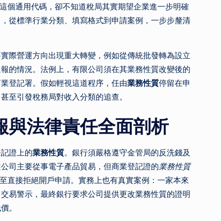
」這個通用代碼，卻不知道稅局其實期望企業進一步明確
引，從標準行業分類、填寫格式到申請案例，一步步釐清
要實際營運方向出現重大轉變，例如從傳統批發轉為設立
通報的情況。法例上，有限公司須在其業務性質改變後的
商業登記署。假如輕視這道程序，任由
業務性質
停留在申
，甚至引發稅務局對收入分類的追查。
報與法律責任全面剖析
登記證上的
業務性質
。銀行須嚴格遵守金管局的反洗錢及
述公司主要從事電子產品貿易，但商業登記證的
業務性質
甚至直接拒絕開戶申請。實務上也有真實案例：一家本來
常交易警示，最終銀行要求公司提供更改業務性質的證明
代價。