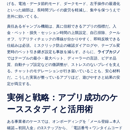
げる。電池・データ節約モード、ダークモード、左手操作の最適化
といった細部は、長時間プレイの疲労を軽減し、集中を保つうえで
意外に効いてくる。
責任あるギャンブル機能は、真に信頼できるアプリの指標だ。入
金・ベット・損失・セッション時間の上限設定、自己排除、クール
オフ、リアリティチェックの導線が分かりやすく、即時反映できる
仕組みは必須。ミスクリック防止の確認ダイアログや、テーブル変
更時のベット引き継ぎ設定も事故を減らす。さらに、
ライブカジノ
ではテーブルの最小・最大ベット、ディーラーの言語、ビデオ品
質、自動チップ設定などの微調整が、ストレスのないプレイを支え
る。チャットのモデレーションが行き届いていることも、安心材料
だ。こうした実装が整っているアプリほど、遊びやすさと結果の安
定が両立する。
実例と戦略：アプリ成功のケ
ーススタディと活用術
ある事業者のケースでは、オンボーディングを「メール登録→本人
確認→初回入金」の3ステップから、「電話番号＋ワンタイムコード