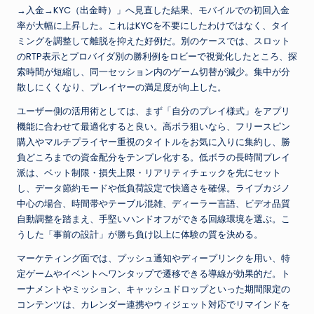
→入金→KYC（出金時）」へ見直した結果、モバイルでの初回入金
率が大幅に上昇した。これはKYCを不要にしたわけではなく、タイ
ミングを調整して離脱を抑えた好例だ。別のケースでは、スロット
のRTP表示とプロバイダ別の勝利例をロビーで視覚化したところ、探
索時間が短縮し、同一セッション内のゲーム切替が減少。集中が分
散しにくくなり、プレイヤーの満足度が向上した。
ユーザー側の活用術としては、まず「自分のプレイ様式」をアプリ
機能に合わせて最適化すると良い。高ボラ狙いなら、フリースピン
購入やマルチプライヤー重視のタイトルをお気に入りに集約し、勝
負どころまでの資金配分をテンプレ化する。低ボラの長時間プレイ
派は、ベット制限・損失上限・リアリティチェックを先にセット
し、データ節約モードや低負荷設定で快適さを確保。ライブカジノ
中心の場合、時間帯やテーブル混雑、ディーラー言語、ビデオ品質
自動調整を踏まえ、手堅いハンドオフができる回線環境を選ぶ。こ
うした「事前の設計」が勝ち負け以上に体験の質を決める。
マーケティング面では、プッシュ通知やディープリンクを用い、特
定ゲームやイベントへワンタップで遷移できる導線が効果的だ。ト
ーナメントやミッション、キャッシュドロップといった期間限定の
コンテンツは、カレンダー連携やウィジェット対応でリマインドを