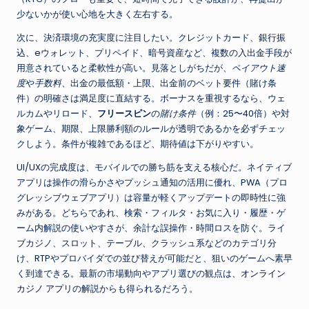
少ないかが使い心地を大きく左右する。
次に、決済環境の充実度に注目したい。クレジットカード、銀行振
込、eウォレット、プリペイド、暗号資産など、複数の入出金手段が
用意されていると柔軟性が高い。見落としがちだが、
ペイアウト速
度
や
手数料
、出金の最低額・上限、出金前のベット要件（賭け条
件）の明確さは満足度に直結する。ボーナスを重視するなら、ウェ
ルカムやリロード、
フリースピン
の
賭け条件
（例：25〜40倍）や対
象ゲーム、期限、上限勝利額のルールが透明であるかを必ずチェッ
クしよう。条件が複雑であるほど、期待値は下がりやすい。
UI/UXの完成度は、モバイルでの勝ち筋を支える核心だ。ネイティブ
アプリは操作の滑らかさやプッシュ通知の活用に優れ、PWA（プロ
グレッシブウェブアプリ）は容量が軽くアップデートの即時性に強
みがある。どちらであれ、検索・フィルタ・お気に入り・履歴・ゲ
ーム内解説の使いやすさが、余計な誤操作・時間ロスを防ぐ。ライ
ブカジノ、スロット、テーブル、クラッシュ系などのカテゴリ分
け、RTPやプロバイダでの並び替えが可能だと、狙いのゲームへ素早
く到達できる。最新の市場動向やアプリ選びの観点は、
オンライン
カジノ アプリ
の解説からも得られるだろう。