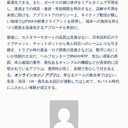
最適化できる。また、ボーナスの
賭け条件
をリアルタイムで可視化
し、達成までの残高・進捗・有効期限を明示すると、誤解や不満を
未然に防げる。アプリストアのポリシー上、ネイティブ配信が難し
い地域ではPWAや軽量クライアントを併用し、端末への負担を抑え
つつ更新を迅速化するアプローチも有効だ。
最後に、カスタマーサポートの品質は見逃せない。日本語対応のラ
イブチャット、チャットボットから有人対応へのシームレスな引き
継ぎ、トラブル時の返金・ログ調査の迅速さなどは、数字に出にく
いが信頼の土台だ。ヘルプセンターでRNGやRTP、支払い遅延の原
因、本人確認の要件、責任あるギャンブルの機能などが具体的に説
明されているアプリは、透明性が高く、長期で安心して付き合え
る。
オンラインカジノ アプリ
は、単なるゲームの集合体ではない。
安全・決済・UX・責任ある設計が連動してはじめて、モバイル時代
にふさわしい体験が成立する。