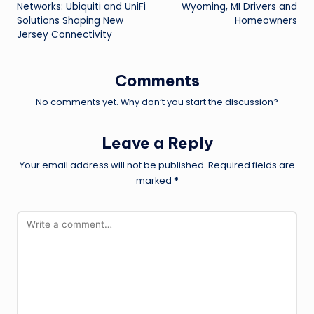
navigation
Networks: Ubiquiti and UniFi
Wyoming, MI Drivers and
Solutions Shaping New
Homeowners
Jersey Connectivity
Comments
No comments yet. Why don’t you start the discussion?
Leave a Reply
Your email address will not be published.
Required fields are
marked
*