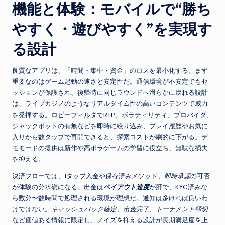
機能と体験：モバイルで“勝ち
やすく・遊びやすく”を実現す
る設計
良質なアプリは、「時間・集中・資金」のロスを最小化する。まず
重要なのはゲーム起動の速さと安定性だ。通信環境が不安定でもセ
ッションが保護され、復帰時に同じラウンドへ滑らかに戻れる設計
は、ライブカジノのようなリアルタイム性の高いコンテンツで威力
を発揮する。ロビーフィルタでRTP、ボラティリティ、プロバイダ、
ジャックポットの有無などを即時に絞り込み、プレイ履歴やお気に
入りから数タップで再開できると、探索コストが劇的に下がる。デ
モモードの提供は新作や高ボラゲームの学習に役立ち、無駄な損失
を抑える。
決済フローでは、1タップ入金や保存済みメソッド、
即時承認
の可否
が体験の分水嶺になる。出金は
ペイアウト速度
が肝で、KYC済みな
ら数分〜数時間で処理される環境が理想だ。通知は多ければ良いわ
けではない。
キャッシュバック確定
、
出金完了
、
トーナメント締切
など価値ある情報に限定し、ノイズを抑える設計が長期満足度を上