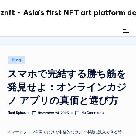
nft - Asia's first NFT art platform d
Skip
to
content
Posted
Blog
in
スマホで完結する勝ち筋を
発見せよ：オンラインカジ
ノ アプリの真価と選び方
No Comments
Eleni Spirou
November 24, 2025
Posted
by
スマートフォンを開くだけで本格的なカジノ体験に没入できる時