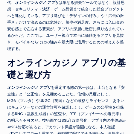
代、
オンラインカジノ アプリ
は単なる娯楽ツールではなく、設計思
想・セキュリティ・決済・ゲーム品質まで統合した総合プロダクト
へと進化している。アプリ選びを「デザインの好み」や「広告の派
手さ」だけで決めるのは危険だ。勝率や満足度、さらには入出金の
安心感まで左右する要素が、アプリの深層に緻密に織り込まれてい
るからだ。ここでは、ユーザー視点で本当に価値あるアプリを見抜
き、モバイルならではの強みを最大限に活用するための考え方を整
理する。
オンラインカジノ アプリの基
礎と選び方
オンラインカジノ アプリ
を選定する際の第一歩は、土台となる「安
全性」と「公正性」を見極めることだ。信頼の尺度として、
MGA（マルタ）やUKGC（英国）などの厳格なライセンス、あるい
はキュラソーなどの運営許可を確認しよう。ゲームの公平性を担保
するRNG（乱数生成器）の監査や、RTP（プレイヤーへの還元率）
の明示も不可欠だ。技術面ではSSL/TLS暗号化、アプリ内の生体認証
や2FA対応があると、アカウント保護が強固になる。本人確認
（KYC）のフローも重要で、短時間で完了できる設計か、再提出が