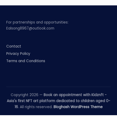
For partnerships and opportunities:
Ealsong8967@outlook.com
Contact
Privacy Policy
Terms and Conditions
Copyright 2026 —
Book an appointment with Kidznft -
Asia's first NFT art platform dedicated to children aged 0-
16
. All rights reserved.
Bloghash WordPress Theme